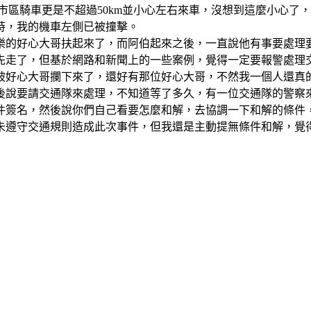
在市區騎車更是不超過50km並小心左右來車，沒想到這麼小心
時，我的機車左側已被撞擊。
樂的好心大哥扶起來了，而阿伯起來之後，一直說他有事要處理
先走了，但基於網路和新聞上的一些案例，覺得一定要報警處理
被好心大哥攔下來了，還好有那位好心大哥，不然我一個人還真
後說要請交通隊來處理，不知道等了多久，有一位交通隊的警察
件簽名，然後說你們自己看要怎麼和解，去協調一下和解的條件
未遵守交通規則造成此次事件，但我還是主動提無條件和解，覺