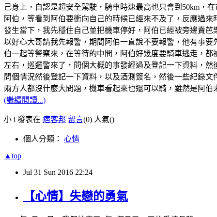
己身上，自認是超安全駕駛，騎車時速最高也只會到50km，
阿伯，等看到阿伯要衝向自己的時候已經來不及了，反應過來
發生當下，我先穩住自己並把機車停好，阿伯已經被旁邊賣芭
以好心大哥請我先報警，期間阿伯一直說不要報警，他有事要
伯一起等警察來，在等待的中間，阿伯好幾度要騎車逃走，都
左右，巡邏警來了，問個大概的事發經過及登記一下資料，然
問個情況然後登記一下資料，以及酒測簽名，然後一些紀錄文
兩方人都沒什麼大問題，機車看起來也還可以騎，雖然是阿伯
(繼續閱讀...)
小 i 發表在
痞客邦
留言
(0)
人氣(
)
個人分類：
心情
▲top
Jul
31
Sun
2016
22:24
【心情】失戀的勇氣