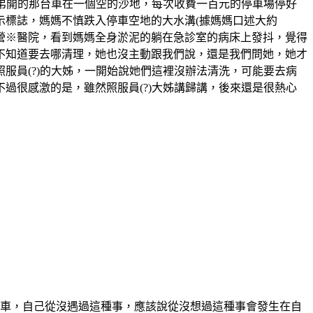
搭弟弟開的那台車在一個空的沙地，每次收費一百元的停車場停好
示標誌，媽媽不慎跌入停車空地的大水溝(據媽媽口述大約
到營※醫院，看到媽媽全身淤泥的躺在急診室的病床上發抖，覺得
不知道要去哪清理，她也沒主動跟我們說，還是我們問她，她才
服員(?)的大姊，一開始說她們這裡沒辦法清洗，可能要去病
過很感激的是，雖然照服員(?)大姊講歸講，後來還是很熱心
的機車，自己從沒遇過這種事，應該說從沒想過這種事會發生在自