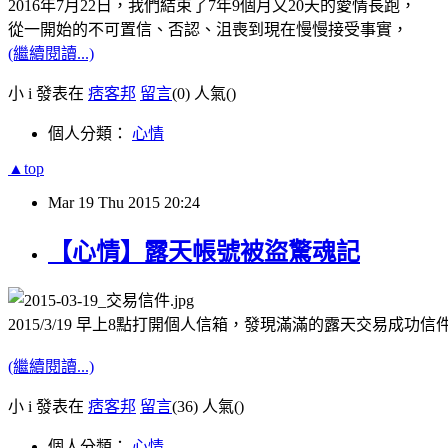
2016年7月22日，我們結束了7年9個月又20天的愛情長跑，
從一開始的不可置信、否認、沮喪到現在慢慢接受事實，
(繼續閱讀...)
小 i 發表在
痞客邦
留言
(0)
人氣(
)
個人分類：
心情
▲top
Mar
19
Thu
2015
20:24
【心情】露天帳號被盜驚魂記
2015/3/19 早上8點打開個人信箱，發現滿滿的露天交易成功信
(繼續閱讀...)
小 i 發表在
痞客邦
留言
(36)
人氣(
)
個人分類：
心情