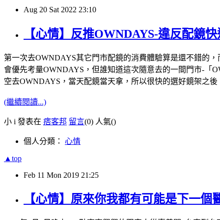
Aug
20
Sat
2022
23:10
【心情】反推OWNDAYS-違反配鏡
第一次去OWNDAYS其它門市配鏡的消費體驗算是還不錯的
會優先考量OWNDAYS，但誰知道這次隨意去的一間門市-「
空去OWNDAYS，當天配鏡當天拿，所以很快的選好鏡架之
(繼續閱讀...)
小 i 發表在
痞客邦
留言
(0)
人氣(
)
個人分類：
心情
▲top
Feb
11
Mon
2019
21:25
【心情】原來你我都有可能是下一個醫