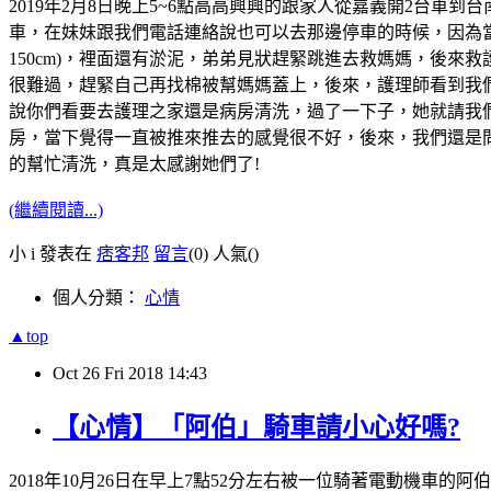
2019年2月8日晚上5~6點高高興興的跟家人從嘉義開2台
車，在妹妹跟我們電話連絡說也可以去那邊停車的時候，因為
150cm)，裡面還有淤泥，弟弟見狀趕緊跳進去救媽媽，後
很難過，趕緊自己再找棉被幫媽媽蓋上，後來，護理師看到我
說你們看要去護理之家還是病房清洗，過了一下子，她就請我們
房，當下覺得一直被推來推去的感覺很不好，後來，我們還是問
的幫忙清洗，真是太感謝她們了!
(繼續閱讀...)
小 i 發表在
痞客邦
留言
(0)
人氣(
)
個人分類：
心情
▲top
Oct
26
Fri
2018
14:43
【心情】「阿伯」騎車請小心好嗎?
2018年10月26日在早上7點52分左右被一位騎著電動機