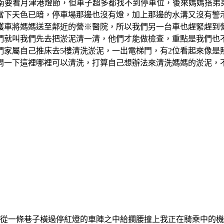
車到台南要看月津港燈節，但車子超多都找不到停車位，後來媽媽
當下天色已暗，停車場那邊也沒有燈，加上那邊的水溝又沒有警
來救護車將媽媽送至鄰近的營※醫院，所以我們另一台車也趕緊趕
們就叫我們先去把淤泥清一清，他們才能做檢查，重點是我們也
家屬自己推床去5樓清洗淤泥，一出電梯門，有2位看起來像是照
一下這裡哪裡可以清洗，打算自己想辦法來清洗媽媽的淤泥，不
車的阿伯從一條巷子橫過停紅燈的車陣之中給攔腰撞上我正在騎乘中