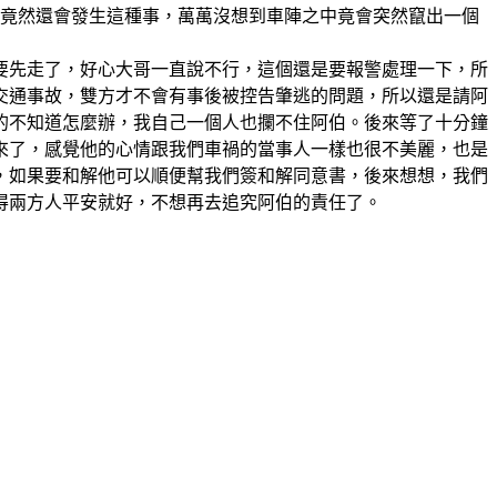
了，竟然還會發生這種事，萬萬沒想到車陣之中竟會突然竄出一個
要先走了，好心大哥一直說不行，這個還是要報警處理一下，所
交通事故，雙方才不會有事後被控告肇逃的問題，所以還是請阿
的不知道怎麼辦，我自己一個人也攔不住阿伯。後來等了十分鐘
來了，感覺他的心情跟我們車禍的當事人一樣也很不美麗，也是
，如果要和解他可以順便幫我們簽和解同意書，後來想想，我們
得兩方人平安就好，不想再去追究阿伯的責任了。