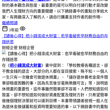
財的基本觀念與態度，最重要的是可以明白付諸行動才是改變
我們人生理財方向的重要關鍵，以下摘錄書中的重點分享給大
家，有興趣深入了解的人，請自行購書支持作者的創作唷~
繼續閱讀
3年前
【讀後心得】把小錢滾成大財富：愈早看破愈早財務自由的存
錢迷思
財經企管
財經企管
在《
把小錢滾成大財富
》書中提到：「學校教導各種語言，卻
不教金錢的語言，大部分的人都在盲目摸索，殊不知，一個人
一生只有一次機會可做退休規畫」、「儲存退休養老金是件簡
單卻極度困難的事，因為先苦後甘毫無樂趣可言」等，說明退
休規畫的重要性，這件事雖然簡單卻不容易。人們想知道如何
致富，卻不想知道如何做好資產配置及理財方針，只希望簡單
做幾個理財決策就可以達到目標，本書帶領讀者檢視一般人在
為退休金做儲蓄和投資時需要知道的事，以下摘錄書中的重點