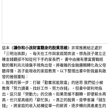
這本《
讓你和小孩財富翻身的脫貧思維
》非常推薦給正處於
「三明治族群」、每天在工作與家庭間奔波，想為孩子建立正
確金錢觀卻不知從何下手的家長們。 書中由擁有豐富實戰經
驗的獲利兆元操盤手視角出發，將複雜的金融邏輯轉化為父母
聽得懂、孩子能吸收的家庭教育。以下整理出書中對我最有啟
發的幾個重點：
1. 脫貧的第一步：打破「勤奮就能致富」的迷思 我們從小被
教育「努力讀書、找好工作、努力存錢」，但書中犀利地指
出，這只是「勞動力」的交換。如果思維不翻轉，即便薪水再
高，也只是高級的「窮忙族」。真正的脫貧，是學會讓「錢生
錢」，將家庭的收入結構從單一的薪資，逐步轉向資產產生的