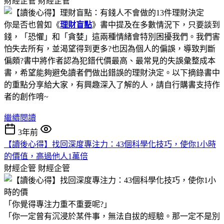
財經企管
財經企管
你是否也曾如《
理財盲點
》書中提及在多數情況下，只要談到
錢，「恐懼」和「貪婪」這兩種情緒會特別困擾我們。我們害
怕失去所有，並渴望得到更多?也因為個人的偏誤，導致判斷
偏頗?書中將作者認為犯錯代價最高、最常見的失誤彙整成本
書，希望能夠避免讀者們做出錯誤的理財決定。以下摘錄書中
的重點分享給大家，有興趣深入了解的人，請自行購書支持作
者的創作唷~
繼續閱讀
3年前
【讀後心得】找回深度專注力：43個科學化技巧，使你1小時
的價值，高過他人1萬倍
財經企管
財經企管
「你覺得專注力重不重要呢?」
「你一定曾有沉浸於某件事，無法自拔的經驗。那一定不是別