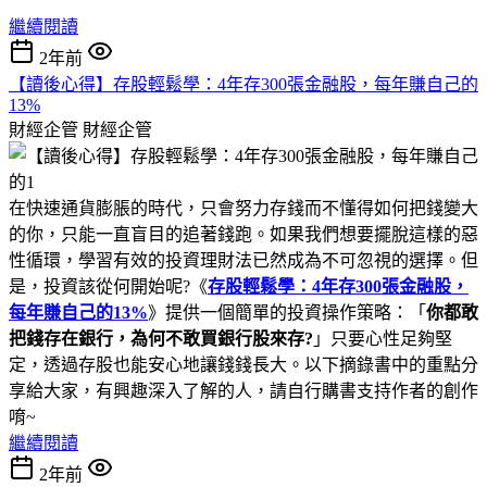
繼續閱讀
2年前
【讀後心得】存股輕鬆學：4年存300張金融股，每年賺自己的
13%
財經企管
財經企管
在快速通貨膨脹的時代，只會努力存錢而不懂得如何把錢變大
的你，只能一直盲目的追著錢跑。如果我們想要擺脫這樣的惡
性循環，學習有效的投資理財法已然成為不可忽視的選擇。但
是，投資該從何開始呢?《
存股輕鬆學：4年存300張金融股，
每年賺自己的13%
》提供一個簡單的投資操作策略：「
你都敢
把錢存在銀行，為何不敢買銀行股來存?
」只要心性足夠堅
定，透過存股也能安心地讓錢錢長大。以下摘錄書中的重點分
享給大家，有興趣深入了解的人，請自行購書支持作者的創作
唷~
繼續閱讀
2年前