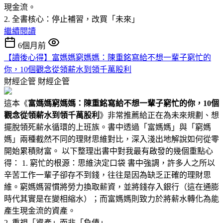
現金流。
2. 全書核心：停止補習，改買「未來」
繼續閱讀
6個月前
【讀後心得】富媽媽窮媽媽：陳重銘寫給不想一輩子窮忙的
你，10個觀念從領薪水到領千萬股利
財經企管
財經企管
這本《
富媽媽窮媽媽：陳重銘寫給不想一輩子窮忙的你，10個
觀念從領薪水到領千萬股利
》非常推薦給正在為未來規劃、想
擺脫領死薪水循環的上班族。書中透過「富媽媽」與「窮媽
媽」兩種截然不同的理財思維對比，深入淺出地解說如何從零
開始累積財富。 以下整理出書中對我最有啟發的幾個重點心
得： 1. 窮忙的根源：思維決定口袋 書中強調，許多人之所以
辛苦工作一輩子卻存不到錢，往往是因為缺乏正確的理財思
維。窮媽媽習慣將勞力換取薪資，並將錢存入銀行（這在通膨
時代其實是在變相縮水）；而富媽媽則致力於將薪水轉化為能
產生現金流的資產。
2. 重視「資產」而非「負債」