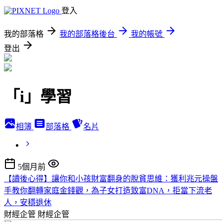
登入
我的部落格
我的部落格後台
我的帳號
登出
「i」學習
相簿
部落格
名片
5個月前
【讀後心得】讓你和小孩財富翻身的脫貧思維：獲利兆元操盤
手教你翻轉家庭金錢觀，為子女打造致富DNA，拒當下流老
人，安穩退休
財經企管
財經企管