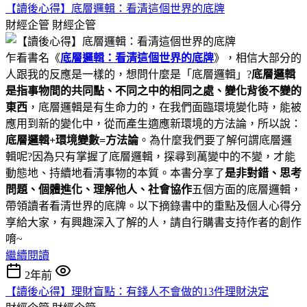
【讀後心得】底層邏輯：看清這個世界的底牌
財經企管
財經企管
乍看書名《
底層邏輯：看清這個世界的底牌
》，相信大部分的
人跟我的反應是一樣的，想問什麼是「底層邏輯」?
底層邏輯
是指事物間的共同點、不同之中的相同之處、變化背後不變的
東西
，底層邏輯是有生命力的，在我們面臨環境變化時，能被
應用到新的變化中，從而產生適應新環境的方法論，所以說：
底層邏輯+環境變數=方法論
。為什麼我們要了解何謂底層邏
輯呢?因為只有掌握了底層邏輯，探尋到萬變中的不變，才能
動態地、持續地看清事物的本質。本書分享了
是非對錯、思考
問題、個體進化、理解他人、社會協作
五個方面的底層邏輯，
帶領讀者看清世界的底牌。以下摘錄書中的重點及個人心得分
享給大家，有興趣深入了解的人，請自行購書支持作者的創作
唷~
繼續閱讀
2年前
【讀後心得】理財盲點：有錢人不會做的13件理財決定