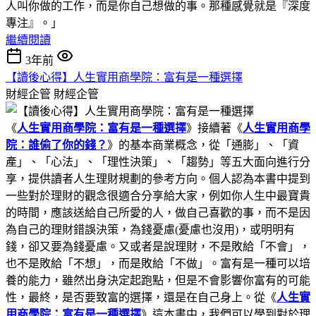
人叫你做的工作，而是你自己想做的事。那種感覺就是『深度
專注』。」
繼續閱讀
3年前
【讀後心得】人生實用商學院：富有是一種選擇
財經企管
財經企管
《
人生實用商學院：富有是一種選擇
》接續著《
人生實用商學
院：誰偷了你的錢？
》的基本商業概念，從「通膨」、「資
產」、「心法」、「理性決策」、「趨勢」等五大面向進行分
享，提供讀者人生理財規劃的參考方向。個人認為本書中提到
一些對於理財的觀念很適合分享給大家，例如你人生中最寶貴
的時間，應該送給自己所愛的人，做自己喜歡的事，而不是因
為自己的理財錯誤決策，為錢憂慮(憂慮也沒用)，或明明有
錢，卻又要為錢憂慮。又或者是說理財，不是敗給「不會」，
也不是敗給「不想」，而是敗給「不做」。富有是一種可以培
養的能力，雖然出身決定起跑點，但是不會影響你富有的可能
性，最終，是否要致富的選擇，還是在自己身上。從《
人生實
用商學院：富有是一種選擇
》這本書中，我們可以學到對於理