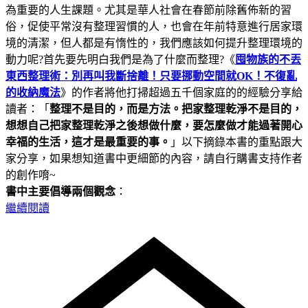
為重要的人生課題。尤其是華人社會在春節前除舊佈新的習
俗，促使平常沒有整理習慣的人，也會在年前特意進行居家環
境的清潔，但人都是有惰性的，我們應該如何提升整理環境的
動力呢?首先要先明白我們是為了什麼而整理?《
囤物族的不丟
東西整理術：別再叫我斷捨離！只要挪動空間就OK！不復亂
的收納魔法
》的作者將他打掃超過五千個家庭的的經驗分享給
讀者：「
整理不是目的，而是方法。把家整理乾淨不是目的，
想想自己把家整理乾淨之後想做什麼，要怎麼做才能過著開心
幸福的生活，這才是最重要的事。
」以下摘錄本書的重點跟大
家分享，如果想知道書中更細節的內容，請自行購書支持作者
的創作唷~
書中主要倡導兩個觀念
：
繼續閱讀