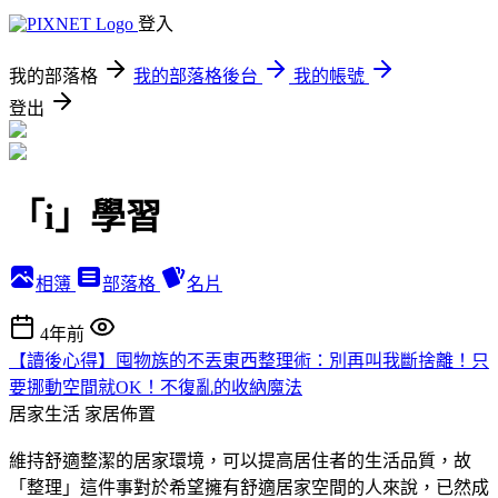
登入
我的部落格
我的部落格後台
我的帳號
登出
「i」學習
相簿
部落格
名片
4年前
【讀後心得】囤物族的不丟東西整理術：別再叫我斷捨離！只
要挪動空間就OK！不復亂的收納魔法
居家生活
家居佈置
維持舒適整潔的居家環境，可以提高居住者的生活品質，故
「整理」這件事對於希望擁有舒適居家空間的人來說，已然成