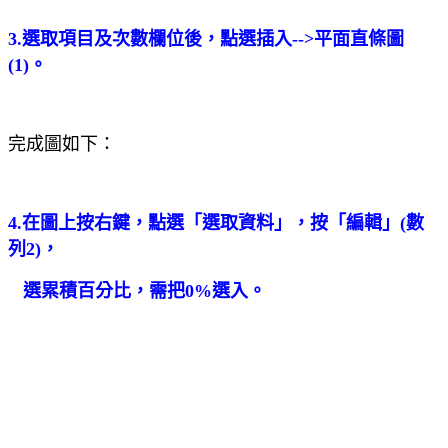
3.選取項目及次數欄位後，點選插入
-->
平面直條圖
(1)
。
完成圖如下：
4.在圖上按右鍵，點選「選取資料」，按「編輯」
(
數
列
2)
，
選累積百分比，需把
0%
選入。