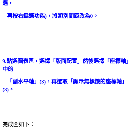
選，
再按右鍵選功能
)
，
將類別間距改為
0
。
9.點選圖表區，選擇「版面配置」然後選擇「座標軸」
中的
「副水平軸」
(3)
，再
選取「顯示無標籤的座標軸」
(3)
。
完成圖如下：