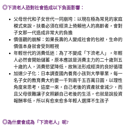
◎
下流老人恐對社會造成以下負面影響：
父母世代和子女世代一同崩垮：以現在極為常見的家庭
模式來說，扶養必須在經濟上倚賴他人的高齡者，會對
子女那一代造成非常大的負擔
價值觀的崩解：如果長壽的人變成社會的包袱，生命的
價值本身就會受到輕視
年輕世代的消費低迷：為了不變成「下流老人」，年輕
人必然會開始儲蓄，原本應該是消費主力的二十歲到五
十歲的人，消費慾望降低，故無法形成經濟的良好循環
加速少子化：日本調查國內養育小孩到大學畢業，每一
名子女的教育費大約要一千到兩千五百萬日圓，以理性
角度來思考，這麼一來，自己老後的資產就會減少，而
且父母很難讓子女照顧自己老後的生活，也就是說投資
報酬率低，所以有愈來愈多年輕人選擇不生孩子
◎
為什麼會成為「下流老人」呢?