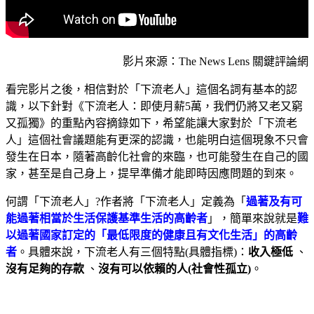
影片來源：The News Lens 關鍵評論網
看完影片之後，相信對於「下流老人」這個名詞有基本的認
識，以下針對《下流老人：即使月薪5萬，我們仍將又老又窮
又孤獨》的重點內容摘錄如下，希望能讓大家對於「下流老
人」這個社會議題能有更深的認識，也能明白這個現象不只會
發生在日本，隨著高齡化社會的來臨，也可能發生在自己的國
家，甚至是自己身上，提早準備才能即時因應問題的到來。
何謂「下流老人」?作者將「下流老人」定義為「
過著及有可
能過著相當於生活保護基準生活的高齡者
」，簡單來說就是
難
以過著國家訂定的「最低限度的健康且有文化生活」的高齡
者
。具體來說，
下流老人有三個特點(具體指標)：
收入極低
、
沒有足夠的存款
、
沒有可以依賴的人(社會性孤立)
。