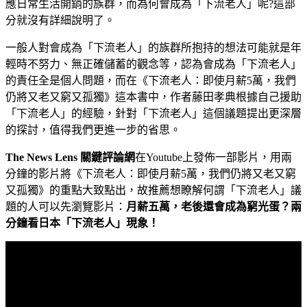
應日常生活開銷的族群，而為何會成為「下流老人」呢?這部
分就沒有詳細說明了。
一般人對會成為「下流老人」的族群所抱持的想法可能就是年
輕時不努力、無正確儲蓄的觀念等，認為會成為「下流老人」
的責任全是個人問題，而在《下流老人：即使月薪5萬，我們
仍將又老又窮又孤獨》這本書中，作者藤田孝典根據自己援助
「下流老人」的
經驗，針對「下流老人」這個議題提出更深層
的探討，值得我們更進一步的省思。
The News Lens 關鍵評論網
在Youtube上發佈一部影片，用兩
分鐘的影片將《下流老人：即使月薪5萬，我們仍將又老又窮
又孤獨》的重點大致點出，故推薦想瞭解何謂「下流老人」議
題的人可以先瀏覽影片：
月薪五萬，老後還會成為窮光蛋？兩
分鐘看日本「下流老人」現象！