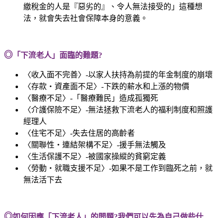
繳稅金的人是『惡劣的』、令人無法接受的」這種想
法，就會失去社會保障本身的意義。
◎
「下流老人」面臨的難題?
〈收入面不完善〉-以家人扶持為前提的年金制度的崩壞
〈存款‧資產面不足〉-下跌的薪水和上漲的物價
〈醫療不足〉-「醫療難民」造成孤獨死
〈介護保險不足〉-無法拯救下流老人的福利制度和照護
經理人
〈住宅不足〉-失去住居的高齡者
〈關聯性‧連結架構不足〉-援手無法觸及
〈生活保護不足〉-被國家操縱的貧窮定義
〈勞動‧就職支援不足〉-如果不是工作到臨死之前，就
無法活下去
◎
如何因應「下流老人」的問題?我們可以先為自己做些什