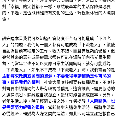
活，除了金錢之外，建立良好人際關係，也非常重要。每個人
對「幸福」的定義都不一樣，雖然最基本的生活保障是必要
的，不過，是否能夠維持有文化的生活，端視退休後的人際關
係。
讀完這本書我們可以知道社會制度不全有可能造成「下流老
人」的問題，我們每一個人都有可能成為「下流老人」，縱使
自認為目前有穩定的工作、收入不錯、而且有足夠的儲蓄，但
突然其來的意外或醫療需求都有可能在短時間內花光畢生積
蓄，而當年金也不足以支應日常生活開銷時，就有可能成為
「下流老人」，如果不幸成為「下流老人」時，我們需要的是
主動尋求政府或民間的資源，不要覺得申請補助是件可恥的
事，這是我們的權利
，社會大眾應該都要有這種認知，不應該
對需要申請補助的人帶有歧視或偏見，這會讓真正需要協助的
人選擇隱忍、躲藏或自我孤立，最終可能會造成憾事。另外，
老年生活之後，除了經濟支持之外，作者提醒
「人際關係」也
是需要努力經營的重點
，當即將步入退休生活時，需將生活重
心從經濟，轉變為人際之間的連結，如此即可建立起拯救自己