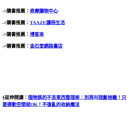
->
購書推薦：
奇摩購物中心
->
購書推薦：
TAAZE
讀冊生活
->
購書推薦：
博客來
->
購書推薦：
金石堂網路書店
§延伸閱讀：
囤物族的不丟東西整理術：別再叫我斷捨離！只
要挪動空間就OK！不復亂的收納魔法