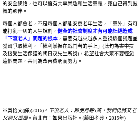
的安全網絡，也可以擁有共享樂趣和生活意義，讓自己得到鼓
舞的夥伴。
每個人都會老，不是每個人都能安養老年生活，「意外」有可
能打亂一切的人生規劃，
健全的社會制度才有可能杜絕造成
「下流老人」問題的根本
，需要有越來越多人重視這個議題並
發聲爭取權利，「權利掌握在戰鬥者的手上」(此句為書中提
及接受生活保護的朝日茂先生所說)，希望社會大眾不要輕忽
這個問題，共同為改善貧窮而努力。
※吳怡文(譯)(2016)。
下流老人：即使月薪5萬，我們仍將又老
又窮又孤獨
。台北市：如果出版社。(藤田孝典，2015年)