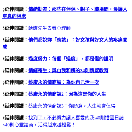
§延伸閱讀：
情緒勒索：那些在伴侶、親子、職場間，最讓人
窒息的相處
§延伸閱讀：
蛤蟆先生去看心理師
§延伸閱讀：
他們都說妳「應該」：好女孩與好女人的疼痛養
成
§延伸閱讀：
過度努力：每個「過度」，都是傷的證明
§延伸閱讀：
情緒寄生：與自我和解的34則情感教育
§延伸閱讀：
蔡康永的情商課：為你自己活一次
§延伸閱讀：
蔡康永的情商課
2
：因為這是你的人生
§延伸閱讀：
蔡康永的情商課3：你願意，人生就會值得
§延伸閱讀：
找到了，不必努力讓人喜愛的我:40則插圖日誌
×40則心靈諮商，活得越來越輕鬆！