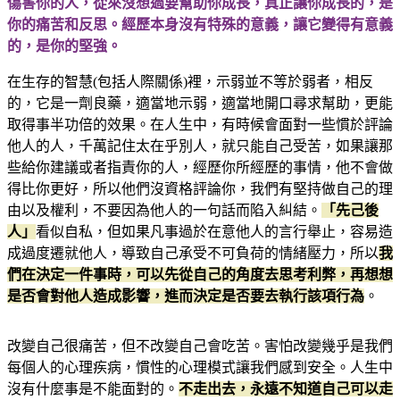
傷害你的人，從來沒想過要幫助你成長，真正讓你成長的，是
你的痛苦和反思。經歷本身沒有特殊的意義，讓它變得有意義
的，是你的堅強。
在生存的智慧(包括人際關係)裡，示弱並不等於弱者，相反
的，它是一劑良藥，適當地示弱，適當地開口尋求幫助，更能
取得事半功倍的效果。在人生中，有時候會面對一些慣於評論
他人的人，千萬記住太在乎別人，就只能自己受苦，
如果讓那
些給你建議或者指責你的人，經歷你所經歷的事情，他不會做
得比你更好，所以他們沒資格評論你，我們有堅持做自己的理
由以及權利，不要因為他人的一句話而陷入糾結。
「先己後
人」
看似自私，但如果凡事過於在意他人的言行舉止，容易造
成過度遷就他人，導致自己承受不可負荷的情緒壓力，所以
我
們在決定一件事時，可以先從自己的角度去思考利弊，再想想
是否會對他人造成影響，進而決定是否要去執行該項行為
。
改變自己很痛苦，但不改變自己會吃苦。害怕改變幾乎是我們
每個人的心理疾病，慣性的心理模式讓我們感到安全。人生中
沒有什麼事是不能面對的。
不走出去，永遠不知道自己可以走