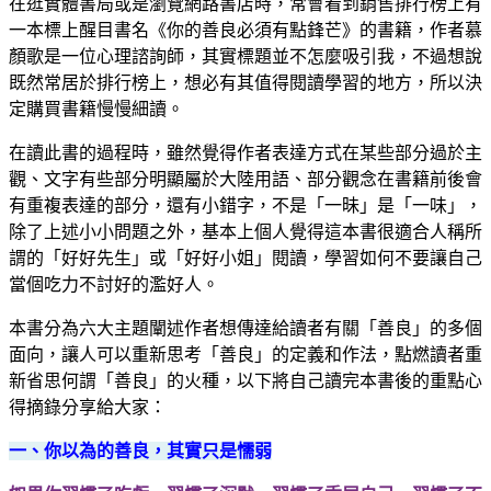
在逛實體書局或是瀏覽網路書店時，常會看到銷售排行榜上有
一本標上醒目書名《你的善良必須有點鋒芒》的書籍，作者慕
顏歌是一位心理諮詢師，其實標題並不怎麼吸引我，不過想說
既然常居於排行榜上，想必有其值得閱讀學習的地方，所以決
定購買書籍慢慢細讀。
在讀此書的過程時，雖然覺得作者表達方式在某些部分過於主
觀、文字有些部分明顯屬於大陸用語、部分觀念在書籍前後會
有重複表達的部分，還有小錯字，不是「一昧」是「一味」，
除了上述小小問題之外，基本上個人覺得這本書很適合人稱所
謂的「好好先生」或「好好小姐」閱讀，學習如何不要讓自己
當個吃力不討好的濫好人。
本書分為六大主題闡述作者想傳達給讀者有關「善良」的多個
面向，讓人可以重新思考「善良」的定義和作法，點燃讀者重
新省思何謂「善良」的火種，以下將自己讀完本書後的重點心
得摘錄分享給大家：
一、你以為的善良，其實只是懦弱