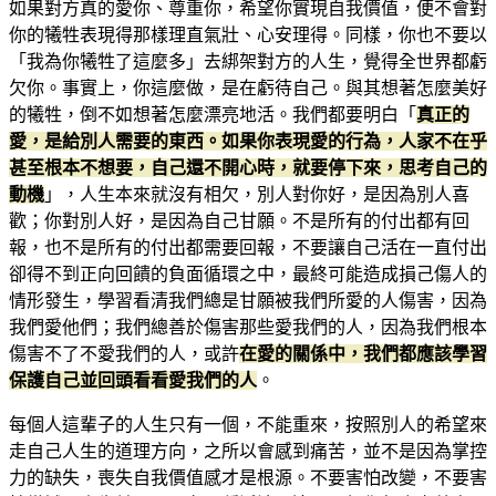
如果對方真的愛你、尊重你，希望你實現自我價值，便不會對
你的犧牲表現得那樣理直氣壯、心安理得。同樣，你也不要以
「我為你犧牲了這麼多」去綁架對方的人生，覺得全世界都虧
欠你。事實上，你這麼做，是在虧待自己。與其想著怎麼美好
的犧牲，倒不如想著怎麼漂亮地活。我們都要明白「
真正的
愛，是給別人需要的東西。如果你表現愛的行為，人家不在乎
甚至根本不想要，自己還不開心時，就要停下來，思考自己的
動機
」，人生本來就沒有相欠，別人對你好，是因為別人喜
歡；你對別人好，是因為自己甘願。不是所有的付出都有回
報，也不是所有的付出都需要回報，不要讓自己活在一直付出
卻得不到正向回饋的負面循環之中，最終可能造成損己傷人的
情形發生，學習看清我們總是甘願被我們所愛的人傷害，因為
我們愛他們；我們總善於傷害那些愛我們的人，因為我們根本
傷害不了不愛我們的人，或許
在愛的關係中，我們都應該學習
保護自己並回頭看看愛我們的人
。
每個人這輩子的人生只有一個，不能重來，按照別人的希望來
走自己人生的道理方向，之所以會感到痛苦，並不是因為掌控
力的缺失，喪失自我價值感才是根源。不要害怕改變，不要害