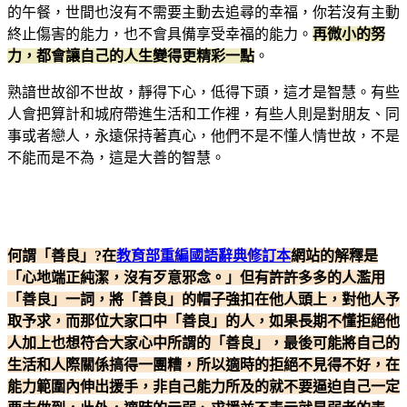
的午餐，世間也沒有不需要主動去追尋的幸福，你若沒有主動
終止傷害的能力，也不會具備享受幸福的能力。
再微小的努
力，都會讓自己的人生變得更精彩一點
。
熟諳世故卻不世故，靜得下心，低得下頭，這才是智慧。有些
人會把算計和城府帶進生活和工作裡，有些人則是對朋友、同
事或者戀人，永遠保持著真心，他們不是不懂人情世故，不是
不能而是不為，這是大善的智慧。
何謂「善良」?在
教育部重編國語辭典修訂本
網站的解釋是
「心地端正純潔，沒有歹意邪念。」但有許許多多的人濫用
「善良」一詞，將「善良」的帽子強扣在他人頭上，對他人予
取予求，而那位大家口中「善良」的人，如果長期不懂拒絕他
人加上也想符合大家心中所謂的「善良」，最後可能將自己的
生活和人際關係搞得一團糟，所以適時的拒絕不見得不好，在
能力範圍內伸出援手，非自己能力所及的就不要逼迫自己一定