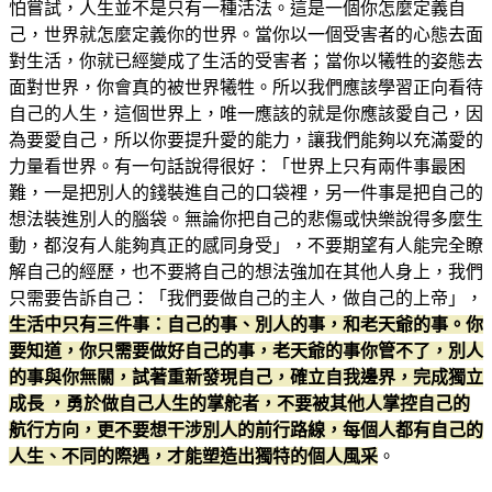
怕嘗試，人生並不是只有一種活法。這是一個你怎麼定義自
己，世界就怎麼定義你的世界。當你以一個受害者的心態去面
對生活，你就已經變成了生活的受害者；當你以犧牲的姿態去
面對世界，你會真的被世界犧牲。所以我們應該學習正向看待
自己的人生，這個世界上，唯一應該的就是你應該愛自己，因
為要愛自己，所以你要提升愛的能力，讓我們能夠以充滿愛的
力量看世界。有一句話說得很好：「世界上只有兩件事最困
難，一是把別人的錢裝進自己的口袋裡，另一件事是把自己的
想法裝進別人的腦袋。無論你把自己的悲傷或快樂說得多麼生
動，都沒有人能夠真正的感同身受」，不要期望有人能完全瞭
解自己的經歷，也不要將自己的想法強加在其他人身上，我們
只需要告訴自己：「我們要做自己的主人，做自己的上帝」，
生活中只有三件事：自己的事、別人的事，和老天爺的事。你
要知道，你只需要做好自己的事，老天爺的事你管不了，別人
的事與你無關，試著重新發現自己，確立自我邊界，完成獨立
成長 ，勇於做自己人生的掌舵者，不要被其他人掌控自己的
航行方向，更不要想干涉別人的前行路線，每個人都有自己的
人生、不同的際遇，才能塑造出獨特的個人風采
。