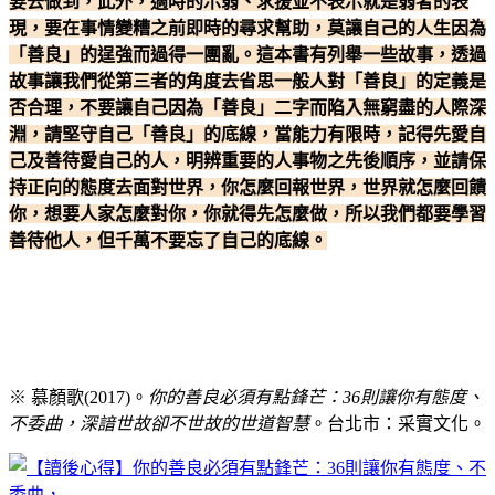
要去做到，此外，適時的示弱、求援並不表示就是弱者的表
現，要在事情變糟之前即時的尋求幫助，莫讓自己的人生因為
「善良」的逞強而過得一團亂。這本書有列舉一些故事，透過
故事讓我們從第三者的角度去省思一般人對「善良」的定義是
否合理，不要讓自己因為「善良」二字而陷入無窮盡的人際深
淵，請堅守自己「善良」的底線，當能力有限時，記得先愛自
己及善待愛自己的人，明辨重要的人事物之先後順序，並請保
持正向的態度去面對世界，你怎麼回報世界，世界就怎麼回饋
你，想要人家怎麼對你，你就得先怎麼做，所以我們都要學習
善待他人，但千萬不要忘了自己的底線。
※ 慕顏歌(2017)。
你的善良必須有點鋒芒：36則讓你有態度、
不委曲，深諳世故卻不世故的世道智慧
。台北市：采實文化。