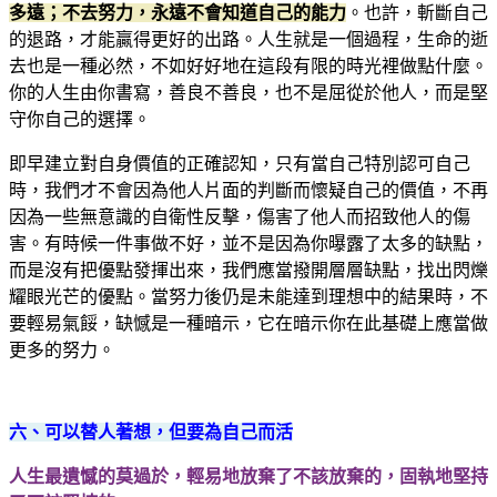
多遠；不去努力，永遠不會知道自己的能力
。也許，斬斷自己
的退路，才能贏得更好的出路。人生就是一個過程，生命的逝
去也是一種必然，不如好好地在這段有限的時光裡做點什麼。
你的人生由你書寫，善良不善良，也不是屈從於他人，而是堅
守你自己的選擇。
即早建立對自身價值的正確認知，只有當自己特別認可自己
時，我們才不會因為他人片面的判斷而懷疑自己的價值，不再
因為一些無意識的自衛性反擊，傷害了他人而招致他人的傷
害。有時候一件事做不好，並不是因為你曝露了太多的缺點，
而是沒有把優點發揮出來，我們應當撥開層層缺點，找出閃爍
耀眼光芒的優點。當努力後仍是未能達到理想中的結果時，不
要輕易氣餒，缺憾是一種暗示，它在暗示你在此基礎上應當做
更多的努力。
六、可以替人著想，但要為自己而活
人生最遺憾的莫過於，輕易地放棄了不該放棄的，固執地堅持