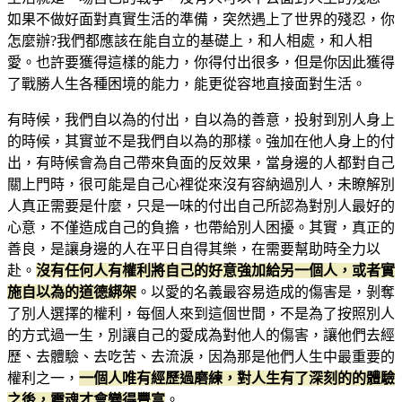
如果不做好面對真實生活的準備，突然遇上了世界的殘忍，你
怎麼辦?我們都應該在能自立的基礎上，和人相處，和人相
愛。也許要獲得這樣的能力，你得付出很多，但是你因此獲得
了戰勝人生各種困境的能力，能更從容地直接面對生活。
有時候，我們自以為的付出，自以為的善意，投射到別人身上
的時候，其實並不是我們自以為的那樣。強加在他人身上的付
出，有時候會為自己帶來負面的反效果，當身邊的人都對自己
關上門時，很可能是自己心裡從來沒有容納過別人，未瞭解別
人真正需要是什麼，只是一味的付出自己所認為對別人最好的
心意，不僅造成自己的負擔，也帶給別人困擾。其實，真正的
善良，是讓身邊的人在平日自得其樂，在需要幫助時全力以
赴。
沒有任何人有權利將自己的好意強加給另一個人，或者實
施自以為的道德綁架
。以愛的名義最容易造成的傷害是，剝奪
了別人選擇的權利，每個人來到這個世間，不是為了按照別人
的方式過一生，別讓自己的愛成為對他人的傷害，讓他們去經
歷、去體驗、去吃苦、去流淚，因為那是他們人生中最重要的
權利之一，
一個人唯有經歷過磨練，對人生有了深刻的的體驗
之後，靈魂才會變得豐富
。