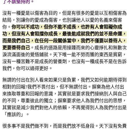
了不該堅持的。
沒有一種愛是以傷害為目的，但是有很多的愛是以互相傷害為
結局，別讓你的愛成為傷害，也別讓他人以愛的名義來傷害
你。
你可以不成功，但你不能不成長，也許有人會阻礙你成
功，但沒有人會阻擋你成長，最後能成就我們的並不是命運，
而是我們自己，在任何一段關係當中，我們不僅要以善待人，
更要善待自己
。成長的道路是用接踵而來的心靈掙扎和無數次
淚流滿面後的覺悟鋪就。天下唯一能不勞而獲的東西是貧窮，
沒有一種苦難不是成長的營養劑，也沒有一種成長不是在告訴
我們，你可以過得更好。
無謂的付出在別人看來如果只是負累，我們又如何能期待得到
相對的回報?我們不畏付出，但不無謂付出。摒棄為他人付出
來換取尊重和回報的意識，其實就是要求我們接納別人與自己
的不同，尊重彼此的獨立；摒棄要求他人為我們付出的思想，
其實就是減少我們對他人的依賴，不再覺得別人為我們付出是
「應該的」。
很多事不是我們做不到，而是我們放不低身段。天下沒有免費