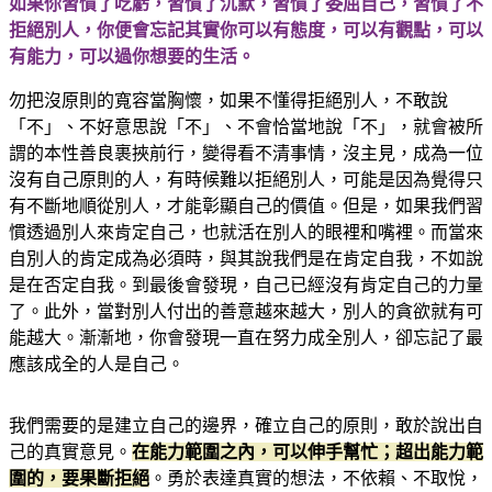
如果你習慣了吃虧，習慣了沉默，習慣了委屈自己，習慣了不
拒絕別人，你便會忘記其實你可以有態度，可以有觀點，可以
有能力，可以過你想要的生活。
勿把沒原則的寬容當胸懷，如果不懂得拒絕別人，不敢說
「不」、不好意思說「不」、不會恰當地說「不」，就會被所
謂的本性善良裹挾前行，變得看不清事情，沒主見，成為一位
沒有自己原則的人，有時候難以拒絕別人，可能是因為覺得只
有不斷地順從別人，才能彰顯自己的價值。但是，如果我們習
慣透過別人來肯定自己，也就活在別人的眼裡和嘴裡。而當來
自別人的肯定成為必須時，與其說我們是在肯定自我，不如說
是在否定自我。到最後會發現，自己已經沒有肯定自己的力量
了。此外，當對別人付出的善意越來越大，別人的貪欲就有可
能越大。漸漸地，你會發現一直在努力成全別人，卻忘記了最
應該成全的人是自己。
我們需要的是建立自己的邊界，確立自己的原則，敢於說出自
己的真實意見。
在能力範圍之內，可以伸手幫忙；超出能力範
圍的，要果斷拒絕
。勇於表達真實的想法，不依賴、不取悅，