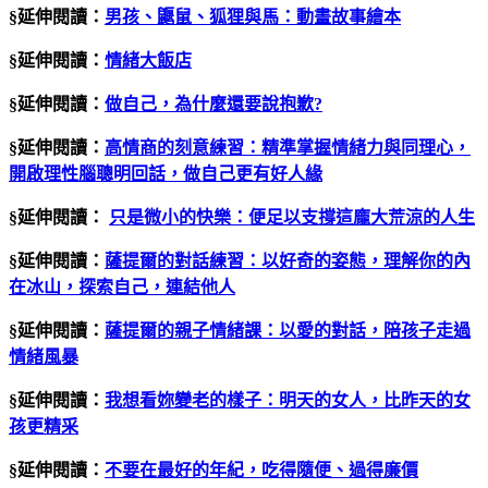
§延伸閱讀：
男孩、鼴鼠、狐狸與馬：動畫故事繪本
§延伸閱讀：
情緒大飯店
§延伸閱讀：
做自己，為什麼還要說抱歉?
§延伸閱讀：
高情商的刻意練習：精準掌握情緒力與同理心，
開啟理性腦聰明回話，做自己更有好人緣
§延伸閱讀：
只是微小的快樂：便足以支撐這龐大荒涼的人生
§延伸閱讀：
薩提爾的對話練習：以好奇的姿態，理解你的內
在冰山，探索自己，連結他人
§延伸閱讀：
薩提爾的親子情緒課：以愛的對話，陪孩子走過
情緒風暴
§延伸閱讀：
我想看妳變老的樣子：明天的女人，比昨天的女
孩更精采
§延伸閱讀：
不要在最好的年紀，吃得隨便、過得廉價