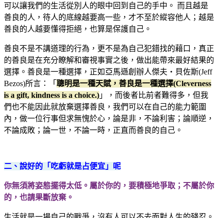
可以讓我們的生活從別人的眼中回到自己的手中。 而且越是
善良的人，待人的底線越要高一些，才不至於縱容他人；越是
善良的人越要懂得拒絕，也算是保護自己。
善良不是不講道理的行為，更不是為自己犯錯找的藉口，真正
的善良是在充分瞭解和審視事實之後，做出能帶來最好結果的
選擇。善良是一種選擇，正如亞馬遜創辦人傑夫‧貝佐斯(Jeff
Bezos)所言：「
聰明是一種天賦，善良是一種選擇(Cleverness
is a gift, kindness is a choice.)
」，而後者比前者難得多，但我
們也不能因此就放棄選擇善良，我們可以在自己的能力範圍
內，做一位行事但求無愧於心，論是非，不論利害；論順逆，
不論成敗；論一世，不論一時，正直而善良的自己。
二、說好的「吃虧就是占便宜」呢
你無須將姿態擺得太低。屬於你的，要積極地爭取；不屬於你
的，也請果斷放棄。
生活就是一場自己的戰爭，沒有人可以不去面對人生的殘忍。