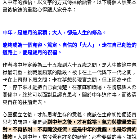
入中年的體悟，以文字的方式傳達給讀者。以下將個人讀完本
書後摘錄的重點心得跟大家分享：
中年，是歲月的累積；大人，卻是人生的修為。
能夠成為一個寬容、篤定、自信的「大人」，
走在自己創造的
道路上，便是歲月的祝福。
作者將中年定義為三十五歲到六十五歲之間，是人生旅途中包
袱最沉重、挑戰最頻繁的階段。被卡在上一代與下一代之間；
卡在上司與下屬之間；卡在夢想與現實之間，但正因為卡住
了，停下來才能把自己看清楚，在家庭和職場，在情感與人際
關係中，終於可以面對且認真思考，關於中年這件事，而後清
爽自在的往前走去。
心靈獨立之後，才能思考生存的意義。應該在生命初始便認真
思考的問題，卻是要
到中年之後，才有餘裕、氣力與膽量去面
對。不再依附，不再隨波逐流，這是中年的覺醒，也是珍貴的
禮物
。人到中年，常發覺有許多的延宕：那些要做的事、該說