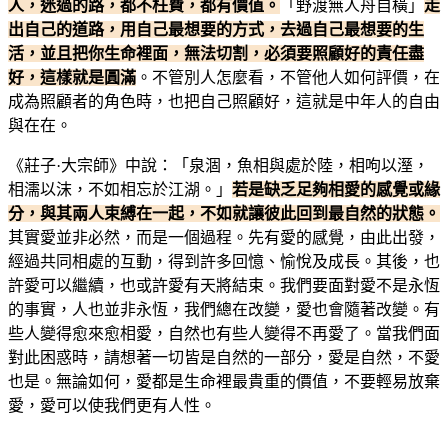
人，迷過的路，都不枉費，都有價值。
「野渡無人舟自橫」
走
出自己的道路，用自己最想要的方式，去過自己最想要的生
活，並且把你生命裡面，無法切割，必須要照顧好的責任盡
好，這樣就是圓滿
。不管別人怎麼看，不管他人如何評價，在
成為照顧者的角色時，也把自己照顧好，這就是中年人的自由
與在在。
《莊子·大宗師》中說：「
泉涸，魚相與處於陸，相呴以溼，
相濡以沫，不如相忘於江湖。
」
若是缺乏足夠相愛的感覺或緣
分，與其兩人束縛在一起，不如就讓彼此回到最自然的狀態。
其實愛並非必然，而是一個過程。先有愛的感覺，由此出發，
經過共同相處的互動，得到許多回憶、愉悅及成長。其後，也
許愛可以繼續，也或許愛有天將結束。我們要面對愛不是永恆
的事實，人也並非永恆，我們總在改變，愛也會隨著改變。有
些人變得愈來愈相愛，自然也有些人變得不再愛了。當我們面
對此困惑時，請想著一切皆是自然的一部分，愛是自然，不愛
也是。無論如何，愛都是生命裡最貴重的價值，不要輕易放棄
愛，愛可以使我們更有人性。