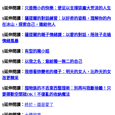
§延伸閱讀：
只是微小的快樂：便足以支撐這龐大荒涼的人生
§延伸閱讀：
薩提爾的對話練習：以好奇的姿態，理解你的內
在冰山，探索自己，連結他人
§延伸閱讀：
薩提爾的親子情緒課：以愛的對話，陪孩子走過
情緒風暴
§延伸閱讀：
有型的豬小姐
§延伸閱讀：
以我之名：寫給獨一無二的自己
§延伸閱讀：
我想看妳變老的樣子：明天的女人，比昨天的女
孩更精采
§延伸閱讀：
囤物族的不丟東西整理術：別再叫我斷捨離！只
要挪動空間就OK！不復亂的收納魔法
§延伸閱讀：
終於，還是愛了
§延伸閱讀：
十種寂寞