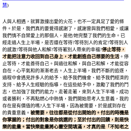
慧
)
人與人相遇，就算激撞出愛的火花，也不一定具足了愛的條
件。於是，我們真的要覺得感謝了，感謝曾與我們相愛，或讓
我們情不自禁愛上的那個人，是他/她完整了我們的生命。已
經走過人生上半場，是否還在等待?等待別人的肯定?等待別人
的感激?等待與他人和解?等待著別人帶來的幸福?
停止等待，
才能把注意力收回到自己身上，才能創造自己想要的生活
。停
止等待，才能善待自己。與過往和解，與自己和解，才能從容
自在，心平氣和的漸漸老去。人生上半場，我們不斷的追逐，
過程中會遇見許多人的給予、給予我們機會、給予我們經濟的
支持、給予人生經驗的指導，在這些給予中，激勵了我們的鬥
志，也加強了我們的能力。走著走著，來到人生下半場，成功
或者勝利，不再點燃心中熱情，我們開始思考人生意義，我的
存在是有價值的嗎?人生下半場，因為被需要，於是感到存在
的貴重意義。
被需要，往往都是從付出開始的。付出的時機是
你掌握的；付出的對象是你挑選的；至於付出的回饋，則是快
樂的能量。當快樂能量將心靈空間填滿，才真的是「不知老之