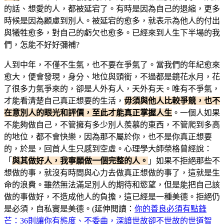
的話、想愛的人，都被延宕了。有時是因為自己的退縮，更多
時候是因為顧慮到別人。被延宕的愈多，就表示為他人的付出
與犧牲愈多，對自己的虧欠也愈多。已經來到人生下半場的我
們，怎能不好好彌補?
人到中年，不僅不生氣，也不要在爭氣了。當我們的年紀愈來
愈大，便會發現，身分、地位與頭銜，不過都是鏡花水月，花
了很多力氣爭來的，卻是人外有人，天外有天。唯有不爭氣，
才能看清楚自己真正想要的生活，
毋須與他人比較爭競，也不
在意別人的眼光和評價，至此才能真正掌握人生
。一個人如果
不能夠做自己，不管擁有多少別人羨慕的東西，不管爬到多高
的地位，都不會快樂，因為那不屬於你，也不是你真正想要
的，於是，回首人生只感到空虛。心理學大師榮格曾經說：
「
與其做好人，我寧願做一個完整的人。
」如果不拒絕那些不
想做的事，就沒有時間與心力去做真正想做的事了，這就是生
命的浪費。雖然無法滿足別人的期待和慾望，但是能把自己該
做的事做好，不造成他人的負擔，這已經是一種美德。拒絕仍
是必須，自私實是美德。(延伸閱讀：
你的善良必須有點鋒
芒：36則讓你有態度、不委曲，深諳世故卻不世故的世道智