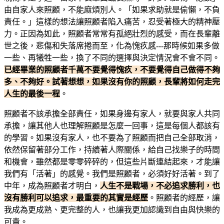
由自家人來照顧，不能麻煩別人。「如果求助就是偷懶，不負
責任。」這樣的想法讓照顧者陷入痛苦，忍受著極大的精神壓
力。正因為如此，照顧者常常有孤絕壯烈的感受，而在長輩離
世之後，悲傷和失落席捲而至，化為愧疚感---那時候如果多做
一些、再犧牲一些，換了不同的選擇與決定情況會不會不同。
已經畢業的照顧者千萬不要覺得愧疚，不要覺得自己做得不夠
多、不夠好。試著想想，如果沒有你的照顧，長輩將如何走完
人生的最後一程
。
照顧者不該承擔全部責任，如果身邊有家人，就要與家人共同
承擔，讓其他人也理解照顧是怎麼一回事，這是每個人都該有
的學習。如果沒有家人，也不要為了照顧而把自己全部取消，
依然保留著部分工作，持續著人際關係，給自己找樂子的時間
和機會，雖然都是零零碎碎的，但這些片斷連結起來，才能讓
我們有「活著」的感覺。我們是照顧者，必須好好活著。到了
中年，成為照顧者才明白，
人生不是戰場，不必追求勝利，也
沒有勝利可以追求，最重要的其實是經歷
。照顧者的經歷，讓
我成為更成熟、更完整的人，也讓我更加認識到自由與快樂的
可貴。