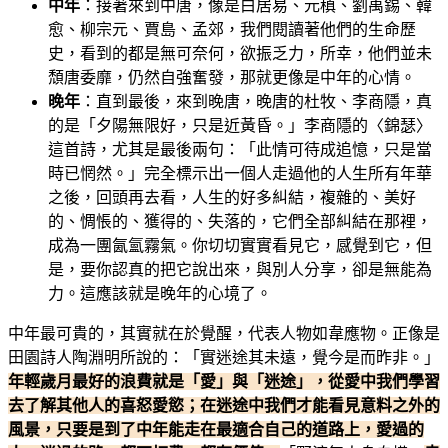
中年
：接著來到中唐，像是白居易、元稹、劉禹錫、韓
愈、柳宗元、賈島、孟郊，我們閱讀著他們的生命歷
史，看到的都是無可奈何，欲振乏力，所幸，他們並未
頹唐委靡，仍然自強奮發，那就更像是中年的心情。
晚年
：直到最後，來到晚唐，晚唐的杜牧、李商隱，真
的是「夕陽無限好，只是近黃昏。」李商隱的〈錦瑟〉
這首詩，尤其是最後兩句：「此情可待成追憶，只是當
時已惘然。」完全標示出一個人走過他的人生所有年華
之後，回頭再去看，人生的好多糾結，複雜的、美好
的、惆悵的、獲得的、失落的，它們全部糾結在那裡，
成為一團氤氳霧氣。你切切實實看見它，感覺到它，但
是，要你認真的把它說出來，與別人分享，卻是無能為
力。這應該就是晚年的心境了。
中年最可貴的，其實就在於覺醒，代表人物如韋應物。正像是
田園詩人陶淵明所說的：「實迷途其未遠，覺今是而昨非。」
年輕歲月最好的浪費就是「愛」與「迷途」，從愛中我們學習
去了解其他人的喜怒愛慾；在迷途中我們才能看見意料之外的
風景，只要是到了中年能走在最適合自己的道路上，愛過的