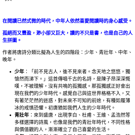
在閱讀已然式微的時代，中年人依然喜愛閱讀時的身心感受。
孤絕而又豐盈，渺小卻又巨大，讀的不只是書，也是自己的人
生拼圖。
作者將唐詩分類比擬為人生的四階段：少年、青壯年、中年、
晚年。
少年
：「前不見古人，後不見來者。念天地之悠悠，獨
愴然而涕下。」這首傳唱千古的名詩，是陳子昂深深慨
嘆，不被理解，沒有共鳴的孤獨感。那孤獨感正好會出
現在我們的少年時代。感覺自己與這世界格格不入，又
有著茫茫然的迷惑，對未來不可知的前途，有種如履薄
冰的戒慎恐懼。初唐猶如我們人生的少年時代。
青壯年
：來到盛唐，出現李白、杜甫、王維、孟浩然等
多樣選擇的詩風，也像是我們的青壯年時代，不同性格
與價值觀的人，漸漸確立了自己喜愛的生活。