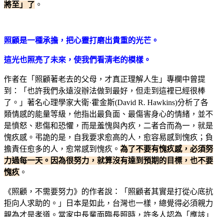
將至」了
。
照顧是一種承擔，把心靈打磨出貴重的光芒。
這光也照亮了未來，使我們看清老的模樣。
作者在「照顧著老去的父母，才真正理解人生」專欄中曾提
到：「也許我們永遠沒辦法做到最好，但走到這裡已經很棒
了。」著名心理學家大衛·霍金斯(David R. Hawkins)分析了各
類情感的能量等級，他指出最負面、最傷害身心的情緒，並不
是憤怒、悲傷和恐懼，而是羞愧與內疚，二者合而為一，就是
愧疚感。弔詭的是，自我要求愈高的人，愈容易感到愧疚；負
擔責任愈多的人，愈常感到愧疚。
為了不要有愧疚感，必須努
力過每一天。因為很努力，就算沒有達到預期的目標，也不要
愧疚
。
《照顧，不需要努力》的作者說：「照顧者其實是打從心底抗
拒向人求助的。」日本是如此，台灣也一樣，總覺得必須親力
親為才是孝道。當家中長輩面臨長照時，許多人認為「應該」