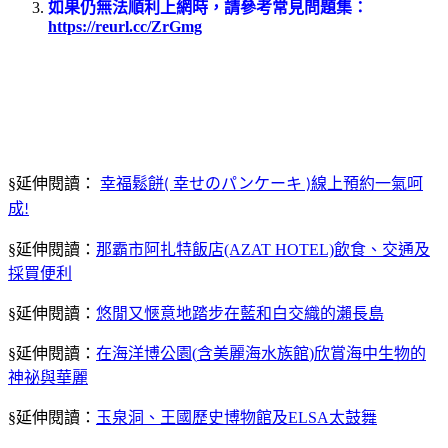
如果仍無法順利上網時，請參考常見問題集：
https://reurl.cc/ZrGmg
§延伸閱讀：
幸福鬆餅
幸せのパンケーキ
線上預約一氣呵
(
)
成
!
§延伸閱讀：
那霸市阿扎特飯店
(AZAT HOTEL)
飲食、交通及
採買便利
§延伸閱讀：
悠閒又愜意地踏步在藍和白交織的瀨長島
§延伸閱讀：
在海洋博公園
(
含美麗海水族館
)
欣賞海中生物的
神祕與華麗
§延伸閱讀：
玉泉洞、王國歷史博物館及
ELSA
太鼓舞