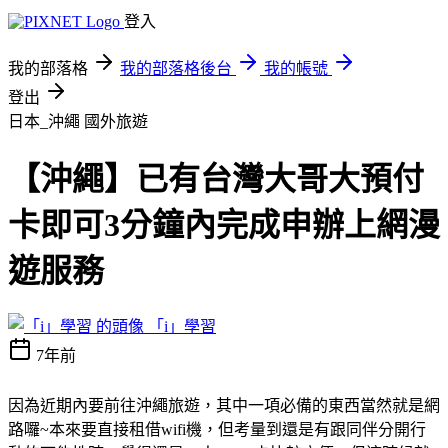
登入
我的部落格
我的部落格後台
我的帳號
登出
日本_沖繩
國外旅遊
【沖繩】已有台灣大哥大預付
卡即可3分鐘內完成申辦上網漫
遊服務
「i」學習
7年前
因為近期內要前往沖繩旅遊，其中一項必備的東西當然就是網
路囉~本來要直接租借wifi機，但考量到還是有跟同伴分開行