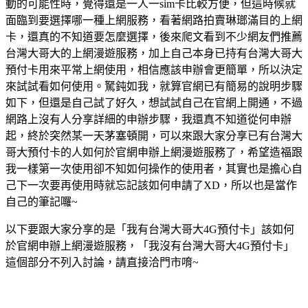
動的可能性時，覺得還是一人一sim卡比較方便，但這時候就
面臨到要選擇哪一種上網服務，看著網路拍賣琳瑯滿目的上網
卡，還真的不知道要怎麼選擇，後來爬文看到不少網友們推薦
台灣大哥大的上網漫遊服務，加上自己本身已持有台灣大哥大
預付卡用來平常上網使用，相信應該申辦會更簡單，所以決定
來試試看如何使用。駑鈍如我，就算官網已有簡易的說明步驟
如下，但還是自己試了好久，想試試自己在官網上開通，不過
網路上沒有人分享詳細的申辦步驟，我還真不知道從何申辦
起，終於突然某一天茅塞頓開，可以來跟大家分享已有台灣大
哥大預付卡的人如何於官網申辦上網漫遊服務了，希望造福跟
我一樣第一次使用卻不知如何操作的使用者，其實也是擔心自
己下一次要再使用時就忘記該如何申請了XD，所以也是當作
自己的筆記囉~
以下要跟大家分享的是「我有台灣大哥大4G預付卡」該如何
於官網申辦上網漫遊服務，「我沒有台灣大哥大4G預付卡」
這個部分不列入討論，請直接洽門市唷~