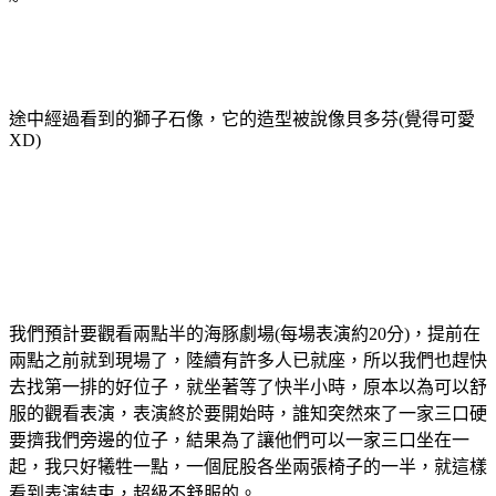
~
途中經過看到的獅子石像，它的造型被說像貝多芬(覺得可愛
XD)
我們預計要觀看兩點半的海豚劇場(每場表演約20分)，提前在
兩點之前就到現場了，陸續有許多人已就座，所以我們也趕快
去找第一排的好位子，就坐著等了快半小時，原本以為可以舒
服的觀看表演，表演終於要開始時，誰知突然來了一家三口硬
要擠我們旁邊的位子，結果為了讓他們可以一家三口坐在一
起，我只好犧牲一點，一個屁股各坐兩張椅子的一半，就這樣
看到表演結束，超級不舒服的。