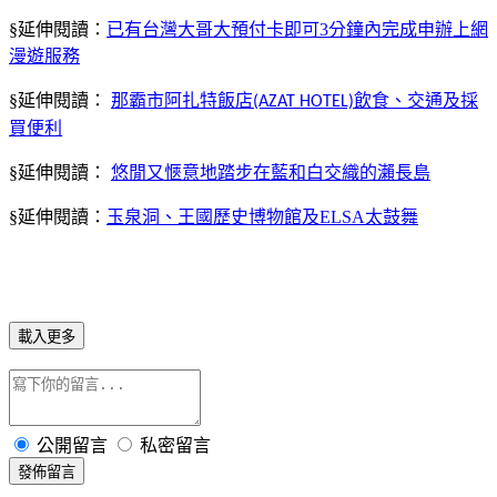
§延伸閱讀：
已有台灣大哥大預付卡即可
3
分鐘內完成申辦上網
漫遊服務
§延伸閱讀：
那霸市阿扎特飯店
飲食、交通及採
(AZAT HOTEL)
買便利
§延伸閱讀：
悠閒又愜意地踏步在藍和白交織的瀨長島
§延伸閱讀：
玉泉洞、王國歷史博物館及
ELSA
太鼓舞
載入更多
公開留言
私密留言
發佈留言