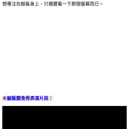
想專注在鯨鯊身上，只偶爾看一下那個螢幕而已。
※鯨鯊餵食秀表演片段：