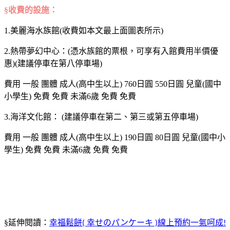
§收費的設施：
1.美麗海水族館(收費如本文最上面圖表所示)
2.熱帶夢幻中心：(憑水族館的票根，可享有入館費用半價優
惠)(建議停車在第八停車場)
費用
一般
團體
成人(高中生以上)
760日圓
550日圓
兒童(國中
小學生)
免費
免費
未滿6歲
免費
免費
3.海洋文化館： (建議停車在第二、第三或第五停車場)
費用
一般
團體
成人(高中生以上)
190日圓
80日圓
兒童(國中小
學生)
免費
免費
未滿6歲
免費
免費
§延伸閱讀：
幸福鬆餅
幸せのパンケーキ
線上預約一氣呵成
(
)
!