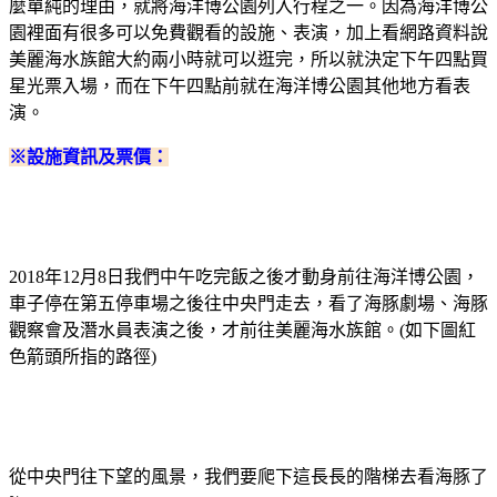
麼單純的理由，就將海洋博公園列入行程之一。因為海洋博公
園裡面有很多可以免費觀看的設施、表演，加上看網路資料說
美麗海水族館大約兩小時就可以逛完，所以就決定下午四點買
星光票入場，而在下午四點前就在海洋博公園其他地方看表
演。
※設施資訊及票價：
2018年12月8日我們中午吃完飯之後才動身前往海洋博公園，
車子停在第五停車場之後往中央門走去，看了海豚劇場、海豚
觀察會及潛水員表演之後，才前往美麗海水族館。(如下圖紅
色箭頭所指的路徑)
從中央門往下望的風景，我們要爬下這長長的階梯去看海豚了