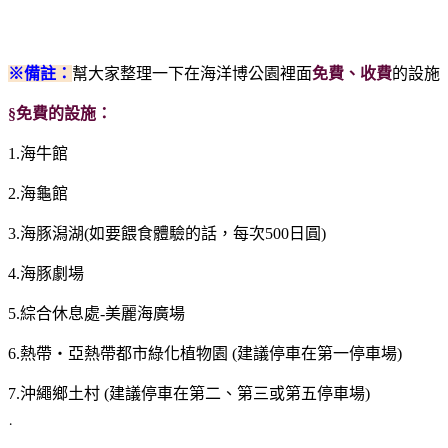
※備註：
幫大家整理一下在海洋博公園裡面
免費、收費
的設施
§免費的設施：
1.海牛館
2.海龜館
3.海豚潟湖(如要餵食體驗的話，每次500日圓)
4.海豚劇場
5.綜合休息處-美麗海廣場
6.熱帶‧亞熱帶都市綠化植物園 (建議停車在第一停車場)
7.沖繩鄉土村 (建議停車在第二、第三或第五停車場)
˙