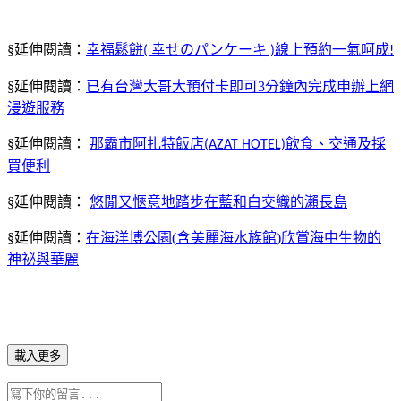
§延伸閱讀：
幸福鬆餅
幸せのパンケーキ
線上預約一氣呵成
(
)
!
§延伸閱讀：
已有台灣大哥大預付卡即可
3
分鐘內完成申辦上網
漫遊服務
§延伸閱讀：
那霸市阿扎特飯店
飲食、交通及採
(AZAT HOTEL)
買便利
§延伸閱讀：
悠閒又愜意地踏步在藍和白交織的瀨長島
§延伸閱讀：
在海洋博公園
(
含美麗海水族館
)
欣賞海中生物的
神祕與華麗
載入更多