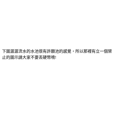
下圖潺潺流水的水池很有許願池的感覺，所以那裡有立一個禁
止的圖示請大家不要丟硬幣唷!