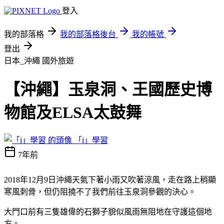
登入
我的部落格
我的部落格後台
我的帳號
登出
日本_沖繩
國外旅遊
【沖繩】玉泉洞、王國歷史博
物館及ELSA太鼓舞
「i」學習
7年前
2018年12月9日沖繩天氣下著小雨又吹著涼風，走在路上稍顯
寒風刺骨，但仍阻撓不了我們前往玉泉洞參觀的決心。
大門口前有三隻雄偉的石獅子貌似風雨無阻地在守護這個地
方。