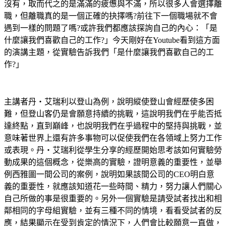
沒有，取而代之的是滿滿的疲憊與不滿，所以很多人會選擇離
職，但離職真的是一個正確的抉擇嗎?前往下一個職場就不會
遇到一樣的問題了嗎?或許我們都應該探詢自己的內心：「是
什麼讓我們喜歡自己的工作?」今天剛好在Youtube看到這方面
的演講主題，從實驗告訴我們「是什麼讓我們喜歡自己的工
作?」
主講者丹‧艾瑞利以登山為例，說明縱使登山會經歷使多困
難，但登山客仍是會願意持續的挑戰，這說明我們在乎能否抵
達終點，直到巔峰，也說明我們在乎過程中的堅持與挑戰，並
意味著世界上還有許多事物可以促使我們在各領域上努力工作
或表現。丹‧艾瑞利從學生分享的經歷開始思考該如何實驗勞
動成果的這個概念，從樂高的實驗，證明意義的重要性，並舉
例西雅圖一間公司的案例，說明如果該間公司的CEO明白意
義的重要性，就應該知道花一些時間、精力，努力讓人們關心
自己所做的事是很重要的。另外一個實驗是請受試者找出和相
鄰相同的字母組實驗，並有三種不同的情境，看看受試者的反
應，結果顯示在受到肯定的情況下，人們會比較願意一直做，