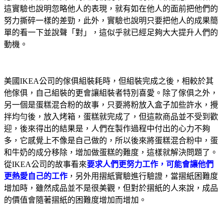
這實驗也說明忽略他人的表現，就有如在他人的面前把他們的
努力撕碎一樣的差勁，此外，實驗也說明只要把他人的成果簡
單的看一下並說聲「對」，這似乎就已經足夠大大提升人們的
動機。
美國IKEA公司的傢俱組裝耗時，但組裝完成之後，相較於其
他傢俱，自己組裝的更會讓組裝者特別喜愛。除了傢俱之外，
另一個是蛋糕混合粉的故事，只要將粉放入盒子加些許水，攪
拌均勻後，放入烤箱，蛋糕就完成了，但這款商品並不受到歡
迎，後來得出的結果是，人們在製作過程中付出的心力不夠
多，它感覺上不像是自己做的，所以後來將蛋糕混合粉中，蛋
和牛奶的成分移除，增加做蛋糕的難度，這樣就解決問題了。
從IKEA公司的故事看來
要求人們更努力工作，可能會讓他們
更熱愛自己的工作
，另外用摺紙實驗進行驗證，當摺紙困難度
增加時，雖然成品並不是很美觀，但對於摺紙的人來說，成品
的價值會隨著摺紙的困難度增加而增加。