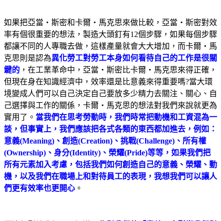
如果把亞當‧斯密和卡爾‧馬克思來做比較，亞當‧斯密對效
率有個很重要的想法，製造大頭釘有12個步驟，如果每個步驟
都讓不同的人專職去做，這樣產量就會大大增加，而卡爾‧馬
克思則是認為
異化勞工對勞工本身如何看待自己的工作是很關
鍵的
，在工業革命中，亞當‧斯密比卡爾‧馬克思來得正確，
但現在身在知識經濟中，效率還是比意義來得重要嗎?當大環
境變成人們可以自己決定自己要放多少精力去關注、關心、自
己選擇與工作的關係，卡爾‧馬克思的想法對我們來說就更為
實用了。
當我們在思考勞動時，我們時常把動機和工資混為一
談，但事實上，我們應該把各式各類的東西都加進去，例如：
意義(Meaning)、創造(Creation)、挑戰(Challenge)、所有權
(Ownership)、身分(Identity)、榮耀(Pride)等等，如果我們把
所有元素加入考慮，包括我們如何創造自己的意義、榮耀、動
機，以及我們在職場上和對待員工的表現，我想我們可以讓人
們更有效率也更開心
。