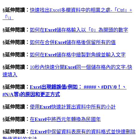
§延伸閱讀：
快速找出Excel多欄資料中的相異之處-「Ctrl」+
「\」
§延伸閱讀：
如何在
Excel
儲存格輸入以「0」為開頭的數字
§延伸閱讀：
如何在合併
Excel
儲存格後保留所有的值
§延伸閱讀：
如何在
Excel
儲存格中繪製對角線並輸入文字
§延伸閱讀：
10秒內快速分開
Excel
同一個儲存格內的文字-快
速填入
§延伸閱讀：
Excel出現錯誤值(例如： #####、#DIV/0！、
#N/A等)的原因和更正方式
§延伸閱讀：
使用
Excel
快速計算出資料中所有的小計
§延伸閱讀：
在
Excel
中將西元年轉換為民國年
§延伸閱讀：
在
Excel
中保留資料表原有的資料格式並快速刪除