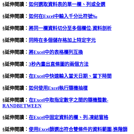
§延伸閱讀：
如何選取資料表的單一欄、列或全選
§延伸閱讀：
如何在Excel中輸入千分比符號‰
§延伸閱讀：
將同一欄資料切分至多個欄位
-
資料剖析
§延伸閱讀：
同時在多個儲存格加上特定字元
§延伸閱讀：
將
Excel
中的表格欄列互換
§延伸閱讀：
3秒內畫出直條圖的兩個方法
§延伸閱讀：
在Excel中快速輸入當天日期、當下時間
§延伸閱讀：
如何使用
Excel
執行隨機抽樣
§延伸閱讀：
在Excel中取指定數字之間的隨機整數-
RANDBETWEEN
§延伸閱讀：
在
Excel
中固定資料的欄、列
-
凍結窗格
§延伸閱讀：
使用
Excel
篩選出符合雙條件的資料範圍
-
進階篩