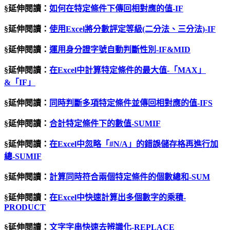
§延伸閱讀：
如何在特定條件下傳回相對應的值-IF
§延伸閱讀：
使用Excel將分數評定等級(二分法、三分法)-IF
§延伸閱讀：
運用身分證字號自動判斷性別-IF&MID
§延伸閱讀：
在Excel中計算特定條件的最大值-「MAX」
&「IF」
§延伸閱讀：
同時判斷多項特定條件並傳回相對應的值-IFS
§延伸閱讀：
合計特定條件下的數值-SUMIF
§延伸閱讀：
在
Excel
中忽略「
#N/A
」的錯誤儲存格再進行加
總
-SUMIF
§延伸閱讀：
計算同時符合兩個特定條件的個數總和-SUM
§延伸閱讀：
在Excel中快速計算出多個數字的乘積-
PRODUCT
§延伸閱讀：
文字字串快速去辨識化-REPLACE