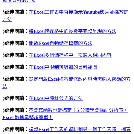
數值資料的方法
§延伸閱讀：
在
Excel
工作表中直接顯示
Youtube
影片並播放的
方法
§延伸閱讀：
將
Excel
儲存格中的長數字完整呈現的方法
§延伸閱讀：
開啟
Excel
自動儲存檔案的方法
§延伸閱讀：
在
Excel
多個儲存格中一次輸入相同內容
§延伸閱讀：
在
Excel
中限制可編輯的資料範圍
§延伸閱讀：
設定開啟
Excel
檔案或修改內容時需輸入密碼的方
法
§延伸閱讀：
在
Excel
中隱藏公式的方法
§延伸閱讀：
不會寫函數也能搞定！5 分鐘學會樞紐分析表，
Excel
數據彙整超簡單！
§延伸閱讀：
複製
Excel
工作表的資料到另一個工作表時，欄寬