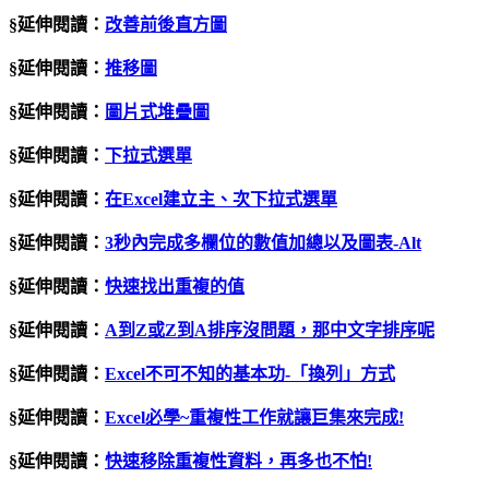
§延伸閱讀：
改善前後直方圖
§延伸閱讀：
推移圖
§延伸閱讀：
圖片式堆疊圖
§延伸閱讀：
下拉式選單
§延伸閱讀：
在Excel建立主、次下拉式選單
§延伸閱讀：
3
秒內完成多欄位的數值加總以及圖表
-Alt
§延伸閱讀：
快速找出重複的值
§延伸閱讀：
A
到
Z
或
Z
到
A
排序沒問題，那中文字排序呢
§延伸閱讀：
Excel
不可不知的基本功
-
「換列」方式
§延伸閱讀：
Excel必學~重複性工作就讓巨集來完成!
§延伸閱讀：
快速移除重複性資料，再多也不怕
!