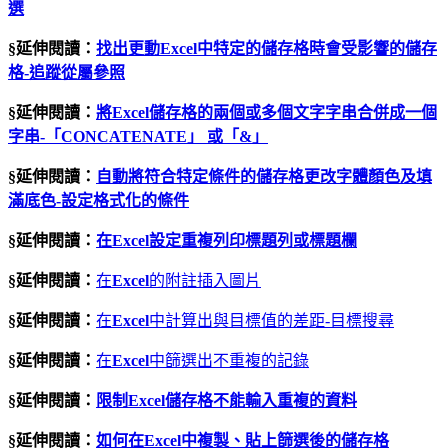
選
§延伸閱讀：
找出更動
Excel
中特定的儲存格時會受影響的儲存
格
-
追蹤從屬參照
§延伸閱讀：
將
Excel
儲存格的兩個或多個文字字串合併成一個
字串
-
「
CONCATENATE
」
或「
&
」
§延伸閱讀：
自動將符合特定條件的儲存格更改字體顏色及填
滿底色
-
設定格式化的條件
§延伸閱讀：
在Excel設定重複列印標題列或標題欄
§延伸閱讀：
在
Excel
的附註插入圖片
§延伸閱讀：
在
Excel
中計算出與目標值的差距-目標搜尋
§延伸閱讀：
在
Excel
中篩選出不重複的記錄
§延伸閱讀：
限制Excel儲存格不能輸入重複的資料
§延伸閱讀：
如何在Excel中複製、貼上篩選後的儲存格