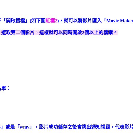
下「開啟舊檔」(如下圖
紅框2
)，就可以將影片匯入「Movie Make
鍵，選取第二個影片，這樣就可以同時開啟2個以上的檔案。
名單：
p4」或是「wmv」，影片成功儲存之後會跳出通知視窗，代表影