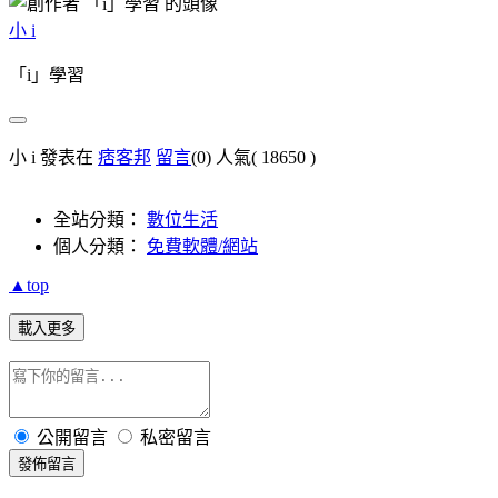
小 i
「i」學習
小 i 發表在
痞客邦
留言
(0)
人氣(
18650
)
全站分類：
數位生活
個人分類：
免費軟體/網站
▲top
載入更多
公開留言
私密留言
發佈留言