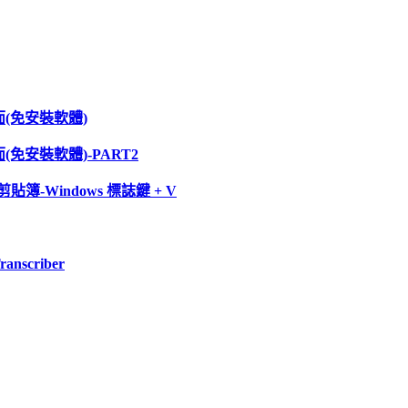
面(免安裝軟體)
免安裝軟體)-PART2
剪貼簿
-Windows
標誌鍵
+ V
criber