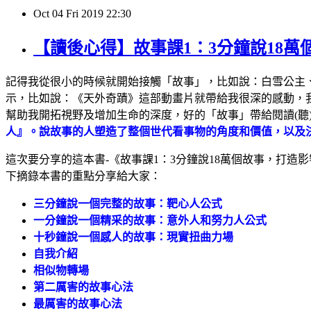
Oct
04
Fri
2019
22:30
【讀後心得】故事課1：3分鐘說18萬
記得我從很小的時候就開始接觸「故事」，比如說：白雪公主
示，比如說：《天外奇蹟》這部動畫片就帶給我很深的感動，
幫助我開拓視野及增加生命的深度，好的「故事」帶給閱讀(聽
人』。說故事的人塑造了整個世代看事物的角度和價值，以及
這次要分享的這本書-《故事課1：3分鐘說18萬個故事，打
下摘錄本書的重點分享給大家：
三分鐘說一個完整的故事：靶心人公式
一分鐘說一個精采的故事：意外人和努力人公式
十秒鐘說一個感人的故事：現實扭曲力場
自我介紹
相似物轉場
第二厲害的故事心法
最厲害的故事心法