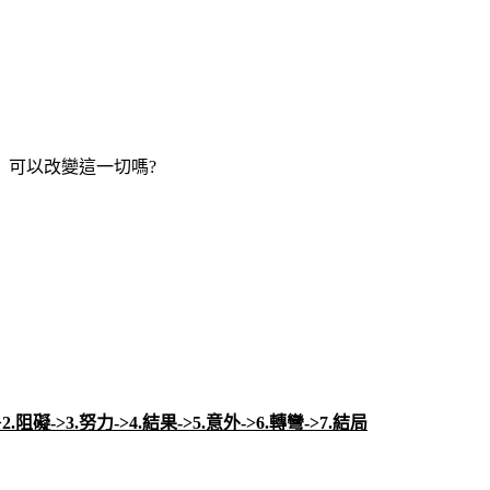
」可以改變這一切嗎?
>2.阻礙->3.努力->4.結果->5.意外->6.轉彎->7.結局