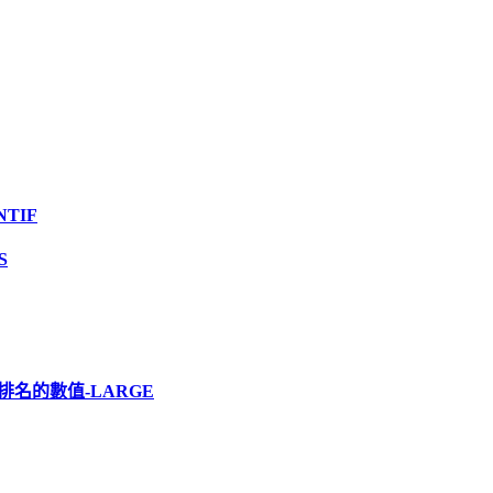
TIF
S
排名的數值-LARGE