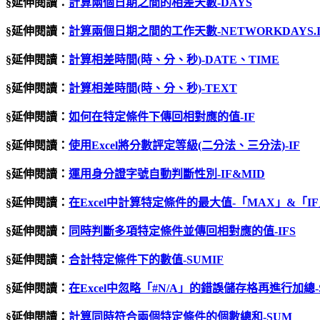
§延伸閱讀：
計算兩個日期之間的相差天數-DAYS
§延伸閱讀：
計算兩個日期之間的工作天數-NETWORKDAYS.I
§延伸閱讀：
計算相差時間
(
時、分、秒
)-DATE
、
TIME
§延伸閱讀：
計算相差時間(時、分、秒)-TEXT
§延伸閱讀：
如何在特定條件下傳回相對應的值-IF
§延伸閱讀：
使用Excel將分數評定等級(二分法、三分法)-IF
§延伸閱讀：
運用身分證字號自動判斷性別-IF&MID
§延伸閱讀：
在Excel中計算特定條件的最大值-「MAX」&「I
§延伸閱讀：
同時判斷多項特定條件並傳回相對應的值-IFS
§延伸閱讀：
合計特定條件下的數值-SUMIF
§延伸閱讀：
在
Excel
中忽略「
#N/A
」的錯誤儲存格再進行加總
§延伸閱讀：
計算同時符合兩個特定條件的個數總和-SUM