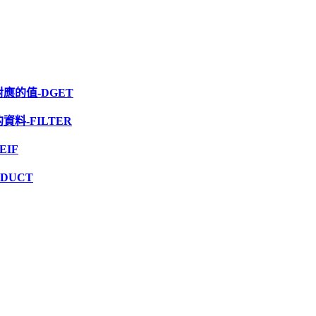
應的值-DGET
料-FILTER
EIF
DUCT