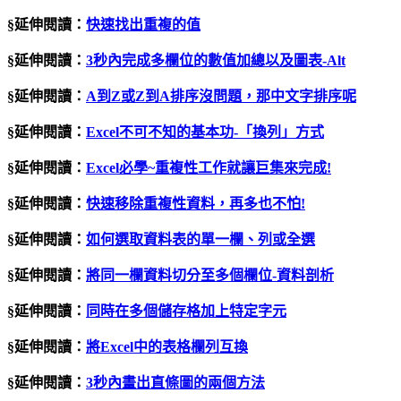
§延伸閱讀：
快速找出重複的值
§延伸閱讀：
3
秒內完成多欄位的數值加總以及圖表
-Alt
§延伸閱讀：
A
到
Z
或
Z
到
A
排序沒問題，那中文字排序呢
§延伸閱讀：
Excel
不可不知的基本功
-
「換列」方式
§延伸閱讀：
Excel必學~重複性工作就讓巨集來完成!
§延伸閱讀：
快速移除重複性資料，再多也不怕
!
§延伸閱讀：
如何選取資料表的單一欄、列或全選
§延伸閱讀：
將同一欄資料切分至多個欄位
-
資料剖析
§延伸閱讀：
同時在多個儲存格加上特定字元
§延伸閱讀：
將
Excel
中的表格欄列互換
§延伸閱讀：
3秒內畫出直條圖的兩個方法