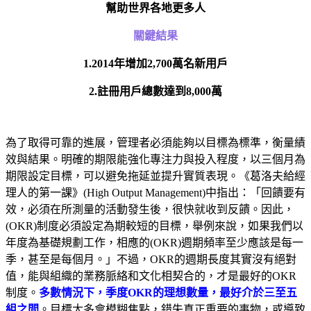
幫助世界各地更多人
關鍵結果
1.2014年增加2,700萬名新用戶
2.註冊用戶總數達到8,000萬
為了取得可靠的進展，管理者必須能夠以目標為標準，衡量績
效與結果。明確的期限能強化專注力與投入程度，以三個月為
期限設定目標，可以避免拖延並提升實質表現。《葛洛夫給經
理人的第一課》(High Output Management)中指出：「回饋要有
效，必須在所測量的活動發生後，很快就收到反饋。因此，
(OKR)制度必須設定為期較短的目標，舉例來說，如果我們以
年度為基礎規劃工作，相應的(OKR)週期頻率至少應該是每一
季，甚至是每個月。」不過，OKR的週期長度其實沒有絕對
值，能與組織的業務脈絡和文化相契合的，才是最好的OKR
制度。
多數情況下，季度OKR的理想數量，最好介於三至五
組之間
。目標太多會模糊焦點，錯失真正重要的事物，或導致