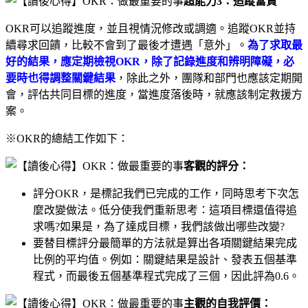
超能力3：追蹤當責
OKR可以追蹤進度，並且視情況修改或調適。追蹤OKR並持
續尋求回饋，比較不會到了最後才遭遇「意外」。
為了求取最
好的結果，應定期檢視OKR，除了記錄進度和辨明障礙，必
要時也得調整關鍵結果
，除此之外，團隊和部門也應該定期開
會，評估共同目標的進度，當進度落後時，就應該制定救援方
案。
※OKR的總結工作如下：
客觀的評分：
評分OKR，是標記我們已完成的工作，同時思考下次怎
麼改變做法。低分使我們重新思考：這項目標還值得追
求嗎?如果是，為了達成目標，我們該做出哪些改變?
要替目標評分最簡單的方法就是算出各項關鍵結果完成
比例的平均值。例如：關鍵結果是設計、發表五個基準
程式，而最後五個基準程式完成了三個，因此評為0.6。
主觀的自我評價：