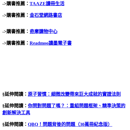
->
購書推薦：
TAAZE
讀冊生活
->
購書推薦：
金石堂網路書店
->
購書推薦：
奇摩購物中心
->
購書推薦：
Readmoo讀墨電子書
§延伸閱讀：
原子習慣：細微改變帶來巨大成就的實證法則
§延伸閱讀：
你問對問題了嗎？：重組問題框架、精準決策的
創新解決工具
§延伸閱讀：
QBQ！問題背後的問題（30萬冊紀念版）