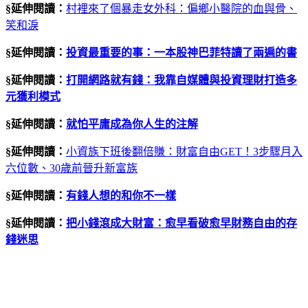
§延伸閱讀：
村裡來了個暴走女外科：偏鄉小醫院的血與骨、
笑和淚
§延伸閱讀：
投資最重要的事：一本股神巴菲特讀了兩遍的書
§延伸閱讀：
打開網路就有錢：我靠自媒體與投資理財打造多
元獲利模式
§延伸閱讀：
就怕平庸成為你人生的注解
§延伸閱讀：
小資族下班後翻倍賺：財富自由GET！3步驟月入
六位數、30歲前晉升新富族
§延伸閱讀：
有錢人想的和你不一樣
§延伸閱讀：
把小錢滾成大財富：愈早看破愈早財務自由的存
錢迷思