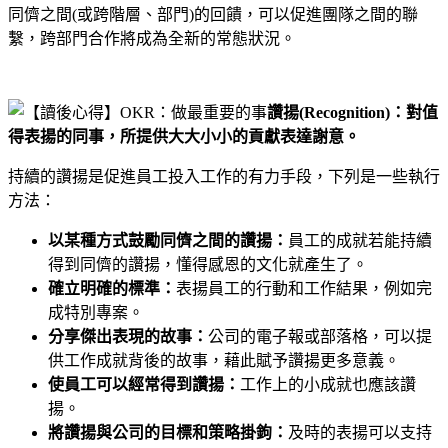
同儕之間(或跨階層、部門)的回饋，可以促進團隊之間的聯
繫，跨部門合作將成為全新的常態狀況。
讚揚(Recognition)：對值
得表揚的同事，所提供大大小小的貢獻表達謝意。
持續的讚揚是促進員工投入工作的有力手段，下列是一些執行
方法：
以某種方式鼓勵同儕之間的讚揚：
員工的成就若能持續
得到同儕的讚揚，懂得感恩的文化就產生了。
確立明確的標準：
表揚員工的行動和工作結果，例如完
成特別專案。
分享傑出表現的故事：
公司的電子報或部落格，可以提
供工作成就背後的故事，藉此賦予讚揚更多意義。
使員工可以經常得到讚揚：
工作上的小成就也應該讚
揚。
將讚揚與公司的目標和策略掛鉤：
及時的表揚可以支持