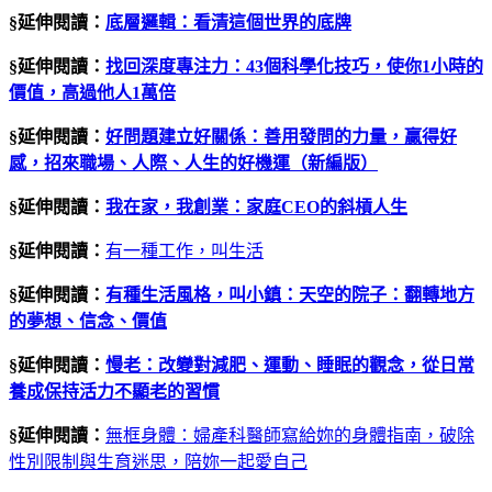
§延伸閱讀：
底層邏輯：看清這個世界的底牌
§延伸閱讀：
找回深度專注力：43個科學化技巧，使你1小時的
價值，高過他人1萬倍
§延伸閱讀：
好問題建立好關係：善用發問的力量，贏得好
感，招來職場、人際、人生的好機運（新編版）
§延伸閱讀：
我在家，我創業：家庭
CEO
的斜槓人生
§延伸閱讀：
有一種工作，叫生活
§延伸閱讀：
有種生活風格，叫小鎮：天空的院子：翻轉地方
的夢想、信念、價值
§延伸閱讀：
慢老：改變對減肥、運動、睡眠的觀念，從日常
養成保持活力不顯老的習慣
§延伸閱讀：
無框身體：婦產科醫師寫給妳的身體指南，破除
性別限制與生育迷思，陪妳一起愛自己