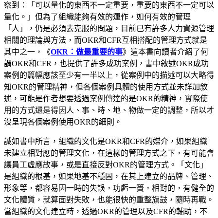
察到：「可以量化的東西不一定重要，重要的東西不一定可以
量化。」但為了組織能夠有效的運作，如何有效的管理
「人」，仍是必須去克服的問題，目前已有許多人力資源管理
相關的理論與方法，而OKR和CFR互相搭配的管理方式就是
其中之一，《
OKR：做最重要的事
》這本書向讀者介紹了何
謂OKR和CFR，也提供了許多成功案例，書中敘述OKR成功
案例的篇幅應該至少有一半以上，從案例中的描述可以大略得
知OKR的管理精神，但各個案例具體的使用方式並未詳加敘
述，可能是作者想要透過案例傳達的是OKR的精神，實際使
用的方式還是得因人、事、時、地、物做一定的調整，所以才
沒呈現各個案例使用OKR的細則。
誠如書中所言，組織的文化是OKR和CFR的媒介，如果組織
未建立相對應的管理文化，在這樣的管理方式之下，有可能會
讓員工虛應故事，或是直接反對OKR的管理方式。「文化」
是組織的根基，如果地基不穩固，在其上建立的品牌、管理、
形象等，都容易因一時的失誤，功虧一簣，相對的，有健全的
文化體質，就算面對失敗，也能很快的重整旗鼓，隨時再戰。
當組織的文化建立時，透過OKR的管理以及CFR的輔助，不