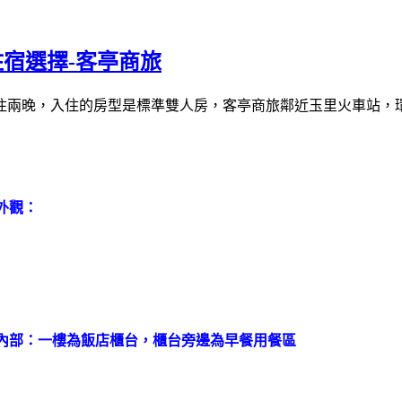
住宿選擇-客亭商旅
商旅連續入住兩晚，入住的房型是標準雙人房，客亭商旅鄰近玉里火車
外觀：
內部：一樓為飯店櫃台，櫃台旁邊為早餐用餐區