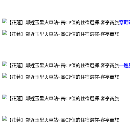
穿鞋
一進