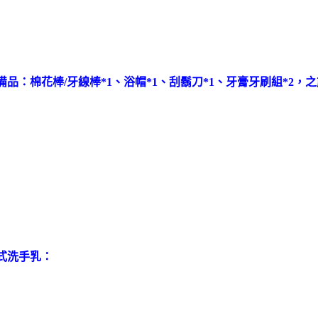
備品：棉花棒/牙線棒*1、浴帽*1、刮鬍刀*1、牙膏牙刷組*
式洗手乳：