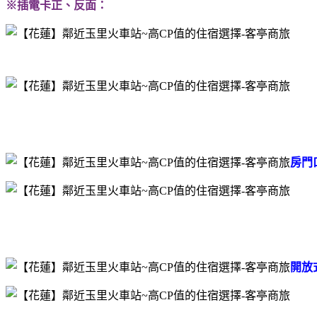
※插電卡正、反面：
房門
開放