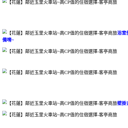
浴室
備唷~
壁掛