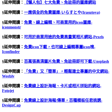
§延伸閱讀：
【懶人包】七大免費、免註冊的圖庫網站
§延伸閱讀：
一應俱全的免費圖庫
-
いらすとや
(Irasutoya)
§延伸閱讀：
免費、線上編輯、可商業用的
icon
圖庫
-
iconmonstr
§延伸閱讀：
可用於商業用途的免費高畫質相片網站
-Pexels
§延伸閱讀：
免費
icon
下載，也可線上編輯專屬
icon
唷
-
Iconfinder
§延伸閱讀：
百萬張高清圖片免費、免註冊即可下載
-Unsplash
§延伸閱讀：
「免費」又「簡單」，輕鬆建立專屬的中文網站-
Weebly
§延伸閱讀：
免費線上設計海報、卡片或相片拼貼的網站
-
Fotojet
§延伸閱讀：
免費線上設計海報
/
傳單，百種模板任君挑選
-
DesignCap