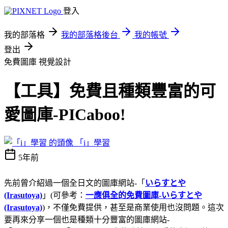
登入
我的部落格
我的部落格後台
我的帳號
登出
免費圖庫
視覺設計
【工具】免費且種類豐富的可
愛圖庫-PICaboo!
「i」學習
5年前
先前曾介紹過一個全日文的圖庫網站-「
いらすとや
(Irasutoya)
」(可參考：
一應俱全的免費圖庫
-
いらすとや
(Irasutoya)
)，不僅免費提供，甚至是商業使用也沒問題。這次
要再來分享一個也是種類十分豐富的圖庫網站-