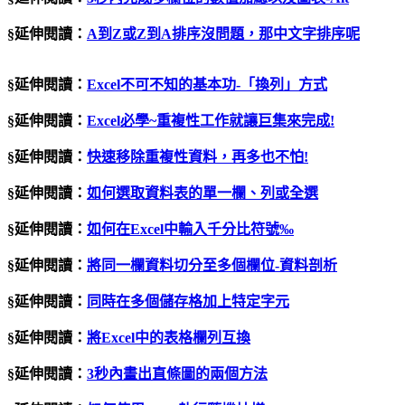
§延伸閱讀：
A
到
Z
或
Z
到
A
排序沒問題，那中文字排序呢
§延伸閱讀：
Excel
不可不知的基本功
-
「換列」方式
§延伸閱讀：
Excel必學~重複性工作就讓巨集來完成!
§延伸閱讀：
快速移除重複性資料，再多也不怕
!
§延伸閱讀：
如何選取資料表的單一欄、列或全選
§延伸閱讀：
如何在Excel中輸入千分比符號‰
§延伸閱讀：
將同一欄資料切分至多個欄位
-
資料剖析
§延伸閱讀：
同時在多個儲存格加上特定字元
§延伸閱讀：
將
Excel
中的表格欄列互換
§延伸閱讀：
3秒內畫出直條圖的兩個方法