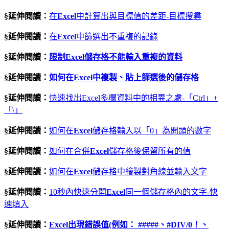
§延伸閱讀：
在
Excel
中計算出與目標值的差距-目標搜尋
§延伸閱讀：
在
Excel
中篩選出不重複的記錄
§延伸閱讀：
限制Excel儲存格不能輸入重複的資料
§延伸閱讀：
如何在Excel中複製、貼上篩選後的儲存格
§延伸閱讀：
快速找出Excel多欄資料中的相異之處-「Ctrl」+
「\」
§延伸閱讀：
如何在
Excel
儲存格輸入以「0」為開頭的數字
§延伸閱讀：
如何在合併
Excel
儲存格後保留所有的值
§延伸閱讀：
如何在
Excel
儲存格中繪製對角線並輸入文字
§延伸閱讀：
10秒內快速分開
Excel
同一個儲存格內的文字-快
速填入
§延伸閱讀：
Excel出現錯誤值(例如： #####、#DIV/0！、