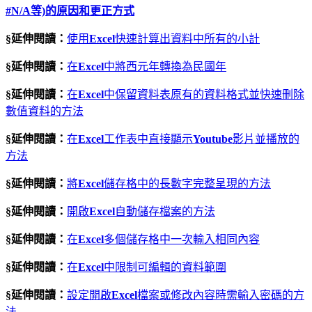
#N/A等)的原因和更正方式
§延伸閱讀：
使用
Excel
快速計算出資料中所有的小計
§延伸閱讀：
在
Excel
中將西元年轉換為民國年
§延伸閱讀：
在
Excel
中保留資料表原有的資料格式並快速刪除
數值資料的方法
§延伸閱讀：
在
Excel
工作表中直接顯示
Youtube
影片並播放的
方法
§延伸閱讀：
將
Excel
儲存格中的長數字完整呈現的方法
§延伸閱讀：
開啟
Excel
自動儲存檔案的方法
§延伸閱讀：
在
Excel
多個儲存格中一次輸入相同內容
§延伸閱讀：
在
Excel
中限制可編輯的資料範圍
§延伸閱讀：
設定開啟
Excel
檔案或修改內容時需輸入密碼的方
法