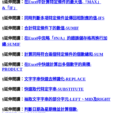
§延伸閱讀：
在Excel中計算特定條件的最大值-「MAX」
&「IF」
§延伸閱讀：
同時判斷多項特定條件並傳回相對應的值-IFS
§延伸閱讀：
合計特定條件下的數值-SUMIF
§延伸閱讀：
在
Excel
中忽略「
#N/A
」的錯誤儲存格再進行加
總
-SUMIF
§延伸閱讀：
計算同時符合兩個特定條件的個數總和-SUM
§延伸閱讀：
在Excel中快速計算出多個數字的乘積-
PRODUCT
§延伸閱讀：
文字字串快速去辨識化-REPLACE
§延伸閱讀：
快速取代特定字串-SUBSTITUTE
§延伸閱讀：
抽取文字字串的部分字元-LEFT、MID及RIGHT
§延伸閱讀：
判斷日期為星期幾並計算個數-