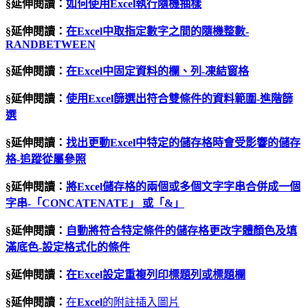
§延伸閱讀：
如何使用
Excel
執行隨機抽樣
§延伸閱讀：
在Excel中取指定數字之間的隨機整數-
RANDBETWEEN
§延伸閱讀：
在
Excel
中固定資料的欄、列
-
凍結窗格
§延伸閱讀：
使用
Excel
篩選出符合雙條件的資料範圍
-
進階篩
選
§延伸閱讀：
找出更動
Excel
中特定的儲存格時會受影響的儲存
格
-
追蹤從屬參照
§延伸閱讀：
將
Excel
儲存格的兩個或多個文字字串合併成一個
字串
-
「
CONCATENATE
」
或「
&
」
§延伸閱讀：
自動將符合特定條件的儲存格更改字體顏色及填
滿底色
-
設定格式化的條件
§延伸閱讀：
在Excel設定重複列印標題列或標題欄
§延伸閱讀：
在
Excel
的附註插入圖片