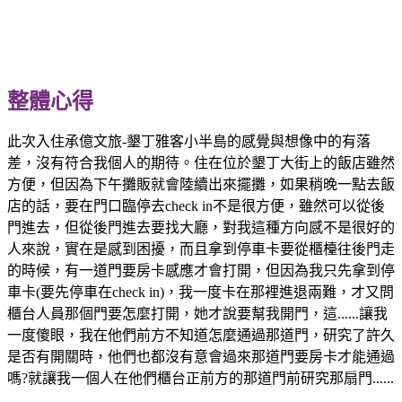
整體心得
此次入住承億文旅-墾丁雅客小半島的感覺與想像中的有落
差，沒有符合我個人的期待。住在位於墾丁大街上的飯店雖然
方便，但因為下午攤販就會陸續出來擺攤，如果稍晚一點去飯
店的話，要在門口臨停去check in不是很方便，雖然可以從後
門進去，但從後門進去要找大廳，對我這種方向感不是很好的
人來說，實在是感到困擾，而且拿到停車卡要從櫃檯往後門走
的時候，有一道門要房卡感應才會打開，但因為我只先拿到停
車卡(要先停車在check in)，我一度卡在那裡進退兩難，才又問
櫃台人員那個門要怎麼打開，她才說要幫我開門，這......讓我
一度傻眼，我在他們前方不知道怎麼通過那道門，研究了許久
是否有開關時，他們也都沒有意會過來那道門要房卡才能通過
嗎?就讓我一個人在他們櫃台正前方的那道門前研究那扇門......