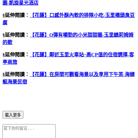
園
-
凱旋星光酒店
§延伸閱讀：
【花蓮】口感外酥內軟的排隊小吃
-
玉里橋頭臭豆
腐
§延伸閱讀：
【花蓮】
Q
彈有嚼勁的小米甜甜圈
-
玉里鎮莉姆姆
的歌
§延伸閱讀：
【花蓮】鄰近玉里火車站
~
高
CP
值的住宿選擇
-
客
亭商旅
§延伸閱讀：
【花蓮】在房間可觀看海景以及享用下午茶-海蜻
蜓海景民宿
載入更多