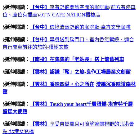
§延伸閱讀：
【台中】
享有舒適閱讀空間的咖啡廳(前方有停車
位、座位有插座)-91°N CAFE NATION梧棲店
§延伸閱讀：
【台中】
環境清幽舒適的咖啡廳-幸卉文學咖啡
§延伸閱讀：
【台中】
早餐送到房門口、室內香氣縈繞、適合
自行開車前往的旅館-璞樹文旅
§延伸閱讀：
【南投】在集集的「老站長」搭上懷舊列車
§延伸閱讀：
【雲林】
認識「豬」之旅
-
良作工場農業文創館
§延伸閱讀：
【雲林】
香味四溢，心之所在
-
澄霖沉香味道森林
館
§延伸閱讀：
【雲林】
Touch your heart
千層蛋糕
-
塔吉特千層
蛋糕大使館
§延伸閱讀：
【雲林】
享受自然風且可瞭望遼闊視野的北港景
點-北港女兒橋