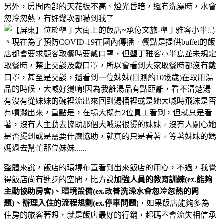
另外，房間內部的天花板不高、燈光昏暗，還有洗澡時，水會
忽冷忽熱，有好幾次都嚇到我了
。現在為了預防COVID-19在國內傳播，餐點是提供buffet的飯
店都會要求顧客取餐時要戴口罩，但墾丁雅客小半島並未規定
取餐時，禁止交談及戴口罩，所以會看到大家取餐時都沒有戴
口罩，甚至是交談，還看到一位妹妹(目測約10幾歲)在取用湯
品的時候，大喊好燙唷!因為我離湯品有點距離，看不清楚湯
有沒有從妹妹的碗裡流出來回到湯桶裡或是她大喊時飛沫是否
有噴濺出來，重點是，在場大概有2位員工看到，但就只是看
著，沒有人主動去協助那個大喊湯很燙的妹妹，沒有人關心她
是否燙到或是需要什麼協助，就真的只是看著，等著妹妹的媽
媽過去幫忙那位妹妹......
整體來說，飯店的環境布置看到出來飯店的用心，不過，我覺
得飯店尚有進步的空間，比方說
加強
人員的教育訓練(ex.能夠
主動協助房客)、環境設備(ex.改善洗澡水會忽冷忽熱的問
題)、
辦理入住的流程規劃(
ex.停車問題
)
，如果飯店能夠多為
住房的旅客著想，就是飯店最好的行銷，起碼不會流失相信承