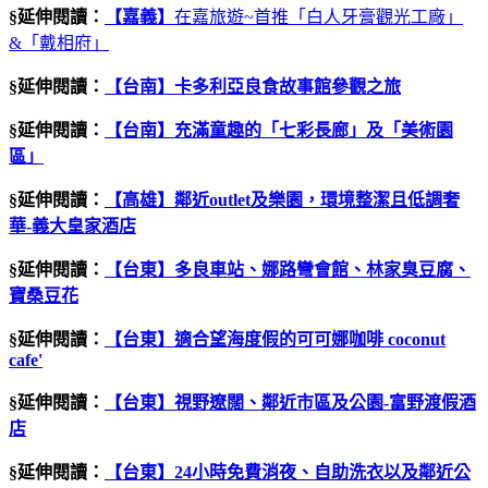
§延伸閱讀：
【嘉義】
在嘉旅遊~首推「白人牙膏觀光工廠」
&「戴相府」
§延伸閱讀：
【台南】卡多利亞良食故事館參觀之旅
§延伸閱讀：
【台南】充滿童趣的「七彩長廊」及「美術園
區」
§延伸閱讀：
【高雄】鄰近
outlet
及樂園，環境整潔且低調奢
華
-
義大皇家酒店
§延伸閱讀：
【台東】多良車站、娜路彎會館、林家臭豆腐、
寶桑豆花
§延伸閱讀：
【台東】適合望海度假的可可娜咖啡
coconut
cafe'
§延伸閱讀：
【台東】視野遼闊、鄰近市區及公園
-
富野渡假酒
店
§延伸閱讀：
【台東】
24
小時免費消夜、自助洗衣以及鄰近公