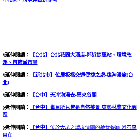
§延伸閱讀：
【台北】台北花園大酒店
-
鄰近捷運站、環境乾
淨、可俯瞰市景
§延伸閱讀：
【新北市】位居板橋交通便捷之處
-
趣淘漫旅
(
台
北
)
§延伸閱讀：
【台中】天冷泡湯去
-
惠來谷關
§延伸閱讀：
【台中】舉目所見皆是自然美景
-
東勢林業文化園
區
§延伸閱讀：
【台中】
位於大坑之環境清幽的蔬食餐廳-澄石享
自在