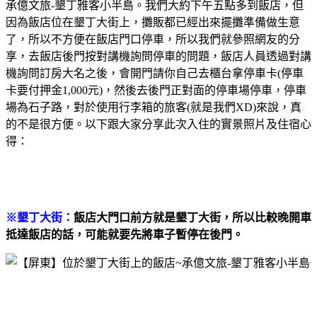
承億文旅-墾丁雅客小半島。我們大約下午五點多到飯店，但
因為飯店位在墾丁大街上，攤販都已經出來擺攤準備做生意
了，所以不方便在飯店門口停車，所以我們就參照網友的分
享，去飯店後門按對講機詢問停車的問題，飯店人員透過對講
機詢問訂房大名之後，會開門請你自己去櫃台拿停車卡(停車
卡要付押金1,000元)，然後去後門正對面的停車場停車，停車
場為石子路，對於使用行李箱的旅客(就是我們XD)來說，真
的不是很方便。以下跟大家分享此次入住的實景照片及住宿心
得：
※墾丁大街：
飯店大門口前方就是墾丁大街，所以比較晚開車
抵達飯店的話，可能就要先將車子暫停在後門。