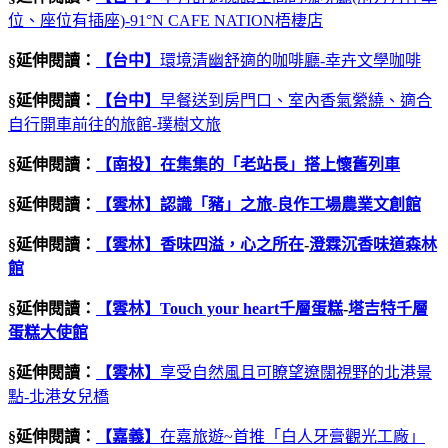
位、座位有插座)-91°N CAFE NATION梧棲店
§延伸閱讀：
【台中】
環境清幽舒適的咖啡廳-幸卉文學咖啡
§延伸閱讀：
【台中】
早餐送到房門口、室內香氣縈繞、適合
自行開車前往的旅館-璞樹文旅
§延伸閱讀：
【南投】在集集的「老站長」搭上懷舊列車
§延伸閱讀：
【雲林】
認識「豬」之旅
-
良作工場農業文創館
§延伸閱讀：
【雲林】
香味四溢，心之所在
-
澄霖沉香味道森林
館
§延伸閱讀：
【雲林】
Touch your heart
千層蛋糕
-
塔吉特千層
蛋糕大使館
§延伸閱讀：
【雲林】
享受自然風且可瞭望遼闊視野的北港景
點-北港女兒橋
§延伸閱讀：
【嘉義】
在嘉旅遊~首推「白人牙膏觀光工廠」