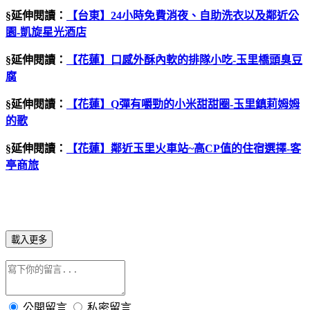
§延伸閱讀：
【台東】
24
小時免費消夜、自助洗衣以及鄰近公
園
-
凱旋星光酒店
§延伸閱讀：
【花蓮】口感外酥內軟的排隊小吃
-
玉里橋頭臭豆
腐
§延伸閱讀：
【花蓮】
Q
彈有嚼勁的小米甜甜圈
-
玉里鎮莉姆姆
的歌
§延伸閱讀：
【花蓮】鄰近玉里火車站
~
高
CP
值的住宿選擇
-
客
亭商旅
載入更多
公開留言
私密留言