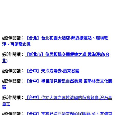
§延伸閱讀：
【台北】台北花園大酒店
-
鄰近捷運站、環境乾
淨、可俯瞰市景
§延伸閱讀：
【新北市】位居板橋交通便捷之處
-
趣淘漫旅
(
台
北
)
§延伸閱讀：
【台中】天冷泡湯去
-
惠來谷關
§延伸閱讀：
【台中】舉目所見皆是自然美景
-
東勢林業文化園
區
§延伸閱讀：
【台中】
位於大坑之環境清幽的蔬食餐廳-澄石享
自在
§延伸閱讀：
【台中】
享有舒適閱讀空間的咖啡廳(前方有停車