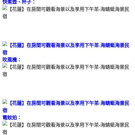
快煮壺、杯子：
吹風機：
電蚊拍：