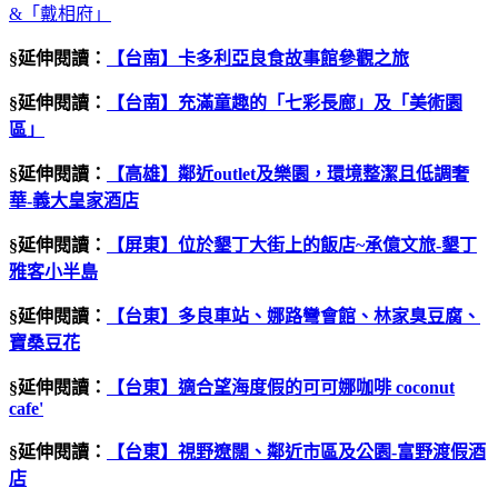
&「戴相府」
§延伸閱讀：
【台南】卡多利亞良食故事館參觀之旅
§延伸閱讀：
【台南】充滿童趣的「七彩長廊」及「美術園
區」
§延伸閱讀：
【高雄】鄰近
outlet
及樂園，環境整潔且低調奢
華
-
義大皇家酒店
§延伸閱讀：
【屏東】位於墾丁大街上的飯店
~
承億文旅
-
墾丁
雅客小半島
§延伸閱讀：
【台東】多良車站、娜路彎會館、林家臭豆腐、
寶桑豆花
§延伸閱讀：
【台東】適合望海度假的可可娜咖啡
coconut
cafe'
§延伸閱讀：
【台東】視野遼闊、鄰近市區及公園
-
富野渡假酒
店