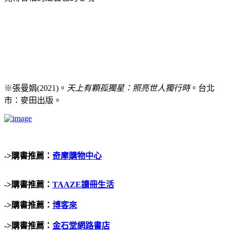
※張曼娟
(2021)
。
天上有顆孤獨星：照亮世人獨行時
。
台北
市：麥田出版。
->
購書推薦：
奇摩購物中心
->
購書推薦：
TAAZE
讀冊生活
->
購書推薦：
博客來
->
購書推薦：
金石堂網路書店