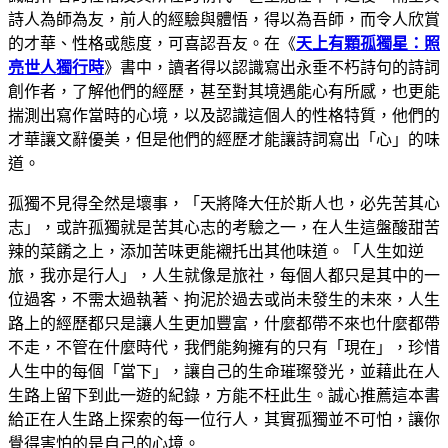
詩人為師為友，前人的經驗與體悟，得以為吾師，而令人欣賞
的才華、性格或態度，可喜認吾友。在《
天上有顆孤獨星：照
亮世人獨行時
》書中，讀者得以認識寫出永垂不朽詩句的詩詞
創作者，了解他們的經歷，甚至對其境遇能心有所感，也更能
揣測出寫作當時的心境，以及認識這個人的性格特質，他們的
才華讓文辭優美，但是他們的經歷才能讓詩詞寫出「心」的味
道。
孤獨不見得全然是壞事，「天將降大任於斯人也，必先苦其心
志」，或許孤獨就是苦其心志的考驗之一，在人生這盤酸甜苦
辣的菜餚之上，添加苦味更能襯托出其他味道。「人生如逆
旅，我亦是行人」，人生就像是旅社，每個人都只是其中的一
位過客，不需太過執著、拘泥於過去或尚未發生的未來，人生
路上的經歷都只是讓人生更加豐富，什麼都帶不來也什麼都帶
不走，不管在什麼時代，我們能夠擁有的只有「現在」，珍惜
人生中的每個「當下」，讓自己的生命璀璨發光，並藉此在人
生路上留下到此一遊的紀錄，方能不枉此生。誠心推薦這本書
給正在人生路上探索的每一位行人，其實孤獨並不可怕，讓你
覺得害怕的是自己的心境。