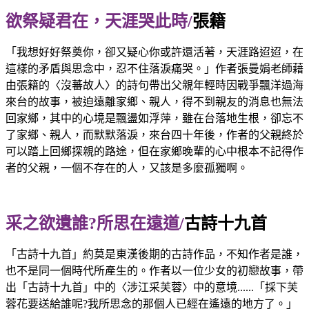
欲祭疑君在，天涯哭此時/
張籍
「我想好好祭奠你，卻又疑心你或許還活著，天涯路迢迢，在
這樣的矛盾與思念中，忍不住落淚痛哭。」作者張曼娟老師藉
由張籍的〈沒蕃故人〉的詩句帶出父親年輕時因戰爭飄洋過海
來台的故事，被迫遠離家鄉、親人，得不到親友的消息也無法
回家鄉，其中的心境是飄盪如浮萍，雖在台落地生根，卻忘不
了家鄉、親人，而默默落淚，來台四十年後，作者的父親終於
可以踏上回鄉探親的路途，但在家鄉晚輩的心中根本不記得作
者的父親，一個不存在的人，又該是多麼孤獨啊。
采之欲遺誰?所思在遠道/
古詩十九首
「古詩十九首」約莫是東漢後期的古詩作品，不知作者是誰，
也不是同一個時代所產生的。作者以一位少女的初戀故事，帶
出「古詩十九首」中的〈涉江采芙蓉〉中的意境......「採下芙
蓉花要送給誰呢?我所思念的那個人已經在遙遠的地方了。」