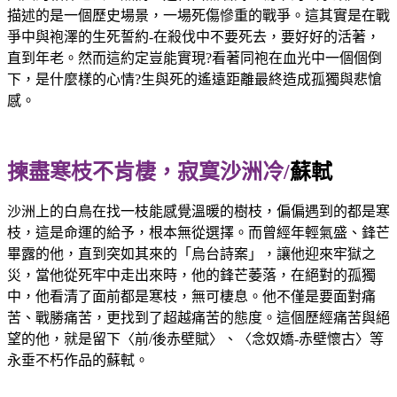
描述的是一個歷史場景，一場死傷慘重的戰爭。這其實是在戰
爭中與袍澤的生死誓約-在殺伐中不要死去，要好好的活著，
直到年老。然而這約定豈能實現?看著同袍在血光中一個個倒
下，是什麼樣的心情?生與死的遙遠距離最終造成孤獨與悲愴
感。
揀盡寒枝不肯棲，寂寞沙洲冷/
蘇軾
沙洲上的白鳥在找一枝能感覺溫暖的樹枝，偏偏遇到的都是寒
枝，這是命運的給予，根本無從選擇。而曾經年輕氣盛、鋒芒
畢露的他，直到突如其來的「烏台詩案」，讓他迎來牢獄之
災，當他從死牢中走出來時，他的鋒芒萎落，在絕對的孤獨
中，他看清了面前都是寒枝，無可棲息。他不僅是要面對痛
苦、戰勝痛苦，更找到了超越痛苦的態度。這個歷經痛苦與絕
望的他，就是留下〈前/後赤壁賦〉、〈念奴嬌-赤壁懷古〉等
永垂不朽作品的蘇軾。