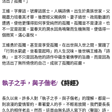
活出了孤獨。」
王維，字摩詰，號摩詰居士，人稱詩佛。出生於貴族世家，父
親盡力培養其才華，後歷經父親病倒、妻子過世、政局動盪的
遭遇，使他更懂得如何享受純然的孤獨。孤獨並不是淒涼，也
不一定是寂寞，當春天的澗水因鳥鳴聲而生機無限，便值得一
個微笑，滿心喜悅。
王維勇於孤獨，甚至是享受孤獨，在出世與入世之間，實踐了
「行到水窮處，坐看雲起時」的人生況味。後世稱王維為「詩
佛」，並不只是因為他的詩作中蘊含著佛學的旨趣，而是因為
他活出了無所倚傍的自己，成就了孤獨的莊嚴。
執子之手，與子偕老/
《詩經》
長久以來，許多人對「執子之手，與子偕老」的理解，都是一
則浪漫的愛情誓約，牽著愛人的手，不輕易放開，我們要長長
久久的相伴老去。然而，這首由無名詩人寫下的〈擊鼓〉詩，