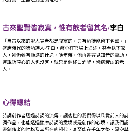
古來聖賢皆寂寞，惟有飲者留其名/
李白
「自古以來的聖人賢者都是寂寞的，只有酒徒能留下名聲。」
盛唐時代的嗜酒詩人-李白，癡心在官場上追逐，甚至捨下家
人，卻仍難有順遂的仕途，晚年時，他再難尋覓知音的贊助，
連說話談心的人也沒有，就只是個終日酒醉，殘病衰弱的老
人。
心得總結
詩詞創作者透過詩詞的流傳，讓後世的我們得以欣賞前人的詩
詞作品，也能透過揣摩詩詞的意境或是創作的心境，讓我們認
識創作者的性格及其所在的朝代，甚至能在千年之後，隔空與