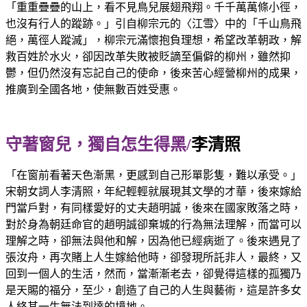
「重重疊疊的山上，看不見鳥兒展翅飛翔。千千萬萬條小徑，
也沒有行人的蹤跡。」引自柳宗元的〈江雪〉中的「千山鳥飛
絕，萬徑人蹤滅」，柳宗元滿懷抱負理想，希望改革朝政，解
救百姓於水火，卻因改革失敗被貶謫至偏僻的柳州，雖然抑
鬱，但仍然沒有忘記自己的使命，後來苦心經營柳州的成果，
推廣到全國各地，使無數百姓受惠。
守著窗兒，獨自怎生得黑/
李清照
「在窗前看著天色漸黑，更感到自己形單影隻，難以承受。」
宋朝女詞人李清照，年紀輕輕就展現其文學的才華，後來嫁給
門當戶對，有同樣愛好的丈夫趙明誠，後來在國家敗落之時，
對於身為朝廷命官的趙明誠卻棄城的行為無法理解，而當可以
理解之時，卻無法與他和解，因為他已經病逝了。後來遇見了
張汝舟，再次賭上人生嫁給他時，卻發現所託非人，最終，又
回到一個人的生活，然而，當漸漸老去，卻覺得這樣的孤獨乃
是天賜的福分，至少，創造了自己的人生與藝術，這是許多女
人終其一生無法到達的境地。