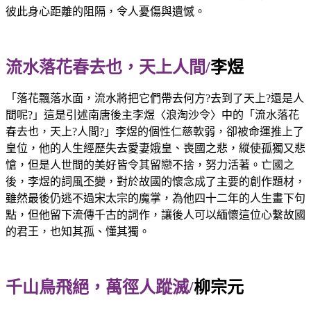
彼此身心距離的阻隔，令人憂傷與遺憾。
流水落花春去也，天上人間/
李煜
「落花飄落水面，流水將把它們帶去何方?去到了天上?還是人
間呢?」這是引述南唐後主李煜〈浪淘沙令〉中的「流水落花
春去也，天上?人間?」李煜的個性仁慈軟弱，卻被命運推上了
皇位，他的人生經歷失去愛妻娥皇、喪國之悲，縱使孤獨又悲
愴，但是人世間的美好皆令其留戀不捨，努力活著。亡國之
後，李煜的詞風丕變，對於故國的懷念成了主要的創作題材，
雖然最後仍逃不過宋太宗的魔掌，為他四十二年的人生畫下句
點，但他留下流傳千古的詞作，讓後人可以緬懷這位心繫故國
的君王，也知其孤、懂其獨。
千山鳥飛絕，萬徑人蹤滅/
柳宗元