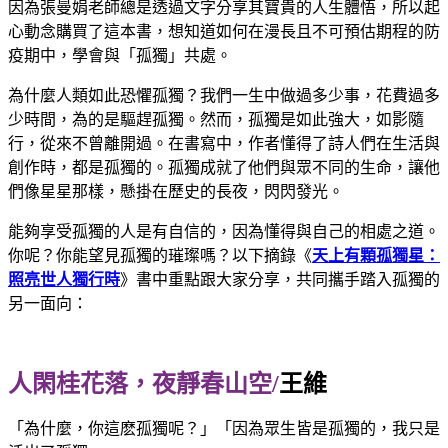
因為張曼娟老師總是透過文字分享其寶貴的人生體悟，所以起
心動念購買了這本書，想知道如何在漫長且不可預估期程的防
疫期中，學會與「孤獨」共處。
為什麼人類如此恐懼孤獨？我們一生中做過多少事，花費過多
少時間，為的是驅趕孤獨。然而，孤獨是如此強大，如影隨
行，從來不曾離開過。在書寫中，作者懂得了詩人們在生活與
創作時，都是孤獨的。孤獨成就了他們與眾不同的生命，讓他
們像星星那樣，懸掛在歷史的長夜，閃閃發光。
能夠享受孤獨的人是有自信的，因為懂得與自己的相處之道。
你呢？你能望見孤獨的璀璨嗎？以下摘錄《
天上有顆孤獨星：
照亮世人獨行時
》書中重點跟大家分享，共同攜手踏入孤獨的
另一面向：
人閑桂花落，夜靜春山空/
王維
「為什麼，你這麽孤獨呢？」「因為眾生皆是孤獨的，我只是