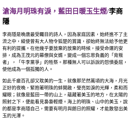
滄海月明珠有淚，藍田日暖玉生煙/
李商
隱
李商隱是晚唐最受矚目的詩人，因為家庭因素，始終進不了主
流之中，縱使曾有大人物令狐楚的賞識，卻始終無法給予他更
有利的提攜。在他幾乎要放棄的放棄的時候，接受命運的安
排，成為王茂元的幕僚與女婿，變成一個忘恩負義的「背叛
者」，「牛李黨爭」的牲祭。那種無人可以訴說的怨憤委屈，
使他成為一個孤獨的人。
如此千瘡百孔卻又耽美的一生，就像那茫然萬頃的大海，月光
正好的夜晚，緊抱著明珠的蚌開啟，瑩亮如淚的光輝，柔和而
耀眼；就像是藍田一帶的山上，蘊藏著美玉的地方，在太陽的
照射之下，便能看見裊裊輕煙。海上的明珠、山中的美玉，說
的都是李商隱自己，需要有明月與朗日的照耀，才能散發出美
玉的光澤。