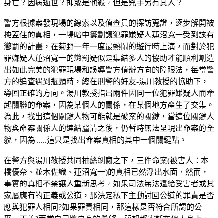
身亡？因病逝世？抑或是他殺，但是兇手另有其人？
警方根據案發現場的線索以及偵查員的探訪蒐證，逐步解開被
掩蓋住的真相，一場暗中籌劃讓犯罪嫌疑人蓮沼寬一受到該有
懲罰的計畫，在菊野一年一度最熱鬧的遊行時上演，而對於犯
罪嫌疑人蓮沼寬一的懲罰疑似是集結多人的協助才能順利創造
出如此完美的犯罪現場和誤導警方偵辦方向的障眼法，每當警
方的追查遇到瓶頸時，總在刑警的好友-湯川教授的協助下，
導回正確的方向。湯川教授指出兩件因同一位犯罪嫌疑人而牽
起關聯的命案，因為某個人的關係，在某個地方產生了交集。
為此，找出這個關鍵人物可能就是破案的關鍵，當這位關鍵人
物與命案關係人的連結釐清之後，仍暫時無法呈現出命案的全
貌，因為......這只是找出命案真相的其中一個關鍵點。
在警方與湯川教授共同抽絲剝繭之下，三件命案(被害人：本
橋優奈、並木
佐織
、蓮沼寬一)的真相已然浮出水面，然而，
事實的真相不禁讓人重新思考，如果司法無法還給受害者或其
家屬應有的正義或公道，那決定私下主動討回公道的罪責是否
應與犯罪人相同?如果罪責相同，那這樣是否符合所謂的公