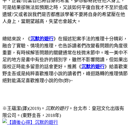
平、正義?而當自己將自身的希望、夢想都寄託在他人身上，
可是結果卻無法如預期之時，又該如何平復自我才不至於造成
遺憾?又或者說我們是否都應該學著不要將自身的希望壓在他
人身上，當期望越高，失望也會越大。
總結來說，《
沉默的遊行
》在描述犯案手法的推理十分精彩，
融合了實驗、情境的推理，也告訴讀者們改變看問題的角度很
重要，有時候解答問題的關鍵通常在枝微末節中。唯一美中不
足的地方是書中有些許的錯別字，雖然不影響閱讀，但如果出
版校正時能多留意的話會更好。推薦《
沉默的遊行
》給喜歡東
野圭吾或是純粹喜歡推理小說的讀者們，峰迴路轉的推理情節
絕對能滿足喜歡推理小說的你(妳)~
※王蘊潔(譯)(2019)。
沉默的遊行
。台北市：皇冠文化出版有
限公司。(東野圭吾，2018年)