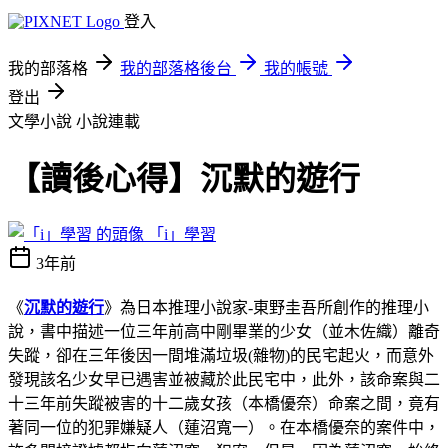
登入
我的部落格
我的部落格後台
我的帳號
登出
文學小說
小說連載
【讀後心得】沉默的遊行
「i」學習
3年前
《
沉默的遊行
》為日本推理小說家-東野圭吾所創作的推理小
說，書中描述一位三年前高中剛畢業的少女（並木佐織）離奇
失蹤，卻在三年後因一間堆滿垃圾(雜物)的民宅起火，而意外
發現該名少女早已遇害並被藏於此民宅中，此外，該命案與二
十三年前失蹤被害的十二歲女孩（本橋優奈）命案之間，竟有
著同一位的犯罪嫌疑人（蓮沼寬一）。在本橋優奈的案件中，