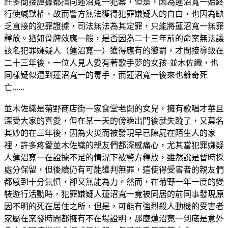
許多間接證據都指向蓮沼寬一犯案，但是，因為蓮沼寬一始終
行使緘默權，故而警方無法獲得犯罪嫌疑人的自白，也因為缺
乏直接的犯罪證據，司法無法為其定罪，只能將蓮沼寬一無罪
釋放。猶如骨牌效應一般，是否因為二十三年前的命案無法讓
該名犯罪嫌疑人（蓮沼寬一）獲得應有的懲罰，才間接導致在
二十三年後，一位人見人愛有著歌手夢的女孩-並木佐織，也
同樣疑似遭到蓮沼寬一的毒手，而蓮沼寬一後來也離奇死
亡......
並木
佐織
是菊野商店街一家食堂老闆的女兒，擁有歌唱才華且
深受大家的喜愛，但在某一天的傍晚出門後就失蹤了，又莫名
其妙的在三年後，因為火災而被發現早已陳屍在陌生人的家
裡，許多疼愛並木
佐織
的親友們都深感痛心，尤其當犯罪嫌疑
人蓮沼寬一在證據不足的情況下被警方釋放，雖然說是暫時採
處分保留，但後續仍有可能獲判無罪，這使得受害者的親友們
都感到十分氣憤，卻又無能為力。然而，在菊野一年一度的變
裝遊行活動時，犯罪嫌疑人蓮沼寬一竟被同居的前同事發現原
因不明的死在居住之所，但是，可能有強烈殺人動機的受害者
家屬在案發時間都擁有不在場證明，那麼蓮沼寬一到底是意外