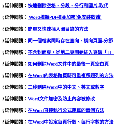
§延伸閱讀：
快速刪除空格、分段、分行和圖片
-
取代
§延伸閱讀：
檔轉
檔並加密
免安裝軟體
Word
PDF
(
)
§延伸閱讀：
簡單又快速插入圖目錄的方法
§延伸閱讀：
同一個檔案同時存在直向、橫向頁面
-
分節
§延伸閱讀：
不含封面頁，從第二頁開始插入頁碼「
1
」
§延伸閱讀：
如何刪除Word文件中的最後一頁空白頁
§延伸閱讀：
在Word的表格跨頁時可重複標題列的方法
§延伸閱讀：
三秒刪除Word中的中文、英文或數字
§延伸閱讀：
Word文件加密及防止內容被修改
§延伸閱讀：
在
Word
直接執行公式運算的兩個方法
§延伸閱讀：
在Word中設定每頁行數、每行字數的方法