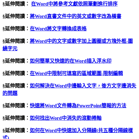
§延伸閱讀：
在Word中將參考文獻依照筆劃進行排序
§延伸閱讀：
將
Word
直書文件中的英文或數字改為橫書
§延伸閱讀：
在Word將文字轉換成表格
§延伸閱讀：
將Word中的文字或數字加上圓圈或方塊外框-圍
繞字元
§延伸閱讀：
如何簡單又快速的在Word插入浮水印
§延伸閱讀：
在Word中限制可填寫的區域範圍-限制編輯
§延伸閱讀：
如何解決在Word中邊輸入文字，後方文字邊消失
的問題
§延伸閱讀：
快速將Word文件轉為PowerPoint簡報的方法
§延伸閱讀：
如何找出Word中消失的滾動捲軸
§延伸閱讀：
如何在Word中快速加入分隔線(共五種分隔線樣
式)