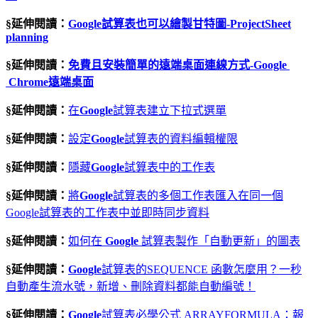
§延伸閱讀：
Google
試算表也可以繪製甘特圖
-ProjectSheet
planning
§延伸閱讀：
免費且安裝簡單的遠端桌面連線方式-Google
Chrome
遠端桌面
§延伸閱讀：
在
Google
試算表建立下拉式選單
§延伸閱讀：
設定
Google
試算表的資料編輯權限
§延伸閱讀：
隱藏
Google
試算表中的工作表
§延伸閱讀：
將
Google
試算表的多個工作表匯入在同一個
Google試算表的工作表中並即時同步資料
§延伸閱讀：
如何在
Google
試算表製作「自動更新」的圖表
§延伸閱讀：
Google
試算表的SEQUENCE 函數怎麼用？一秒
自動產生流水號，新增、刪除資料都能自動編號！
§延伸閱讀：
Google
試算表必學公式 ARRAYFORMULA：報