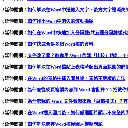
§延伸閱讀：
如何解決在Word中邊輸入文字，後方文字邊消失
§延伸閱讀：
如何找出Word中消失的滾動捲軸
§延伸閱讀：
如何在Word中快速加入分隔線(共五種分隔線樣式
§延伸閱讀：
如何快速合併多個Word檔的資料
§延伸閱讀：
文件改了哪？教你用 Word 內建「比較」功能，
§延伸閱讀：
如何解決在Word檔貼上表格時超出頁面範圍的問
§延伸閱讀：
在Word的表格中插入圖片後，表格不跑版的方法
§延伸閱讀：
為什麼從網頁複製內容到 Word 會亂掉？3 招教
§延伸閱讀：
為什麼我的 Word 文件看起來像「草稿模式」？
§延伸閱讀：
在Word插入圖片後，如何處理圖片顯示不完全的
§延伸閱讀：
如何解決儲存Word檔後圖片模糊問題