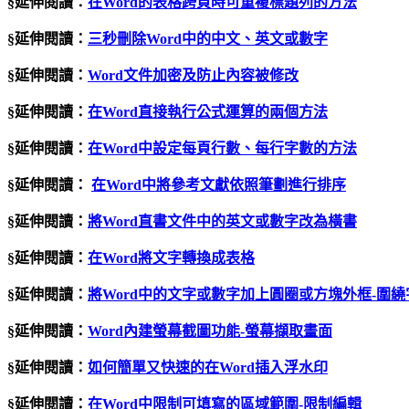
§延伸閱讀：
在Word的表格跨頁時可重複標題列的方法
§延伸閱讀：
三秒刪除Word中的中文、英文或數字
§延伸閱讀：
Word文件加密及防止內容被修改
§延伸閱讀：
在
Word
直接執行公式運算的兩個方法
§延伸閱讀：
在Word中設定每頁行數、每行字數的方法
§延伸閱讀：
在Word中將參考文獻依照筆劃進行排序
§延伸閱讀：
將
Word
直書文件中的英文或數字改為橫書
§延伸閱讀：
在Word將文字轉換成表格
§延伸閱讀：
將Word中的文字或數字加上圓圈或方塊外框-圍繞
§延伸閱讀：
Word內建螢幕截圖功能-螢幕擷取畫面
§延伸閱讀：
如何簡單又快速的在Word插入浮水印
§延伸閱讀：
在Word中限制可填寫的區域範圍-限制編輯