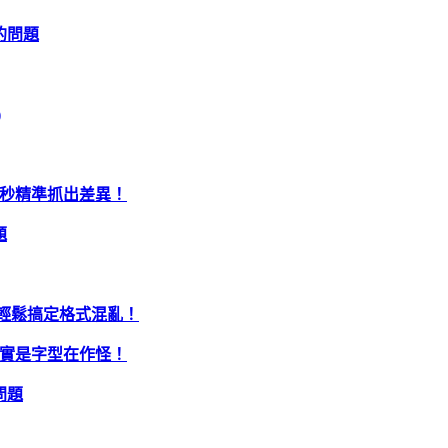
的問題
)
10秒精準抓出差異！
題
你輕鬆搞定格式混亂！
其實是字型在作怪！
問題