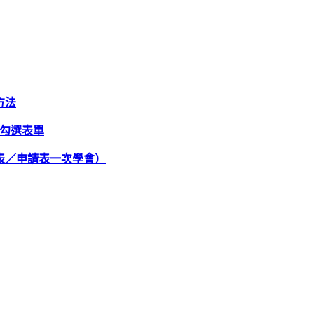
方法
作勾選表單
表／申請表一次學會）