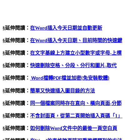
§延伸閱讀：
在
Word
插入今天日期並自動更新
§延伸閱讀：
在Word插入今天日期、目前時間的快速鍵
§延伸閱讀：
在文字基線上方建立小型數字或字母
-
上標
§延伸閱讀：
快速刪除空格、分段、分行和圖片
-
取代
§延伸閱讀：
檔轉
檔並加密
免安裝軟體
Word
PDF
(
)
§延伸閱讀：
簡單又快速插入圖目錄的方法
§延伸閱讀：
同一個檔案同時存在直向、橫向頁面
-
分節
§延伸閱讀：
不含封面頁，從第二頁開始插入頁碼「
1
」
§延伸閱讀：
如何刪除Word文件中的最後一頁空白頁