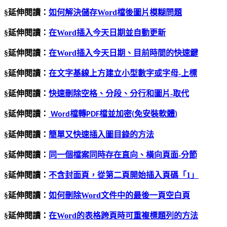
§延伸閱讀：
如何解決儲存Word檔後圖片模糊問題
§延伸閱讀：
在
Word
插入今天日期並自動更新
§延伸閱讀：
在Word插入今天日期、目前時間的快速鍵
§延伸閱讀：
在文字基線上方建立小型數字或字母
-
上標
§延伸閱讀：
快速刪除空格、分段、分行和圖片
-
取代
§延伸閱讀：
檔轉
檔並加密
免安裝軟體
Word
PDF
(
)
§延伸閱讀：
簡單又快速插入圖目錄的方法
§延伸閱讀：
同一個檔案同時存在直向、橫向頁面
-
分節
§延伸閱讀：
不含封面頁，從第二頁開始插入頁碼「
1
」
§延伸閱讀：
如何刪除Word文件中的最後一頁空白頁
§延伸閱讀：
在Word的表格跨頁時可重複標題列的方法