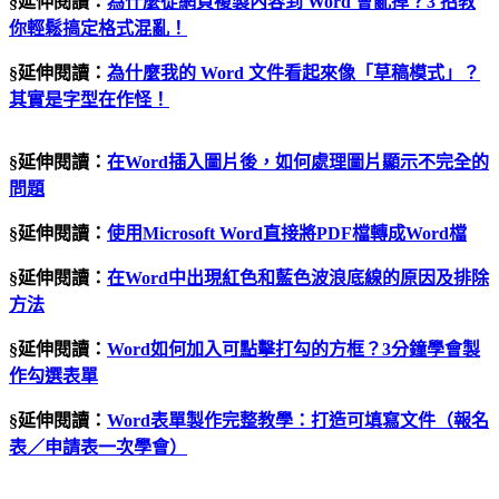
§延伸閱讀：
為什麼從網頁複製內容到 Word 會亂掉？3 招教
你輕鬆搞定格式混亂！
§延伸閱讀：
為什麼我的 Word 文件看起來像「草稿模式」？
其實是字型在作怪！
§延伸閱讀：
在Word插入圖片後，如何處理圖片顯示不完全的
問題
§延伸閱讀：
使用Microsoft Word直接將PDF檔轉成Word檔
§延伸閱讀：
在Word中出現紅色和藍色波浪底線的原因及排除
方法
§延伸閱讀：
Word如何加入可點擊打勾的方框？3分鐘學會製
作勾選表單
§延伸閱讀：
Word表單製作完整教學：打造可填寫文件（報名
表／申請表一次學會）