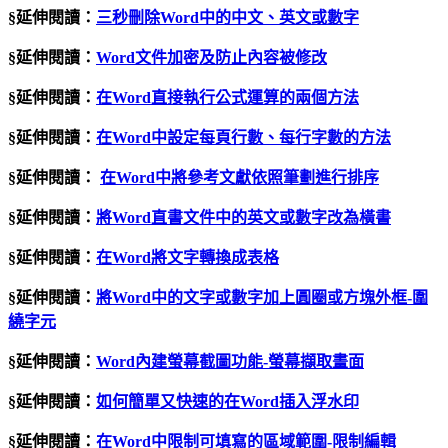
§延伸閱讀：
三秒刪除Word中的中文、英文或數字
§延伸閱讀：
Word文件加密及防止內容被修改
§延伸閱讀：
在
Word
直接執行公式運算的兩個方法
§延伸閱讀：
在Word中設定每頁行數、每行字數的方法
§延伸閱讀：
在Word中將參考文獻依照筆劃進行排序
§延伸閱讀：
將
Word
直書文件中的英文或數字改為橫書
§延伸閱讀：
在Word將文字轉換成表格
§延伸閱讀：
將Word中的文字或數字加上圓圈或方塊外框-圍
繞字元
§延伸閱讀：
Word內建螢幕截圖功能-螢幕擷取畫面
§延伸閱讀：
如何簡單又快速的在Word插入浮水印
§延伸閱讀：
在Word中限制可填寫的區域範圍-限制編輯