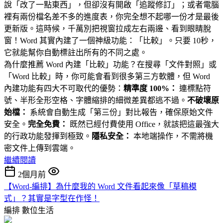
說「改了一點東西」，但卻沒有開啟「追蹤修訂」；或者電腦
裡有兩份檔名差不多的進度表，你完全想不起哪一份才是最後
更新版。這時候，千萬別把視窗拉成左右兩邊、看到眼睛脫
窗！Word 其實內建了一個神級功能：「比較」。只要 10秒，
它就能幫你自動標註出所有的不同之處。
為什麼推薦 Word 內建「比較」功能？在搜尋「文件對照」或
「Word 比較」時，你可能會看到很多第三方軟體，但 Word
內建功能有四大不可取代的優勢：
精準度 100%：
連標點符
號、半形全形空格、字體縮排的細微差異都逃不過。
不破壞原
始檔：
系統會自動生成「第三份」對比報告，確保原始文件
安全。
完全免費：
既然已經付費使用 Office，就該把這最強大
的行政功能發揮到極致。
隱私安全：
本地端操作，不需將機
密文件上傳到雲端。
繼續閱讀
2個月前
【Word-編排】為什麼我的 Word 文件看起來像「草稿模
式」？其實是字型在作怪！
編排
數位生活