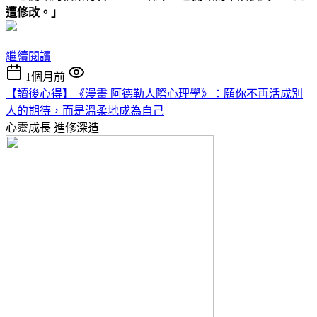
遭修改。」
繼續閱讀
1個月前
【讀後心得】《漫畫 阿德勒人際心理學》：願你不再活成別
人的期待，而是溫柔地成為自己
心靈成長
進修深造