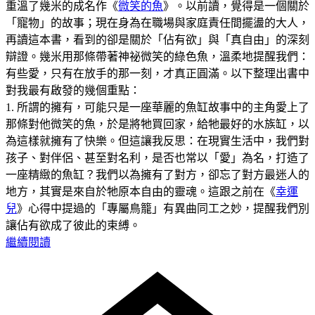
重溫了幾米的成名作《
微笑的魚
》。以前讀，覺得是一個關於
「寵物」的故事；現在身為在職場與家庭責任間擺盪的大人，
再讀這本書，看到的卻是關於「佔有欲」與「真自由」的深刻
辯證。幾米用那條帶著神祕微笑的綠色魚，溫柔地提醒我們：
有些愛，只有在放手的那一刻，才真正圓滿。以下整理出書中
對我最有啟發的幾個重點：
1. 所謂的擁有，可能只是一座華麗的魚缸故事中的主角愛上了
那條對他微笑的魚，於是將牠買回家，給牠最好的水族缸，以
為這樣就擁有了快樂。但這讓我反思：在現實生活中，我們對
孩子、對伴侶、甚至對名利，是否也常以「愛」為名，打造了
一座精緻的魚缸？我們以為擁有了對方，卻忘了對方最迷人的
地方，其實是來自於牠原本自由的靈魂。這跟之前在《
幸運
兒
》心得中提過的「專屬鳥籠」有異曲同工之妙，提醒我們別
讓佔有欲成了彼此的束縛。
繼續閱讀