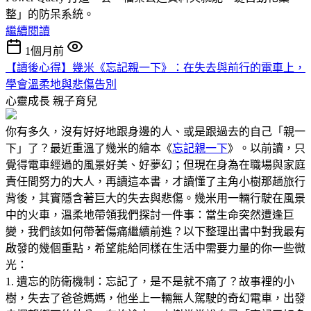
整」的防呆系統。
繼續閱讀
1個月前
【讀後心得】幾米《忘記親一下》：在失去與前行的電車上，
學會溫柔地與悲傷告別
心靈成長
親子育兒
你有多久，沒有好好地跟身邊的人、或是跟過去的自己「親一
下」了？最近重溫了幾米的繪本《
忘記親一下
》。以前讀，只
覺得電車經過的風景好美、好夢幻；但現在身為在職場與家庭
責任間努力的大人，再讀這本書，才讀懂了主角小樹那趟旅行
背後，其實隱含著巨大的失去與悲傷。幾米用一輛行駛在風景
中的火車，溫柔地帶領我們探討一件事：當生命突然遭逢巨
變，我們該如何帶著傷痛繼續前進？以下整理出書中對我最有
啟發的幾個重點，希望能給同樣在生活中需要力量的你一些微
光：
1. 遺忘的防衛機制：忘記了，是不是就不痛了？故事裡的小
樹，失去了爸爸媽媽，他坐上一輛無人駕駛的奇幻電車，出發