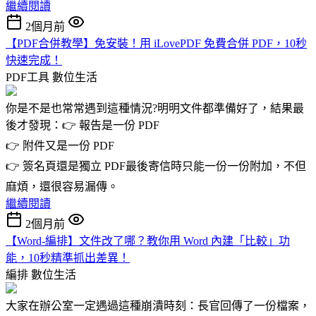
繼續閱讀
2個月前
【PDF合併教學】免安裝！用 iLovePDF 免費合併 PDF，10秒
快速完成！
PDF工具
數位生活
你是不是也常常遇到這種情況?明明文件都準備好了，結果最
後才發現：👉 報告是一份 PDF
👉 附件又是一份 PDF
👉 簽名頁還是獨立 PDF最後寄信時只能一份一份附加，不但
麻煩，還很容易漏傳。
繼續閱讀
2個月前
【Word-編排】文件改了哪？教你用 Word 內建「比較」功
能，10秒精準抓出差異！
編排
數位生活
大家在辦公室一定遇過這種崩潰時刻：長官回傳了一份檔案，