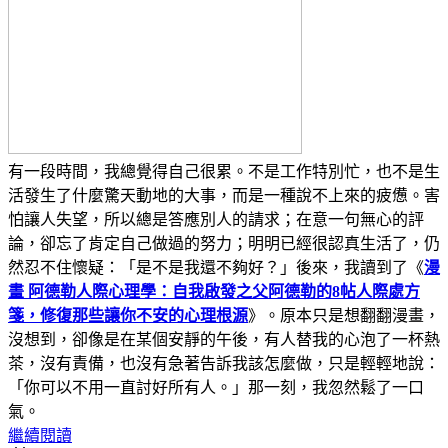
有一段時間，我總覺得自己很累。不是工作特別忙，也不是生
活發生了什麼驚天動地的大事，而是一種說不上來的疲憊。害
怕讓人失望，所以總是答應別人的請求；在意一句無心的評
論，卻忘了肯定自己做過的努力；明明已經很認真生活了，仍
然忍不住懷疑：「是不是我還不夠好？」後來，我讀到了《
漫
畫 阿德勒人際心理學：自我啟發之父阿德勒的8帖人際處方
箋，修復那些讓你不安的心理根源
》。原本只是想翻翻漫畫，
沒想到，卻像是在某個安靜的午後，有人替我的心泡了一杯熱
茶，沒有責備，也沒有急著告訴我該怎麼做，只是輕輕地說：
「你可以不用一直討好所有人。」那一刻，我忽然鬆了一口
氣。
繼續閱讀