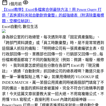
1個月前
【Excel教學】Excel多檔案合併最快方法！用 Power Query 打
造「丟進資料夾就自動對齊彙整」的超強總表（附清除重複標
題、空欄位秘訣）
Excel自動化
數位生活
身為辦公室的行政總管，每次遇到年度「固定資產盤點」、
「跨部門資料調查」或「員工時數彙整」時，是不是常常遇到
這個讓人抓狂的痛點：「明明總公司有一張資產編號主表，但
行政部回傳一份、業務部也回傳一份、行銷部又回傳一份...每
份檔案裡面都寫了不同的盤點現況（例如：微調、報廢、維修
中）。我到底要怎麼把這些分散在各部門 Excel 的『現況備
註』，通通『自動對齊』抓回總公司的總表裡啊？難道只能手
動一筆一筆複製貼上嗎？😭」如果用傳統的 VLOOKUP 或
INDEX/MATCH，萬一某個公用資產同時被兩個部門填寫了不
同的備註，後面的資料就會被蓋掉，完全不符合行政精準的要
求！今天這篇文章就要教大家一招大絕。不用寫複雜公式、不
用懂 VBA 寫程式，直接利用 Excel 內建的超級神器 ——
Power Query 打造一套「檔案丟進資料夾就能一鍵自動化彙