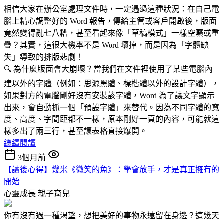
相信大家在辦公室處理文件時，一定遇過這種狀況：在自己電
腦上精心調整好的 Word 報告，傳給主管或客戶開啟後，版面
竟然變得亂七八糟，甚至看起來像「草稿模式」一樣空曠或重
疊？其實，這很大機率不是 Word 壞掉，而是因為「字體缺
失」導致的排版悲劇！
🔍 為什麼版面會大崩壞？當我們在文件裡使用了某些電腦內
建以外的字體（例如：思源黑體、標楷體以外的設計字體），
如果對方的電腦剛好沒有安裝該字體，Word 為了讓文字顯示
出來，會自動抓一個「預設字體」來替代。因為不同字體的寬
度、高度、字間距都不一樣，原本剛好一頁的內容，可能就這
樣多出了兩三行，甚至讓表格直接爆開。
繼續閱讀
3個月前
【讀後心得】幾米《微笑的魚》：學會放手，才是真正擁有的
開始
心靈成長
親子育兒
你有沒有過一種渴望，想把美好的事物永遠留在身邊？這幾天