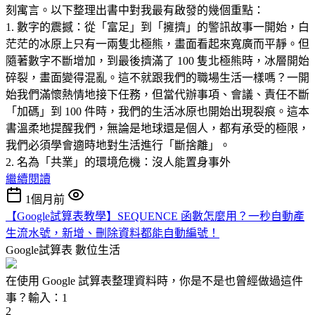
刻寓言。以下整理出書中對我最有啟發的幾個重點：
1. 數字的震撼：從「富足」到「擁擠」的警訊故事一開始，白
茫茫的冰原上只有一兩隻北極熊，畫面看起來寬廣而平靜。但
隨著數字不斷增加，到最後擠滿了 100 隻北極熊時，冰層開始
碎裂，畫面變得混亂。這不就跟我們的職場生活一樣嗎？一開
始我們滿懷熱情地接下任務，但當代辦事項、會議、責任不斷
「加碼」到 100 件時，我們的生活冰原也開始出現裂痕。這本
書溫柔地提醒我們，無論是地球還是個人，都有承受的極限，
我們必須學會適時地對生活進行「斷捨離」。
2. 名為「共業」的環境危機：沒人能置身事外
繼續閱讀
1個月前
【Google試算表教學】SEQUENCE 函數怎麼用？一秒自動產
生流水號，新增、刪除資料都能自動編號！
Google試算表
數位生活
在使用 Google 試算表整理資料時，你是不是也曾經做過這件
事？輸入：1
2