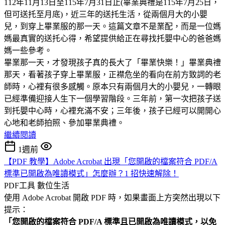
112年11月13日至115年7月31日止(畢業典禮是115年7月25日，
但可送托至月底)，近三年的送托生活，從兩個月大的小嬰
兒，到穿上畢業服的那一天。這篇文章不是業配，而是一位媽
媽最真實的送托心得，希望提供給正在尋找托嬰中心的爸爸媽
媽一些參考。
畢業那一天，才發現孩子真的長大了「畢業快樂！」畢業典禮
那天，看著孩子穿上畢業服，正襟危坐的看向在前方致詞的老
師時，心裡有很多感觸。原本只有兩個月大的小嬰兒，一轉眼
已經準備迎接人生下一個學習階段。三年前，第一次把孩子送
到托嬰中心時，心裡充滿不安；三年後，孩子已經可以開開心
心地和老師拍照、參加畢業典禮。
繼續閱讀
1週前
【PDF 教學】Adobe Acrobat 出現「您開啟的檔案符合 PDF/A
標準已開啟為唯讀模式」怎麼辦？1 招快速解除！
PDF工具
數位生活
使用 Adobe Acrobat 開啟 PDF 時，如果畫面上方突然出現以下
提示：
「您開啟的檔案符合 PDF/A 標準且已開啟為唯讀模式，以免