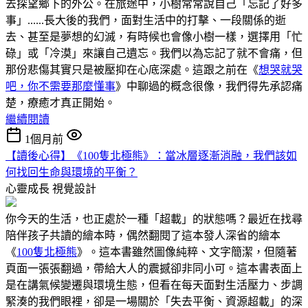
去探望鄉下的外公。在旅途中，小樹常常說自己「忘記了好多
事」......長大後的我們，面對生活中的打擊、一段關係的逝
去、甚至是夢想的幻滅，有時候也會像小樹一樣，選擇用「忙
碌」或「冷漠」來讓自己遺忘。我們以為忘記了就不會痛，但
那份悲傷其實只是被壓抑在心底深處。這跟之前在《
想哭就哭
吧，你不需要那麼懂事
》中聊過的概念很像，我們得先承認痛
楚，療癒才真正開始。
繼續閱讀
1個月前
【讀後心得】《100隻北極熊》：當冰層逐漸消融，我們該如
何找回生命與環境的平衡？
心靈成長
視覺設計
你今天的生活，也正處於一種「超載」的狀態嗎？最近在找尋
陪伴孩子共讀的繪本時，偶然翻閱了這本發人深省的繪本
《
100隻北極熊
》。這本書雖然圖像純粹、文字簡潔，但隨著
頁面一張張翻過，帶給大人的震撼卻非同小可。這本書表面上
是在講氣候變遷與環境生態，但看在每天面對生活壓力、步調
緊湊的我們眼裡，卻是一場關於「失去平衡、資源超載」的深