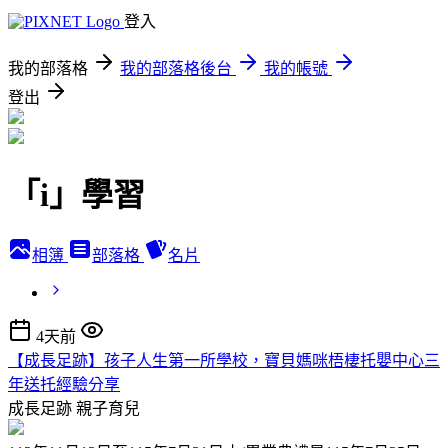
登入
我的部落格
我的部落格後台
我的帳號
登出
「i」學習
相簿
部落格
名片
4天前
【成長足跡】孩子人生第一所學校，寶貝媽咪梧棲托嬰中心三
年送托經驗分享
成長足跡
親子育兒