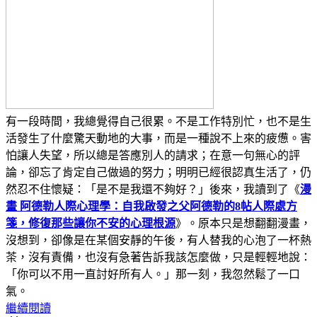
有一段時間，我總覺得自己很累。不是工作特別忙，也不是生
活發生了什麼驚天動地的大事，而是一種說不上來的疲憊。害
怕讓人失望，所以總是答應別人的請求；在意一句無心的評
論，卻忘了肯定自己做過的努力；明明已經很認真生活了，仍
然忍不住懷疑：「是不是我還不夠好？」後來，我讀到了《
漫
畫 阿德勒人際心理學：自我啟發之父阿德勒的8帖人際處方
箋，修復那些讓你不安的心理根源
》。原本只是想翻翻漫畫，
沒想到，卻像是在某個安靜的午後，有人替我的心泡了一杯熱
茶，沒有責備，也沒有急著告訴我該怎麼做，只是輕輕地說：
「你可以不用一直討好所有人。」那一刻，我忽然鬆了一口
氣。
繼續閱讀