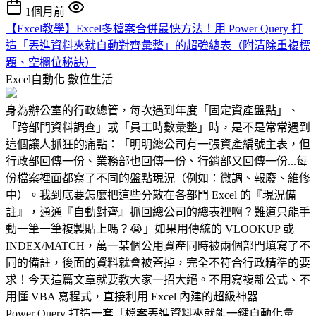
1個月前
【Excel教學】Excel多檔案合併最快方法！用 Power Query 打
造「丟進資料夾就自動對齊彙整」的超強總表（附清除重複標
題、空欄位秘訣）
Excel自動化
數位生活
身為辦公室的行政總管，每次遇到年度「固定資產盤點」、
「跨部門資料調查」或「員工時數彙整」時，是不是常常遇到
這個讓人抓狂的痛點：「明明總公司有一張資產編號主表，但
行政部回傳一份、業務部也回傳一份、行銷部又回傳一份...每
份檔案裡面都寫了不同的盤點現況（例如：微調、報廢、維修
中）。我到底要怎麼把這些分散在各部門 Excel 的『現況備
註』，通通『自動對齊』抓回總公司的總表裡啊？難道只能手
動一筆一筆複製貼上嗎？😭」如果用傳統的 VLOOKUP 或
INDEX/MATCH，萬一某個公用資產同時被兩個部門填寫了不
同的備註，後面的資料就會被蓋掉，完全不符合行政精準的要
求！今天這篇文章就要教大家一招大絕。不用寫複雜公式、不
用懂 VBA 寫程式，直接利用 Excel 內建的超級神器 ——
Power Query 打造一套「檔案丟進資料夾就能一鍵自動化彙