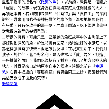
重溫了幾米的成名作《
微笑的魚
》。以前讀，覺得是一個關於
「寵物」的故事；現在身為在職場與家庭責任間擺盪的大人，
再讀這本書，看到的卻是關於「佔有欲」與「真自由」的深刻
辯證。幾米用那條帶著神祕微笑的綠色魚，溫柔地提醒我們：
有些愛，只有在放手的那一刻，才真正圓滿。以下整理出書中
對我最有啟發的幾個重點：
1. 所謂的擁有，可能只是一座華麗的魚缸故事中的主角愛上了
那條對他微笑的魚，於是將牠買回家，給牠最好的水族缸，以
為這樣就擁有了快樂。但這讓我反思：在現實生活中，我們對
孩子、對伴侶、甚至對名利，是否也常以「愛」為名，打造了
一座精緻的魚缸？我們以為擁有了對方，卻忘了對方最迷人的
地方，其實是來自於牠原本自由的靈魂。這跟之前在《
幸運
兒
》心得中提過的「專屬鳥籠」有異曲同工之妙，提醒我們別
讓佔有欲成了彼此的束縛。
繼續閱讀