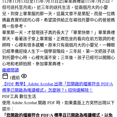
112年11月13日至115年7月31日止(畢業典禮是115年7月25日，
但可送托至月底)，近三年的送托生活，從兩個月大的小嬰
兒，到穿上畢業服的那一天。這篇文章不是業配，而是一位媽
媽最真實的送托心得，希望提供給正在尋找托嬰中心的爸爸媽
媽一些參考。
畢業那一天，才發現孩子真的長大了「畢業快樂！」畢業典禮
那天，看著孩子穿上畢業服，正襟危坐的看向在前方致詞的老
師時，心裡有很多感觸。原本只有兩個月大的小嬰兒，一轉眼
已經準備迎接人生下一個學習階段。三年前，第一次把孩子送
到托嬰中心時，心裡充滿不安；三年後，孩子已經可以開開心
心地和老師拍照、參加畢業典禮。
繼續閱讀
1週前
【PDF 教學】Adobe Acrobat 出現「您開啟的檔案符合 PDF/A
標準已開啟為唯讀模式」怎麼辦？1 招快速解除！
PDF工具
數位生活
使用 Adobe Acrobat 開啟 PDF 時，如果畫面上方突然出現以下
提示：
「您開啟的檔案符合 PDF/A 標準且已開啟為唯讀模式，以免