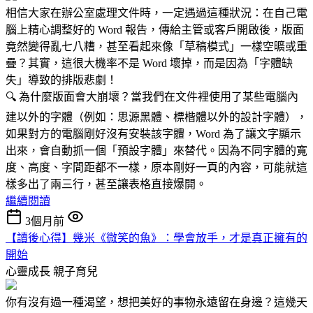
相信大家在辦公室處理文件時，一定遇過這種狀況：在自己電
腦上精心調整好的 Word 報告，傳給主管或客戶開啟後，版面
竟然變得亂七八糟，甚至看起來像「草稿模式」一樣空曠或重
疊？其實，這很大機率不是 Word 壞掉，而是因為「字體缺
失」導致的排版悲劇！
🔍 為什麼版面會大崩壞？當我們在文件裡使用了某些電腦內
建以外的字體（例如：思源黑體、標楷體以外的設計字體），
如果對方的電腦剛好沒有安裝該字體，Word 為了讓文字顯示
出來，會自動抓一個「預設字體」來替代。因為不同字體的寬
度、高度、字間距都不一樣，原本剛好一頁的內容，可能就這
樣多出了兩三行，甚至讓表格直接爆開。
繼續閱讀
3個月前
【讀後心得】幾米《微笑的魚》：學會放手，才是真正擁有的
開始
心靈成長
親子育兒
你有沒有過一種渴望，想把美好的事物永遠留在身邊？這幾天