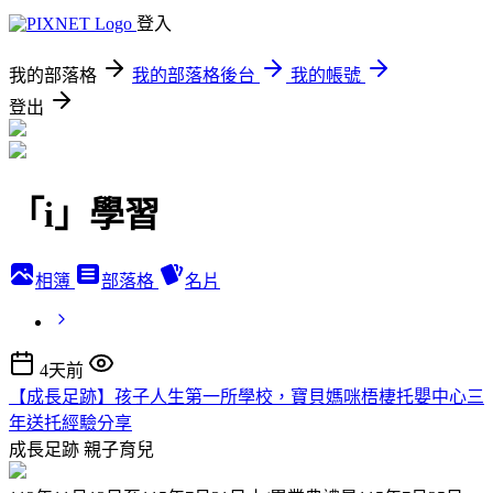
登入
我的部落格
我的部落格後台
我的帳號
登出
「i」學習
相簿
部落格
名片
4天前
【成長足跡】孩子人生第一所學校，寶貝媽咪梧棲托嬰中心三
年送托經驗分享
成長足跡
親子育兒