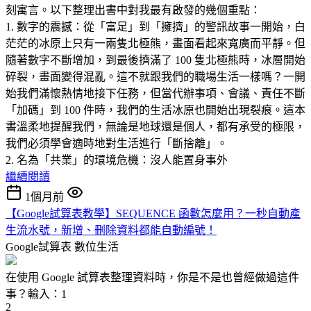
刻寓言。以下整理出書中對我最有啟發的幾個重點：
1. 數字的震撼：從「富足」到「擁擠」的警訊故事一開始，白
茫茫的冰原上只有一兩隻北極熊，畫面看起來寬廣而平靜。但
隨著數字不斷增加，到最後擠滿了 100 隻北極熊時，冰層開始
碎裂，畫面變得混亂。這不就跟我們的職場生活一樣嗎？一開
始我們滿懷熱情地接下任務，但當代辦事項、會議、責任不斷
「加碼」到 100 件時，我們的生活冰原也開始出現裂痕。這本
書溫柔地提醒我們，無論是地球還是個人，都有承受的極限，
我們必須學會適時地對生活進行「斷捨離」。
2. 名為「共業」的環境危機：沒人能置身事外
繼續閱讀
1個月前
【Google試算表教學】SEQUENCE 函數怎麼用？一秒自動產
生流水號，新增、刪除資料都能自動編號！
Google試算表
數位生活
在使用 Google 試算表整理資料時，你是不是也曾經做過這件
事？輸入：1
2