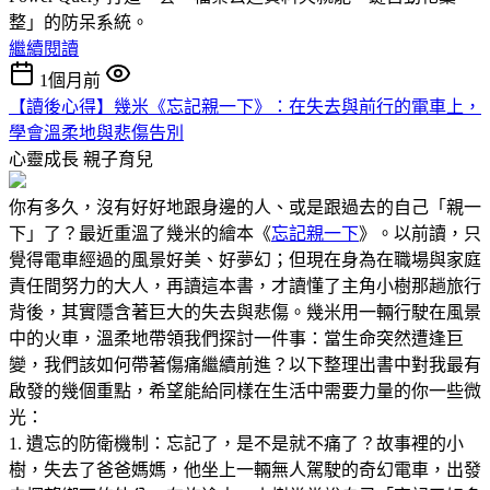
整」的防呆系統。
繼續閱讀
1個月前
【讀後心得】幾米《忘記親一下》：在失去與前行的電車上，
學會溫柔地與悲傷告別
心靈成長
親子育兒
你有多久，沒有好好地跟身邊的人、或是跟過去的自己「親一
下」了？最近重溫了幾米的繪本《
忘記親一下
》。以前讀，只
覺得電車經過的風景好美、好夢幻；但現在身為在職場與家庭
責任間努力的大人，再讀這本書，才讀懂了主角小樹那趟旅行
背後，其實隱含著巨大的失去與悲傷。幾米用一輛行駛在風景
中的火車，溫柔地帶領我們探討一件事：當生命突然遭逢巨
變，我們該如何帶著傷痛繼續前進？以下整理出書中對我最有
啟發的幾個重點，希望能給同樣在生活中需要力量的你一些微
光：
1. 遺忘的防衛機制：忘記了，是不是就不痛了？故事裡的小
樹，失去了爸爸媽媽，他坐上一輛無人駕駛的奇幻電車，出發