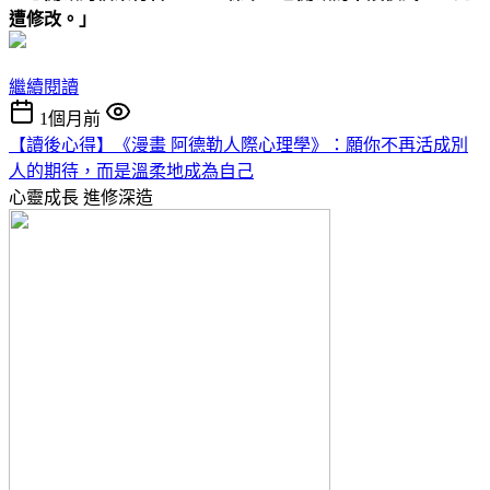
遭修改。」
繼續閱讀
1個月前
【讀後心得】《漫畫 阿德勒人際心理學》：願你不再活成別
人的期待，而是溫柔地成為自己
心靈成長
進修深造