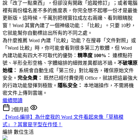
說「改了一點東西」，但卻沒有開啟「追蹤修訂」；或者電腦
裡有兩份檔名差不多的進度表，你完全想不起哪一份才是最後
更新版。這時候，千萬別把視窗拉成左右兩邊、看到眼睛脫
窗！Word 其實內建了一個神級功能：「比較」。只要 10秒，
它就能幫你自動標註出所有的不同之處。
為什麼推薦 Word 內建「比較」功能？在搜尋「文件對照」或
「Word 比較」時，你可能會看到很多第三方軟體，但 Word
內建功能有四大不可取代的優勢：
精準度 100%：
連標點符
號、半形全形空格、字體縮排的細微差異都逃不過。
不破壞原
始檔：
系統會自動生成「第三份」對比報告，確保原始文件
安全。
完全免費：
既然已經付費使用 Office，就該把這最強大
的行政功能發揮到極致。
隱私安全：
本地端操作，不需將機
密文件上傳到雲端。
繼續閱讀
2個月前
【Word-編排】為什麼我的 Word 文件看起來像「草稿模
式」？其實是字型在作怪！
編排
數位生活