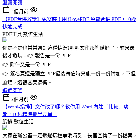
繼續閱讀
2個月前
【PDF合併教學】免安裝！用 iLovePDF 免費合併 PDF，10秒
快速完成！
PDF工具
數位生活
你是不是也常常遇到這種情況?明明文件都準備好了，結果最
後才發現：👉 報告是一份 PDF
👉 附件又是一份 PDF
👉 簽名頁還是獨立 PDF最後寄信時只能一份一份附加，不但
麻煩，還很容易漏傳。
繼續閱讀
2個月前
【Word-編排】文件改了哪？教你用 Word 內建「比較」功
能，10秒精準抓出差異！
編排
數位生活
大家在辦公室一定遇過這種崩潰時刻：長官回傳了一份檔案，