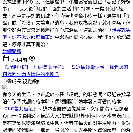
去探望鄉下的外公。在旅途中，小樹常常說自己「忘記了好多
事」......長大後的我們，面對生活中的打擊、一段關係的逝
去、甚至是夢想的幻滅，有時候也會像小樹一樣，選擇用「忙
碌」或「冷漠」來讓自己遺忘。我們以為忘記了就不會痛，但
那份悲傷其實只是被壓抑在心底深處。這跟之前在《
想哭就哭
吧，你不需要那麼懂事
》中聊過的概念很像，我們得先承認痛
楚，療癒才真正開始。
繼續閱讀
1個月前
【讀後心得】《100隻北極熊》：當冰層逐漸消融，我們該如
何找回生命與環境的平衡？
心靈成長
視覺設計
你今天的生活，也正處於一種「超載」的狀態嗎？最近在找尋
陪伴孩子共讀的繪本時，偶然翻閱了這本發人深省的繪本
《
100隻北極熊
》。這本書雖然圖像純粹、文字簡潔，但隨著
頁面一張張翻過，帶給大人的震撼卻非同小可。這本書表面上
是在講氣候變遷與環境生態，但看在每天面對生活壓力、步調
緊湊的我們眼裡，卻是一場關於「失去平衡、資源超載」的深