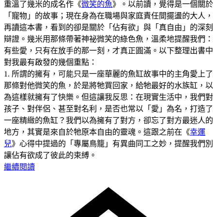
重溫了幾米的成名作《
微笑的魚
》。以前讀，覺得是一個關於
「寵物」的故事；現在身為在職場與家庭責任間擺盪的大人，
再讀這本書，看到的卻是關於「佔有欲」與「真自由」的深刻
辯證。幾米用那條帶著神祕微笑的綠色魚，溫柔地提醒我們：
有些愛，只有在放手的那一刻，才真正圓滿。以下整理出書中
對我最有啟發的幾個重點：
1. 所謂的擁有，可能只是一座華麗的魚缸故事中的主角愛上了
那條對他微笑的魚，於是將牠買回家，給牠最好的水族缸，以
為這樣就擁有了快樂。但這讓我反思：在現實生活中，我們對
孩子、對伴侶、甚至對名利，是否也常以「愛」為名，打造了
一座精緻的魚缸？我們以為擁有了對方，卻忘了對方最迷人的
地方，其實是來自於牠原本自由的靈魂。這跟之前在《
幸運
兒
》心得中提過的「專屬鳥籠」有異曲同工之妙，提醒我們別
讓佔有欲成了彼此的束縛。
繼續閱讀