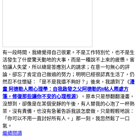
有一段時間，我總覺得自己很累。不是工作特別忙，也不是生
活發生了什麼驚天動地的大事，而是一種說不上來的疲憊。害
怕讓人失望，所以總是答應別人的請求；在意一句無心的評
論，卻忘了肯定自己做過的努力；明明已經很認真生活了，仍
然忍不住懷疑：「是不是我還不夠好？」後來，我讀到了《
漫
畫 阿德勒人際心理學：自我啟發之父阿德勒的8帖人際處方
箋，修復那些讓你不安的心理根源
》。原本只是想翻翻漫畫，
沒想到，卻像是在某個安靜的午後，有人替我的心泡了一杯熱
茶，沒有責備，也沒有急著告訴我該怎麼做，只是輕輕地說：
「你可以不用一直討好所有人。」那一刻，我忽然鬆了一口
氣。
繼續閱讀