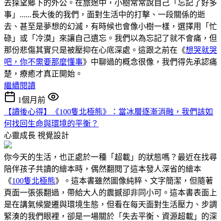
去探望鄉下的外公。在旅途中，小樹常常說自己「忘記了好多
事」......長大後的我們，面對生活中的打擊、一段關係的逝
去、甚至是夢想的幻滅，有時候也會像小樹一樣，選擇用「忙
碌」或「冷漠」來讓自己遺忘。我們以為忘記了就不會痛，但
那份悲傷其實只是被壓抑在心底深處。這跟之前在《
想哭就哭
吧，你不需要那麼懂事
》中聊過的概念很像，我們得先承認痛
楚，療癒才真正開始。
繼續閱讀
1個月前
【讀後心得】《100隻北極熊》：當冰層逐漸消融，我們該如
何找回生命與環境的平衡？
心靈成長
視覺設計
你今天的生活，也正處於一種「超載」的狀態嗎？最近在找尋
陪伴孩子共讀的繪本時，偶然翻閱了這本發人深省的繪本
《
100隻北極熊
》。這本書雖然圖像純粹、文字簡潔，但隨著
頁面一張張翻過，帶給大人的震撼卻非同小可。這本書表面上
是在講氣候變遷與環境生態，但看在每天面對生活壓力、步調
緊湊的我們眼裡，卻是一場關於「失去平衡、資源超載」的深