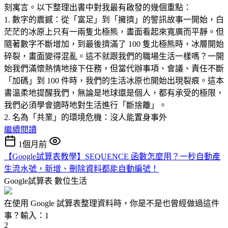
刻寓言。以下整理出書中對我最有啟發的幾個重點：
1. 數字的震撼：從「富足」到「擁擠」的警訊故事一開始，白
茫茫的冰原上只有一兩隻北極熊，畫面看起來寬廣而平靜。但
隨著數字不斷增加，到最後擠滿了 100 隻北極熊時，冰層開始
碎裂，畫面變得混亂。這不就跟我們的職場生活一樣嗎？一開
始我們滿懷熱情地接下任務，但當代辦事項、會議、責任不斷
「加碼」到 100 件時，我們的生活冰原也開始出現裂痕。這本
書溫柔地提醒我們，無論是地球還是個人，都有承受的極限，
我們必須學會適時地對生活進行「斷捨離」。
2. 名為「共業」的環境危機：沒人能置身事外
繼續閱讀
1個月前
【Google試算表教學】SEQUENCE 函數怎麼用？一秒自動產
生流水號，新增、刪除資料都能自動編號！
Google試算表
數位生活
在使用 Google 試算表整理資料時，你是不是也曾經做過這件
事？輸入：1
2