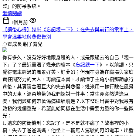
整」的防呆系統。
繼續閱讀
1個月前
【讀後心得】幾米《忘記親一下》：在失去與前行的電車上，
學會溫柔地與悲傷告別
心靈成長
親子育兒
你有多久，沒有好好地跟身邊的人、或是跟過去的自己「親一
下」了？最近重溫了幾米的繪本《
忘記親一下
》。以前讀，只
覺得電車經過的風景好美、好夢幻；但現在身為在職場與家庭
責任間努力的大人，再讀這本書，才讀懂了主角小樹那趟旅行
背後，其實隱含著巨大的失去與悲傷。幾米用一輛行駛在風景
中的火車，溫柔地帶領我們探討一件事：當生命突然遭逢巨
變，我們該如何帶著傷痛繼續前進？以下整理出書中對我最有
啟發的幾個重點，希望能給同樣在生活中需要力量的你一些微
光：
1. 遺忘的防衛機制：忘記了，是不是就不痛了？故事裡的小
樹，失去了爸爸媽媽，他坐上一輛無人駕駛的奇幻電車，出發