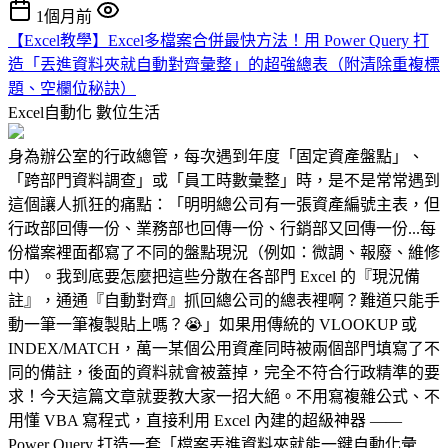
1個月前
【Excel教學】Excel多檔案合併最快方法！用 Power Query 打
造「丟進資料夾就自動對齊彙整」的超強總表（附清除重複標
題、空欄位秘訣）
Excel自動化
數位生活
身為辦公室的行政總管，每次遇到年度「固定資產盤點」、
「跨部門資料調查」或「員工時數彙整」時，是不是常常遇到
這個讓人抓狂的痛點：「明明總公司有一張資產編號主表，但
行政部回傳一份、業務部也回傳一份、行銷部又回傳一份...每
份檔案裡面都寫了不同的盤點現況（例如：微調、報廢、維修
中）。我到底要怎麼把這些分散在各部門 Excel 的『現況備
註』，通通『自動對齊』抓回總公司的總表裡啊？難道只能手
動一筆一筆複製貼上嗎？😭」如果用傳統的 VLOOKUP 或
INDEX/MATCH，萬一某個公用資產同時被兩個部門填寫了不
同的備註，後面的資料就會被蓋掉，完全不符合行政精準的要
求！今天這篇文章就要教大家一招大絕。不用寫複雜公式、不
用懂 VBA 寫程式，直接利用 Excel 內建的超級神器 ——
Power Query 打造一套「檔案丟進資料夾就能一鍵自動化彙