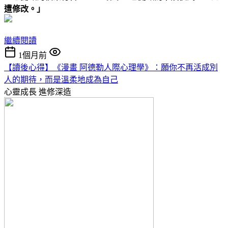
遭修改。」
繼續閱讀
1個月前
【讀後心得】《漫畫 阿德勒人際心理學》：願你不再活成別
人的期待，而是溫柔地成為自己
心靈成長
進修深造