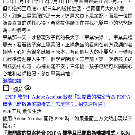
112年11月13日至115年7月31日止(畢業典禮是115年7月25日，
但可送托至月底)，近三年的送托生活，從兩個月大的小嬰
兒，到穿上畢業服的那一天。這篇文章不是業配，而是一位媽
媽最真實的送托心得，希望提供給正在尋找托嬰中心的爸爸媽
媽一些參考。
畢業那一天，才發現孩子真的長大了「畢業快樂！」畢業典禮
那天，看著孩子穿上畢業服，正襟危坐的看向在前方致詞的老
師時，心裡有很多感觸。原本只有兩個月大的小嬰兒，一轉眼
已經準備迎接人生下一個學習階段。三年前，第一次把孩子送
到托嬰中心時，心裡充滿不安；三年後，孩子已經可以開開心
心地和老師拍照、參加畢業典禮。
繼續閱讀
1週前
【PDF 教學】Adobe Acrobat 出現「您開啟的檔案符合 PDF/A
標準已開啟為唯讀模式」怎麼辦？1 招快速解除！
PDF工具
數位生活
使用 Adobe Acrobat 開啟 PDF 時，如果畫面上方突然出現以下
提示：
「您開啟的檔案符合 PDF/A 標準且已開啟為唯讀模式，以免