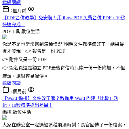
繼續閱讀
2個月前
【PDF合併教學】免安裝！用 iLovePDF 免費合併 PDF，10秒
快速完成！
PDF工具
數位生活
你是不是也常常遇到這種情況?明明文件都準備好了，結果最
後才發現：👉 報告是一份 PDF
👉 附件又是一份 PDF
👉 簽名頁還是獨立 PDF最後寄信時只能一份一份附加，不但
麻煩，還很容易漏傳。
繼續閱讀
2個月前
【Word-編排】文件改了哪？教你用 Word 內建「比較」功
能，10秒精準抓出差異！
編排
數位生活
大家在辦公室一定遇過這種崩潰時刻：長官回傳了一份檔案，