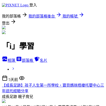
登入
我的部落格
我的部落格後台
我的帳號
登出
「i」學習
相簿
部落格
名片
5天前
【成長足跡】孩子人生第一所學校，寶貝媽咪梧棲托嬰中心三
年送托經驗分享
成長足跡
親子育兒