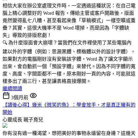
相信大家在辦公室處理文件時，一定遇過這種狀況：在自己電
腦上精心調整好的 Word 報告，傳給主管或客戶開啟後，版面
竟然變得亂七八糟，甚至看起來像「草稿模式」一樣空曠或重
疊？其實，這很大機率不是 Word 壞掉，而是因為「字體缺
失」導致的排版悲劇！
🔍 為什麼版面會大崩壞？當我們在文件裡使用了某些電腦內
建以外的字體（例如：思源黑體、標楷體以外的設計字體），
如果對方的電腦剛好沒有安裝該字體，Word 為了讓文字顯示
出來，會自動抓一個「預設字體」來替代。因為不同字體的寬
度、高度、字間距都不一樣，原本剛好一頁的內容，可能就這
樣多出了兩三行，甚至讓表格直接爆開。
繼續閱讀
3個月前
【讀後心得】幾米《微笑的魚》：學會放手，才是真正擁有的
開始
心靈成長
親子育兒
你有沒有過一種渴望，想把美好的事物永遠留在身邊？這幾天