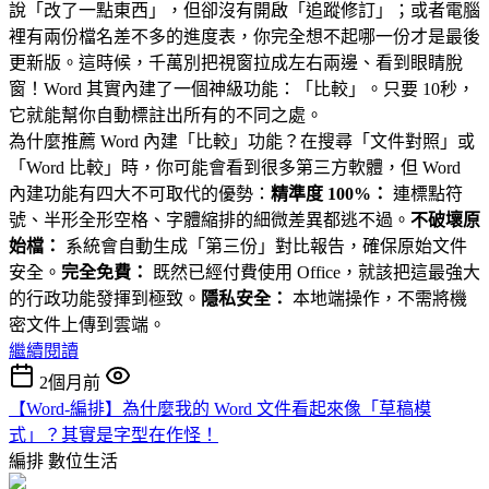
說「改了一點東西」，但卻沒有開啟「追蹤修訂」；或者電腦
裡有兩份檔名差不多的進度表，你完全想不起哪一份才是最後
更新版。這時候，千萬別把視窗拉成左右兩邊、看到眼睛脫
窗！Word 其實內建了一個神級功能：「比較」。只要 10秒，
它就能幫你自動標註出所有的不同之處。
為什麼推薦 Word 內建「比較」功能？在搜尋「文件對照」或
「Word 比較」時，你可能會看到很多第三方軟體，但 Word
內建功能有四大不可取代的優勢：
精準度 100%：
連標點符
號、半形全形空格、字體縮排的細微差異都逃不過。
不破壞原
始檔：
系統會自動生成「第三份」對比報告，確保原始文件
安全。
完全免費：
既然已經付費使用 Office，就該把這最強大
的行政功能發揮到極致。
隱私安全：
本地端操作，不需將機
密文件上傳到雲端。
繼續閱讀
2個月前
【Word-編排】為什麼我的 Word 文件看起來像「草稿模
式」？其實是字型在作怪！
編排
數位生活