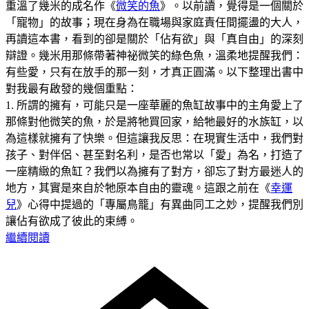
重溫了幾米的成名作《
微笑的魚
》。以前讀，覺得是一個關於
「寵物」的故事；現在身為在職場與家庭責任間擺盪的大人，
再讀這本書，看到的卻是關於「佔有欲」與「真自由」的深刻
辯證。幾米用那條帶著神祕微笑的綠色魚，溫柔地提醒我們：
有些愛，只有在放手的那一刻，才真正圓滿。以下整理出書中
對我最有啟發的幾個重點：
1. 所謂的擁有，可能只是一座華麗的魚缸故事中的主角愛上了
那條對他微笑的魚，於是將牠買回家，給牠最好的水族缸，以
為這樣就擁有了快樂。但這讓我反思：在現實生活中，我們對
孩子、對伴侶、甚至對名利，是否也常以「愛」為名，打造了
一座精緻的魚缸？我們以為擁有了對方，卻忘了對方最迷人的
地方，其實是來自於牠原本自由的靈魂。這跟之前在《
幸運
兒
》心得中提過的「專屬鳥籠」有異曲同工之妙，提醒我們別
讓佔有欲成了彼此的束縛。
繼續閱讀