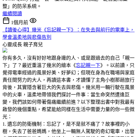
整」的防呆系統。
繼續閱讀
1個月前
【讀後心得】幾米《忘記親一下》：在失去與前行的電車上，
學會溫柔地與悲傷告別
心靈成長
親子育兒
你有多久，沒有好好地跟身邊的人、或是跟過去的自己「親一
下」了？最近重溫了幾米的繪本《
忘記親一下
》。以前讀，只
覺得電車經過的風景好美、好夢幻；但現在身為在職場與家庭
責任間努力的大人，再讀這本書，才讀懂了主角小樹那趟旅行
背後，其實隱含著巨大的失去與悲傷。幾米用一輛行駛在風景
中的火車，溫柔地帶領我們探討一件事：當生命突然遭逢巨
變，我們該如何帶著傷痛繼續前進？以下整理出書中對我最有
啟發的幾個重點，希望能給同樣在生活中需要力量的你一些微
光：
1. 遺忘的防衛機制：忘記了，是不是就不痛了？故事裡的小
樹，失去了爸爸媽媽，他坐上一輛無人駕駛的奇幻電車，出發