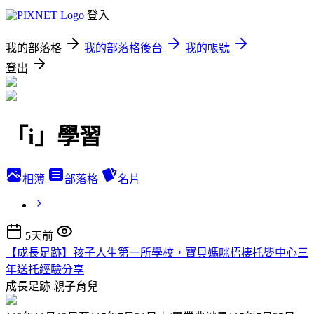
登入
我的部落格
我的部落格後台
我的帳號
登出
「i」學習
相簿
部落格
名片
5天前
【成長足跡】孩子人生第一所學校，寶貝媽咪梧棲托嬰中心三
年送托經驗分享
成長足跡
親子育兒