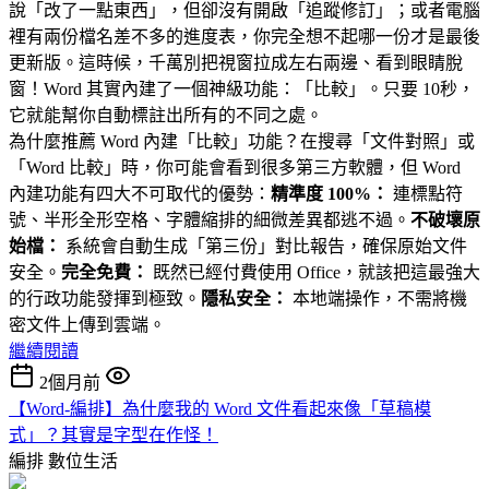
說「改了一點東西」，但卻沒有開啟「追蹤修訂」；或者電腦
裡有兩份檔名差不多的進度表，你完全想不起哪一份才是最後
更新版。這時候，千萬別把視窗拉成左右兩邊、看到眼睛脫
窗！Word 其實內建了一個神級功能：「比較」。只要 10秒，
它就能幫你自動標註出所有的不同之處。
為什麼推薦 Word 內建「比較」功能？在搜尋「文件對照」或
「Word 比較」時，你可能會看到很多第三方軟體，但 Word
內建功能有四大不可取代的優勢：
精準度 100%：
連標點符
號、半形全形空格、字體縮排的細微差異都逃不過。
不破壞原
始檔：
系統會自動生成「第三份」對比報告，確保原始文件
安全。
完全免費：
既然已經付費使用 Office，就該把這最強大
的行政功能發揮到極致。
隱私安全：
本地端操作，不需將機
密文件上傳到雲端。
繼續閱讀
2個月前
【Word-編排】為什麼我的 Word 文件看起來像「草稿模
式」？其實是字型在作怪！
編排
數位生活