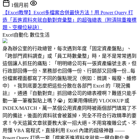
1個月前
【Excel教學】Excel多檔案合併最快方法！用 Power Query 打
造「丟進資料夾就自動對齊彙整」的超強總表（附清除重複標
題、空欄位秘訣）
Excel自動化
數位生活
身為辦公室的行政總管，每次遇到年度「固定資產盤點」、
「跨部門資料調查」或「員工時數彙整」時，是不是常常遇到
這個讓人抓狂的痛點：「明明總公司有一張資產編號主表，但
行政部回傳一份、業務部也回傳一份、行銷部又回傳一份...每
份檔案裡面都寫了不同的盤點現況（例如：微調、報廢、維修
中）。我到底要怎麼把這些分散在各部門 Excel 的『現況備
註』，通通『自動對齊』抓回總公司的總表裡啊？難道只能手
動一筆一筆複製貼上嗎？😭」如果用傳統的 VLOOKUP 或
INDEX/MATCH，萬一某個公用資產同時被兩個部門填寫了不
同的備註，後面的資料就會被蓋掉，完全不符合行政精準的要
求！今天這篇文章就要教大家一招大絕。不用寫複雜公式、不
用懂 VBA 寫程式，直接利用 Excel 內建的超級神器 ——
Power Query 打造一套「檔案丟進資料夾就能一鍵自動化彙