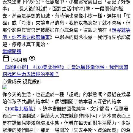
去探望鄉下的外公。在旅途中，小樹常常說自己「忘記了好多
事」......長大後的我們，面對生活中的打擊、一段關係的逝
去、甚至是夢想的幻滅，有時候也會像小樹一樣，選擇用「忙
碌」或「冷漠」來讓自己遺忘。我們以為忘記了就不會痛，但
那份悲傷其實只是被壓抑在心底深處。這跟之前在《
想哭就哭
吧，你不需要那麼懂事
》中聊過的概念很像，我們得先承認痛
楚，療癒才真正開始。
繼續閱讀
1個月前
【讀後心得】《100隻北極熊》：當冰層逐漸消融，我們該如
何找回生命與環境的平衡？
心靈成長
視覺設計
你今天的生活，也正處於一種「超載」的狀態嗎？最近在找尋
陪伴孩子共讀的繪本時，偶然翻閱了這本發人深省的繪本
《
100隻北極熊
》。這本書雖然圖像純粹、文字簡潔，但隨著
頁面一張張翻過，帶給大人的震撼卻非同小可。這本書表面上
是在講氣候變遷與環境生態，但看在每天面對生活壓力、步調
緊湊的我們眼裡，卻是一場關於「失去平衡、資源超載」的深