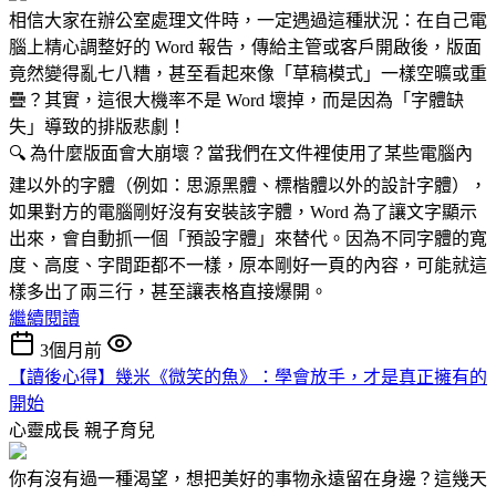
相信大家在辦公室處理文件時，一定遇過這種狀況：在自己電
腦上精心調整好的 Word 報告，傳給主管或客戶開啟後，版面
竟然變得亂七八糟，甚至看起來像「草稿模式」一樣空曠或重
疊？其實，這很大機率不是 Word 壞掉，而是因為「字體缺
失」導致的排版悲劇！
🔍 為什麼版面會大崩壞？當我們在文件裡使用了某些電腦內
建以外的字體（例如：思源黑體、標楷體以外的設計字體），
如果對方的電腦剛好沒有安裝該字體，Word 為了讓文字顯示
出來，會自動抓一個「預設字體」來替代。因為不同字體的寬
度、高度、字間距都不一樣，原本剛好一頁的內容，可能就這
樣多出了兩三行，甚至讓表格直接爆開。
繼續閱讀
3個月前
【讀後心得】幾米《微笑的魚》：學會放手，才是真正擁有的
開始
心靈成長
親子育兒
你有沒有過一種渴望，想把美好的事物永遠留在身邊？這幾天