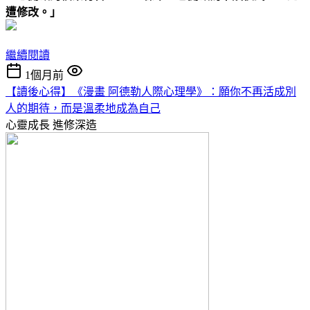
遭修改。」
繼續閱讀
1個月前
【讀後心得】《漫畫 阿德勒人際心理學》：願你不再活成別
人的期待，而是溫柔地成為自己
心靈成長
進修深造