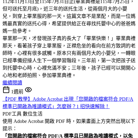
112年11月13日至115年7月31日止(畢業典禮是115年7月25日，
但可送托至月底)，近三年的送托生活，從兩個月大的小嬰
兒，到穿上畢業服的那一天。這篇文章不是業配，而是一位媽
媽最真實的送托心得，希望提供給正在尋找托嬰中心的爸爸媽
媽一些參考。
畢業那一天，才發現孩子真的長大了「畢業快樂！」畢業典禮
那天，看著孩子穿上畢業服，正襟危坐的看向在前方致詞的老
師時，心裡有很多感觸。原本只有兩個月大的小嬰兒，一轉眼
已經準備迎接人生下一個學習階段。三年前，第一次把孩子送
到托嬰中心時，心裡充滿不安；三年後，孩子已經可以開開心
心地和老師拍照、參加畢業典禮。
繼續閱讀
1週前
【PDF 教學】Adobe Acrobat 出現「您開啟的檔案符合 PDF/A
標準已開啟為唯讀模式」怎麼辦？1 招快速解除！
PDF工具
數位生活
使用 Adobe Acrobat 開啟 PDF 時，如果畫面上方突然出現以下
提示：
「您開啟的檔案符合 PDF/A 標準且已開啟為唯讀模式，以免