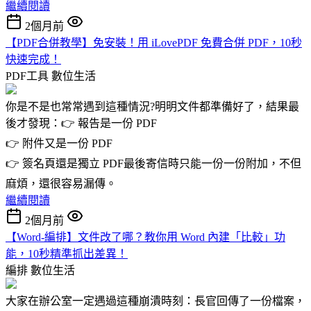
繼續閱讀
2個月前
【PDF合併教學】免安裝！用 iLovePDF 免費合併 PDF，10秒
快速完成！
PDF工具
數位生活
你是不是也常常遇到這種情況?明明文件都準備好了，結果最
後才發現：👉 報告是一份 PDF
👉 附件又是一份 PDF
👉 簽名頁還是獨立 PDF最後寄信時只能一份一份附加，不但
麻煩，還很容易漏傳。
繼續閱讀
2個月前
【Word-編排】文件改了哪？教你用 Word 內建「比較」功
能，10秒精準抓出差異！
編排
數位生活
大家在辦公室一定遇過這種崩潰時刻：長官回傳了一份檔案，