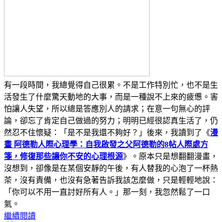
有一段時間，我總覺得自己很累。不是工作特別忙，也不是生
活發生了什麼驚天動地的大事，而是一種說不上來的疲憊。害
怕讓人失望，所以總是答應別人的請求；在意一句無心的評
論，卻忘了肯定自己做過的努力；明明已經很認真生活了，仍
然忍不住懷疑：「是不是我還不夠好？」後來，我讀到了《
漫
畫 阿德勒人際心理學：自我啟發之父阿德勒的8帖人際處方
箋，修復那些讓你不安的心理根源
》。原本只是想翻翻漫畫，
沒想到，卻像是在某個安靜的午後，有人替我的心泡了一杯熱
茶，沒有責備，也沒有急著告訴我該怎麼做，只是輕輕地說：
「你可以不用一直討好所有人。」那一刻，我忽然鬆了一口
氣。
繼續閱讀