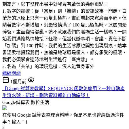
刻寓言。以下整理出書中對我最有啟發的幾個重點：
1. 數字的震撼：從「富足」到「擁擠」的警訊故事一開始，白
茫茫的冰原上只有一兩隻北極熊，畫面看起來寬廣而平靜。但
隨著數字不斷增加，到最後擠滿了 100 隻北極熊時，冰層開始
碎裂，畫面變得混亂。這不就跟我們的職場生活一樣嗎？一開
始我們滿懷熱情地接下任務，但當代辦事項、會議、責任不斷
「加碼」到 100 件時，我們的生活冰原也開始出現裂痕。這本
書溫柔地提醒我們，無論是地球還是個人，都有承受的極限，
我們必須學會適時地對生活進行「斷捨離」。
2. 名為「共業」的環境危機：沒人能置身事外
繼續閱讀
1個月前
【Google試算表教學】SEQUENCE 函數怎麼用？一秒自動產
生流水號，新增、刪除資料都能自動編號！
Google試算表
數位生活
在使用 Google 試算表整理資料時，你是不是也曾經做過這件
事？輸入：1
2