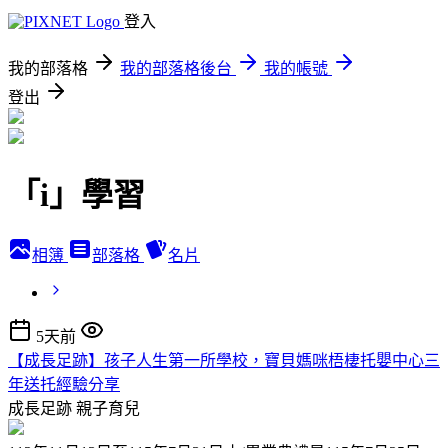
登入
我的部落格
我的部落格後台
我的帳號
登出
「i」學習
相簿
部落格
名片
5天前
【成長足跡】孩子人生第一所學校，寶貝媽咪梧棲托嬰中心三
年送托經驗分享
成長足跡
親子育兒