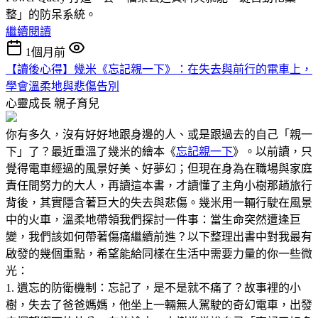
整」的防呆系統。
繼續閱讀
1個月前
【讀後心得】幾米《忘記親一下》：在失去與前行的電車上，
學會溫柔地與悲傷告別
心靈成長
親子育兒
你有多久，沒有好好地跟身邊的人、或是跟過去的自己「親一
下」了？最近重溫了幾米的繪本《
忘記親一下
》。以前讀，只
覺得電車經過的風景好美、好夢幻；但現在身為在職場與家庭
責任間努力的大人，再讀這本書，才讀懂了主角小樹那趟旅行
背後，其實隱含著巨大的失去與悲傷。幾米用一輛行駛在風景
中的火車，溫柔地帶領我們探討一件事：當生命突然遭逢巨
變，我們該如何帶著傷痛繼續前進？以下整理出書中對我最有
啟發的幾個重點，希望能給同樣在生活中需要力量的你一些微
光：
1. 遺忘的防衛機制：忘記了，是不是就不痛了？故事裡的小
樹，失去了爸爸媽媽，他坐上一輛無人駕駛的奇幻電車，出發