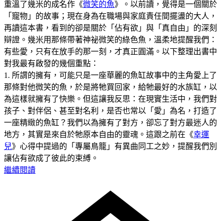
重溫了幾米的成名作《
微笑的魚
》。以前讀，覺得是一個關於
「寵物」的故事；現在身為在職場與家庭責任間擺盪的大人，
再讀這本書，看到的卻是關於「佔有欲」與「真自由」的深刻
辯證。幾米用那條帶著神祕微笑的綠色魚，溫柔地提醒我們：
有些愛，只有在放手的那一刻，才真正圓滿。以下整理出書中
對我最有啟發的幾個重點：
1. 所謂的擁有，可能只是一座華麗的魚缸故事中的主角愛上了
那條對他微笑的魚，於是將牠買回家，給牠最好的水族缸，以
為這樣就擁有了快樂。但這讓我反思：在現實生活中，我們對
孩子、對伴侶、甚至對名利，是否也常以「愛」為名，打造了
一座精緻的魚缸？我們以為擁有了對方，卻忘了對方最迷人的
地方，其實是來自於牠原本自由的靈魂。這跟之前在《
幸運
兒
》心得中提過的「專屬鳥籠」有異曲同工之妙，提醒我們別
讓佔有欲成了彼此的束縛。
繼續閱讀