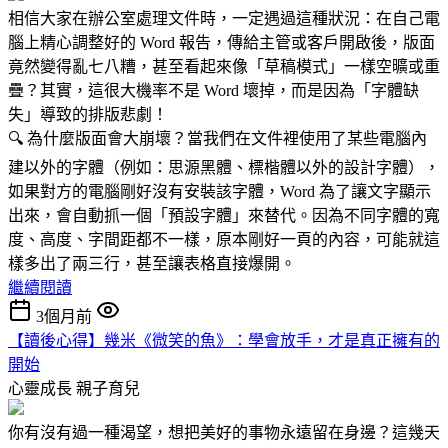
相信大家在辦公室處理文件時，一定遇過這種狀況：在自己電
腦上精心調整好的 Word 報告，傳給主管或客戶開啟後，版面
竟然變得亂七八糟，甚至看起來像「草稿模式」一樣空曠或重
疊？其實，這很大機率不是 Word 壞掉，而是因為「字體缺
失」導致的排版悲劇！
🔍 為什麼版面會大崩壞？當我們在文件裡使用了某些電腦內
建以外的字體（例如：思源黑體、標楷體以外的設計字體），
如果對方的電腦剛好沒有安裝該字體，Word 為了讓文字顯示
出來，會自動抓一個「預設字體」來替代。因為不同字體的寬
度、高度、字間距都不一樣，原本剛好一頁的內容，可能就這
樣多出了兩三行，甚至讓表格直接爆開。
繼續閱讀
3個月前
【讀後心得】幾米《微笑的魚》：學會放手，才是真正擁有的
開始
心靈成長
親子育兒
你有沒有過一種渴望，想把美好的事物永遠留在身邊？這幾天