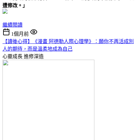
遭修改。」
繼續閱讀
1個月前
【讀後心得】《漫畫 阿德勒人際心理學》：願你不再活成別
人的期待，而是溫柔地成為自己
心靈成長
進修深造