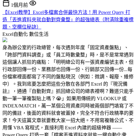
1個月前
【Excel教學】Excel多檔案合併最快方法！用 Power Query 打
造「丟進資料夾就自動對齊彙整」的超強總表（附清除重複標
題、空欄位秘訣）
Excel自動化
數位生活
身為辦公室的行政總管，每次遇到年度「固定資產盤點」、
「跨部門資料調查」或「員工時數彙整」時，是不是常常遇到
這個讓人抓狂的痛點：「明明總公司有一張資產編號主表，但
行政部回傳一份、業務部也回傳一份、行銷部又回傳一份...每
份檔案裡面都寫了不同的盤點現況（例如：微調、報廢、維修
中）。我到底要怎麼把這些分散在各部門 Excel 的『現況備
註』，通通『自動對齊』抓回總公司的總表裡啊？難道只能手
動一筆一筆複製貼上嗎？😭」如果用傳統的 VLOOKUP 或
INDEX/MATCH，萬一某個公用資產同時被兩個部門填寫了不
同的備註，後面的資料就會被蓋掉，完全不符合行政精準的要
求！今天這篇文章就要教大家一招大絕。不用寫複雜公式、不
用懂 VBA 寫程式，直接利用 Excel 內建的超級神器 ——
Power Query 打造一套「檔案丟進資料夾就能一鍵自動化彙