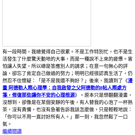
有一段時間，我總覺得自己很累。不是工作特別忙，也不是生
活發生了什麼驚天動地的大事，而是一種說不上來的疲憊。害
怕讓人失望，所以總是答應別人的請求；在意一句無心的評
論，卻忘了肯定自己做過的努力；明明已經很認真生活了，仍
然忍不住懷疑：「是不是我還不夠好？」後來，我讀到了《
漫
畫 阿德勒人際心理學：自我啟發之父阿德勒的8帖人際處方
箋，修復那些讓你不安的心理根源
》。原本只是想翻翻漫畫，
沒想到，卻像是在某個安靜的午後，有人替我的心泡了一杯熱
茶，沒有責備，也沒有急著告訴我該怎麼做，只是輕輕地說：
「你可以不用一直討好所有人。」那一刻，我忽然鬆了一口
氣。
繼續閱讀