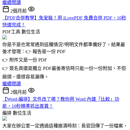
繼續閱讀
2個月前
【PDF合併教學】免安裝！用 iLovePDF 免費合併 PDF，10秒
快速完成！
PDF工具
數位生活
你是不是也常常遇到這種情況?明明文件都準備好了，結果最
後才發現：👉 報告是一份 PDF
👉 附件又是一份 PDF
👉 簽名頁還是獨立 PDF最後寄信時只能一份一份附加，不但
麻煩，還很容易漏傳。
繼續閱讀
2個月前
【Word-編排】文件改了哪？教你用 Word 內建「比較」功
能，10秒精準抓出差異！
編排
數位生活
大家在辦公室一定遇過這種崩潰時刻：長官回傳了一份檔案，