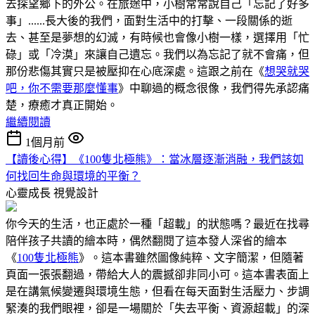
去探望鄉下的外公。在旅途中，小樹常常說自己「忘記了好多
事」......長大後的我們，面對生活中的打擊、一段關係的逝
去、甚至是夢想的幻滅，有時候也會像小樹一樣，選擇用「忙
碌」或「冷漠」來讓自己遺忘。我們以為忘記了就不會痛，但
那份悲傷其實只是被壓抑在心底深處。這跟之前在《
想哭就哭
吧，你不需要那麼懂事
》中聊過的概念很像，我們得先承認痛
楚，療癒才真正開始。
繼續閱讀
1個月前
【讀後心得】《100隻北極熊》：當冰層逐漸消融，我們該如
何找回生命與環境的平衡？
心靈成長
視覺設計
你今天的生活，也正處於一種「超載」的狀態嗎？最近在找尋
陪伴孩子共讀的繪本時，偶然翻閱了這本發人深省的繪本
《
100隻北極熊
》。這本書雖然圖像純粹、文字簡潔，但隨著
頁面一張張翻過，帶給大人的震撼卻非同小可。這本書表面上
是在講氣候變遷與環境生態，但看在每天面對生活壓力、步調
緊湊的我們眼裡，卻是一場關於「失去平衡、資源超載」的深