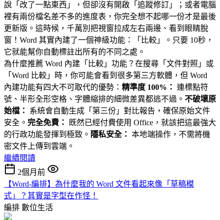
說「改了一點東西」，但卻沒有開啟「追蹤修訂」；或者電腦
裡有兩份檔名差不多的進度表，你完全想不起哪一份才是最後
更新版。這時候，千萬別把視窗拉成左右兩邊、看到眼睛脫
窗！Word 其實內建了一個神級功能：「比較」。只要 10秒，
它就能幫你自動標註出所有的不同之處。
為什麼推薦 Word 內建「比較」功能？在搜尋「文件對照」或
「Word 比較」時，你可能會看到很多第三方軟體，但 Word
內建功能有四大不可取代的優勢：
精準度 100%：
連標點符
號、半形全形空格、字體縮排的細微差異都逃不過。
不破壞原
始檔：
系統會自動生成「第三份」對比報告，確保原始文件
安全。
完全免費：
既然已經付費使用 Office，就該把這最強大
的行政功能發揮到極致。
隱私安全：
本地端操作，不需將機
密文件上傳到雲端。
繼續閱讀
2個月前
【Word-編排】為什麼我的 Word 文件看起來像「草稿模
式」？其實是字型在作怪！
編排
數位生活