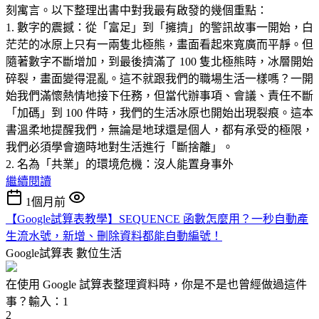
刻寓言。以下整理出書中對我最有啟發的幾個重點：
1. 數字的震撼：從「富足」到「擁擠」的警訊故事一開始，白
茫茫的冰原上只有一兩隻北極熊，畫面看起來寬廣而平靜。但
隨著數字不斷增加，到最後擠滿了 100 隻北極熊時，冰層開始
碎裂，畫面變得混亂。這不就跟我們的職場生活一樣嗎？一開
始我們滿懷熱情地接下任務，但當代辦事項、會議、責任不斷
「加碼」到 100 件時，我們的生活冰原也開始出現裂痕。這本
書溫柔地提醒我們，無論是地球還是個人，都有承受的極限，
我們必須學會適時地對生活進行「斷捨離」。
2. 名為「共業」的環境危機：沒人能置身事外
繼續閱讀
1個月前
【Google試算表教學】SEQUENCE 函數怎麼用？一秒自動產
生流水號，新增、刪除資料都能自動編號！
Google試算表
數位生活
在使用 Google 試算表整理資料時，你是不是也曾經做過這件
事？輸入：1
2