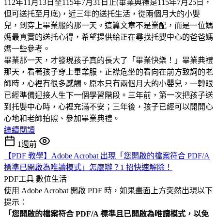
112年11月13日至115年7月31日止(畢業典禮是115年7月25日，
但可送托至月底)，近三年的送托生活，從兩個月大的小嬰
兒，到穿上畢業服的那一天。這篇文章不是業配，而是一位媽
媽最真實的送托心得，希望提供給正在尋找托嬰中心的爸爸媽
媽一些參考。
畢業那一天，才發現孩子真的長大了「畢業快樂！」畢業典禮
那天，看著孩子穿上畢業服，正襟危坐的看向在前方致詞的老
師時，心裡有很多感觸。原本只有兩個月大的小嬰兒，一轉眼
已經準備迎接人生下一個學習階段。三年前，第一次把孩子送
到托嬰中心時，心裡充滿不安；三年後，孩子已經可以開開心
心地和老師拍照、參加畢業典禮。
繼續閱讀
1週前
【PDF 教學】Adobe Acrobat 出現「您開啟的檔案符合 PDF/A
標準已開啟為唯讀模式」怎麼辦？1 招快速解除！
PDF工具
數位生活
使用 Adobe Acrobat 開啟 PDF 時，如果畫面上方突然出現以下
提示：
「您開啟的檔案符合 PDF/A 標準且已開啟為唯讀模式，以免