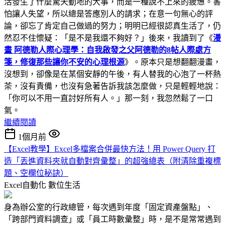
活發生了什麼驚天動地的大事，而是一種說不上來的疲憊。害
怕讓人失望，所以總是答應別人的請求；在意一句無心的評
論，卻忘了肯定自己做過的努力；明明已經很認真生活了，仍
然忍不住懷疑：「是不是我還不夠好？」後來，我讀到了《
漫
畫 阿德勒人際心理學：自我啟發之父阿德勒的8帖人際處方
箋，修復那些讓你不安的心理根源
》。原本只是想翻翻漫畫，
沒想到，卻像是在某個安靜的午後，有人替我的心泡了一杯熱
茶，沒有責備，也沒有急著告訴我該怎麼做，只是輕輕地說：
「你可以不用一直討好所有人。」那一刻，我忽然鬆了一口
氣。
繼續閱讀
1個月前
【Excel教學】Excel多檔案合併最快方法！用 Power Query 打
造「丟進資料夾就自動對齊彙整」的超強總表（附清除重複標
題、空欄位秘訣）
Excel自動化
數位生活
身為辦公室的行政總管，每次遇到年度「固定資產盤點」、
「跨部門資料調查」或「員工時數彙整」時，是不是常常遇到