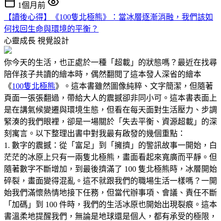
1個月前
【讀後心得】《100隻北極熊》：當冰層逐漸消融，我們該如
何找回生命與環境的平衡？
心靈成長
視覺設計
你今天的生活，也正處於一種「超載」的狀態嗎？最近在找尋
陪伴孩子共讀的繪本時，偶然翻閱了這本發人深省的繪本
《
100隻北極熊
》。這本書雖然圖像純粹、文字簡潔，但隨著
頁面一張張翻過，帶給大人的震撼卻非同小可。這本書表面上
是在講氣候變遷與環境生態，但看在每天面對生活壓力、步調
緊湊的我們眼裡，卻是一場關於「失去平衡、資源超載」的深
刻寓言。以下整理出書中對我最有啟發的幾個重點：
1. 數字的震撼：從「富足」到「擁擠」的警訊故事一開始，白
茫茫的冰原上只有一兩隻北極熊，畫面看起來寬廣而平靜。但
隨著數字不斷增加，到最後擠滿了 100 隻北極熊時，冰層開始
碎裂，畫面變得混亂。這不就跟我們的職場生活一樣嗎？一開
始我們滿懷熱情地接下任務，但當代辦事項、會議、責任不斷
「加碼」到 100 件時，我們的生活冰原也開始出現裂痕。這本
書溫柔地提醒我們，無論是地球還是個人，都有承受的極限，