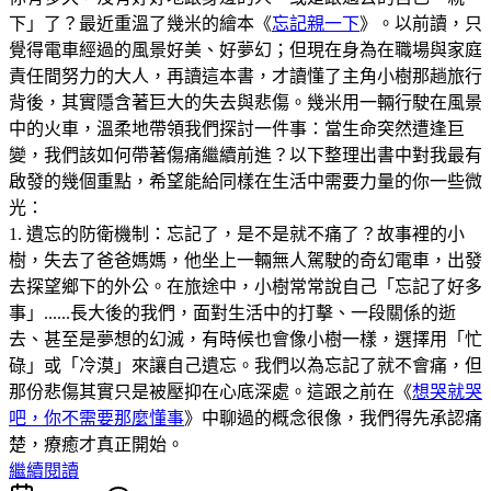
下」了？最近重溫了幾米的繪本《
忘記親一下
》。以前讀，只
覺得電車經過的風景好美、好夢幻；但現在身為在職場與家庭
責任間努力的大人，再讀這本書，才讀懂了主角小樹那趟旅行
背後，其實隱含著巨大的失去與悲傷。幾米用一輛行駛在風景
中的火車，溫柔地帶領我們探討一件事：當生命突然遭逢巨
變，我們該如何帶著傷痛繼續前進？以下整理出書中對我最有
啟發的幾個重點，希望能給同樣在生活中需要力量的你一些微
光：
1. 遺忘的防衛機制：忘記了，是不是就不痛了？故事裡的小
樹，失去了爸爸媽媽，他坐上一輛無人駕駛的奇幻電車，出發
去探望鄉下的外公。在旅途中，小樹常常說自己「忘記了好多
事」......長大後的我們，面對生活中的打擊、一段關係的逝
去、甚至是夢想的幻滅，有時候也會像小樹一樣，選擇用「忙
碌」或「冷漠」來讓自己遺忘。我們以為忘記了就不會痛，但
那份悲傷其實只是被壓抑在心底深處。這跟之前在《
想哭就哭
吧，你不需要那麼懂事
》中聊過的概念很像，我們得先承認痛
楚，療癒才真正開始。
繼續閱讀