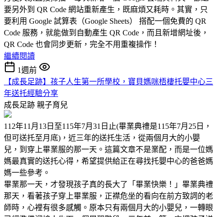
要另外到 QR Code 網站重新產生，既麻煩又耗時。其實，只
要利用 Google 試算表（Google Sheets） 搭配一個免費的 QR
Code 服務，就能做到自動產生 QR Code，而且新增網址後，
QR Code 也會同步更新，完全不用重複操作！
繼續閱讀
1週前
【成長足跡】孩子人生第一所學校，寶貝媽咪梧棲托嬰中心三
年送托經驗分享
成長足跡
親子育兒
112年11月13日至115年7月31日止(畢業典禮是115年7月25日，
但可送托至月底)，近三年的送托生活，從兩個月大的小嬰
兒，到穿上畢業服的那一天。這篇文章不是業配，而是一位媽
媽最真實的送托心得，希望提供給正在尋找托嬰中心的爸爸媽
媽一些參考。
畢業那一天，才發現孩子真的長大了「畢業快樂！」畢業典禮
那天，看著孩子穿上畢業服，正襟危坐的看向在前方致詞的老
師時，心裡有很多感觸。原本只有兩個月大的小嬰兒，一轉眼