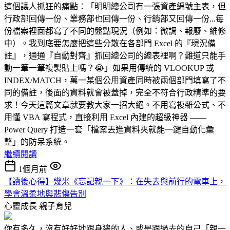
這個讓人抓狂的痛點：「明明總公司有一張資產編號主表，但
行政部回傳一份、業務部也回傳一份、行銷部又回傳一份...每
份檔案裡面都寫了不同的盤點現況（例如：微調、報廢、維修
中）。我到底要怎麼把這些分散在各部門 Excel 的『現況備
註』，通通『自動對齊』抓回總公司的總表裡啊？難道只能手
動一筆一筆複製貼上嗎？😭」如果用傳統的 VLOOKUP 或
INDEX/MATCH，萬一某個公用資產同時被兩個部門填寫了不
同的備註，後面的資料就會被蓋掉，完全不符合行政精準的要
求！今天這篇文章就要教大家一招大絕。不用寫複雜公式、不
用懂 VBA 寫程式，直接利用 Excel 內建的超級神器 ——
Power Query 打造一套「檔案丟進資料夾就能一鍵自動化彙
整」的防呆系統。
繼續閱讀
1個月前
【讀後心得】幾米《忘記親一下》：在失去與前行的電車上，
學會溫柔地與悲傷告別
心靈成長
親子育兒
你有多久，沒有好好地跟身邊的人、或是跟過去的自己「親一