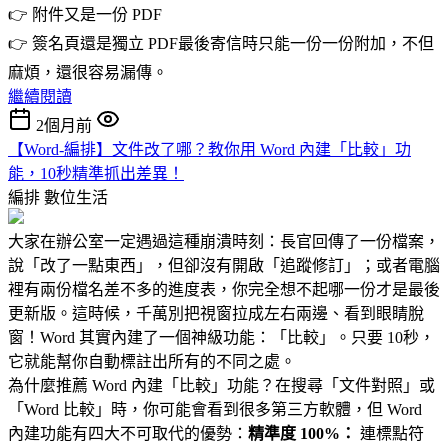
👉 附件又是一份 PDF
👉 簽名頁還是獨立 PDF最後寄信時只能一份一份附加，不但
麻煩，還很容易漏傳。
繼續閱讀
2個月前
【Word-編排】文件改了哪？教你用 Word 內建「比較」功
能，10秒精準抓出差異！
編排
數位生活
大家在辦公室一定遇過這種崩潰時刻：長官回傳了一份檔案，
說「改了一點東西」，但卻沒有開啟「追蹤修訂」；或者電腦
裡有兩份檔名差不多的進度表，你完全想不起哪一份才是最後
更新版。這時候，千萬別把視窗拉成左右兩邊、看到眼睛脫
窗！Word 其實內建了一個神級功能：「比較」。只要 10秒，
它就能幫你自動標註出所有的不同之處。
為什麼推薦 Word 內建「比較」功能？在搜尋「文件對照」或
「Word 比較」時，你可能會看到很多第三方軟體，但 Word
內建功能有四大不可取代的優勢：
精準度 100%：
連標點符