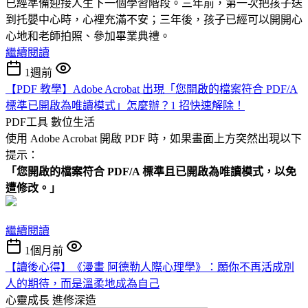
已經準備迎接人生下一個學習階段。三年前，第一次把孩子送
到托嬰中心時，心裡充滿不安；三年後，孩子已經可以開開心
心地和老師拍照、參加畢業典禮。
繼續閱讀
1週前
【PDF 教學】Adobe Acrobat 出現「您開啟的檔案符合 PDF/A
標準已開啟為唯讀模式」怎麼辦？1 招快速解除！
PDF工具
數位生活
使用 Adobe Acrobat 開啟 PDF 時，如果畫面上方突然出現以下
提示：
「您開啟的檔案符合 PDF/A 標準且已開啟為唯讀模式，以免
遭修改。」
繼續閱讀
1個月前
【讀後心得】《漫畫 阿德勒人際心理學》：願你不再活成別
人的期待，而是溫柔地成為自己
心靈成長
進修深造