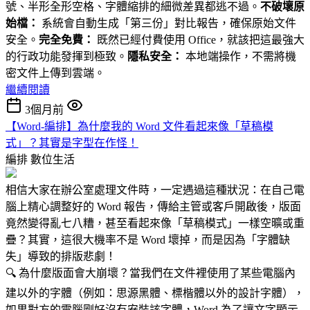
號、半形全形空格、字體縮排的細微差異都逃不過。
不破壞原
始檔：
系統會自動生成「第三份」對比報告，確保原始文件
安全。
完全免費：
既然已經付費使用 Office，就該把這最強大
的行政功能發揮到極致。
隱私安全：
本地端操作，不需將機
密文件上傳到雲端。
繼續閱讀
3個月前
【Word-編排】為什麼我的 Word 文件看起來像「草稿模
式」？其實是字型在作怪！
編排
數位生活
相信大家在辦公室處理文件時，一定遇過這種狀況：在自己電
腦上精心調整好的 Word 報告，傳給主管或客戶開啟後，版面
竟然變得亂七八糟，甚至看起來像「草稿模式」一樣空曠或重
疊？其實，這很大機率不是 Word 壞掉，而是因為「字體缺
失」導致的排版悲劇！
🔍 為什麼版面會大崩壞？當我們在文件裡使用了某些電腦內
建以外的字體（例如：思源黑體、標楷體以外的設計字體），
如果對方的電腦剛好沒有安裝該字體，Word 為了讓文字顯示