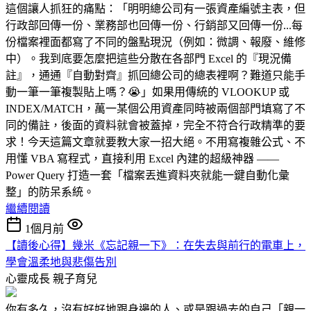
這個讓人抓狂的痛點：「明明總公司有一張資產編號主表，但
行政部回傳一份、業務部也回傳一份、行銷部又回傳一份...每
份檔案裡面都寫了不同的盤點現況（例如：微調、報廢、維修
中）。我到底要怎麼把這些分散在各部門 Excel 的『現況備
註』，通通『自動對齊』抓回總公司的總表裡啊？難道只能手
動一筆一筆複製貼上嗎？😭」如果用傳統的 VLOOKUP 或
INDEX/MATCH，萬一某個公用資產同時被兩個部門填寫了不
同的備註，後面的資料就會被蓋掉，完全不符合行政精準的要
求！今天這篇文章就要教大家一招大絕。不用寫複雜公式、不
用懂 VBA 寫程式，直接利用 Excel 內建的超級神器 ——
Power Query 打造一套「檔案丟進資料夾就能一鍵自動化彙
整」的防呆系統。
繼續閱讀
1個月前
【讀後心得】幾米《忘記親一下》：在失去與前行的電車上，
學會溫柔地與悲傷告別
心靈成長
親子育兒
你有多久，沒有好好地跟身邊的人、或是跟過去的自己「親一