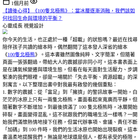
1個月前
【讀後心得】《100隻北極熊》：當冰層逐漸消融，我們該如
何找回生命與環境的平衡？
心靈成長
視覺設計
你今天的生活，也正處於一種「超載」的狀態嗎？最近在找尋
陪伴孩子共讀的繪本時，偶然翻閱了這本發人深省的繪本
《
100隻北極熊
》。這本書雖然圖像純粹、文字簡潔，但隨著
頁面一張張翻過，帶給大人的震撼卻非同小可。這本書表面上
是在講氣候變遷與環境生態，但看在每天面對生活壓力、步調
緊湊的我們眼裡，卻是一場關於「失去平衡、資源超載」的深
刻寓言。以下整理出書中對我最有啟發的幾個重點：
1. 數字的震撼：從「富足」到「擁擠」的警訊故事一開始，白
茫茫的冰原上只有一兩隻北極熊，畫面看起來寬廣而平靜。但
隨著數字不斷增加，到最後擠滿了 100 隻北極熊時，冰層開始
碎裂，畫面變得混亂。這不就跟我們的職場生活一樣嗎？一開
始我們滿懷熱情地接下任務，但當代辦事項、會議、責任不斷
「加碼」到 100 件時，我們的生活冰原也開始出現裂痕。這本
書溫柔地提醒我們，無論是地球還是個人，都有承受的極限，