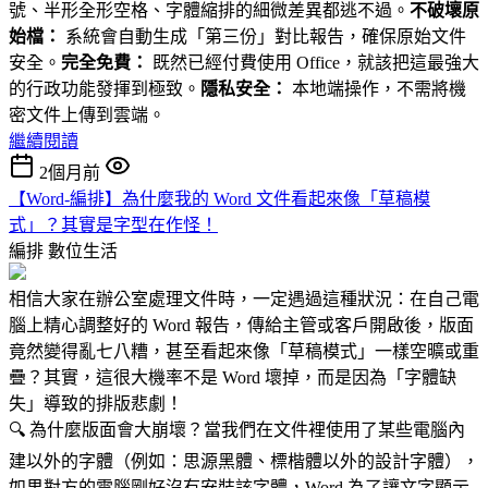
號、半形全形空格、字體縮排的細微差異都逃不過。
不破壞原
始檔：
系統會自動生成「第三份」對比報告，確保原始文件
安全。
完全免費：
既然已經付費使用 Office，就該把這最強大
的行政功能發揮到極致。
隱私安全：
本地端操作，不需將機
密文件上傳到雲端。
繼續閱讀
2個月前
【Word-編排】為什麼我的 Word 文件看起來像「草稿模
式」？其實是字型在作怪！
編排
數位生活
相信大家在辦公室處理文件時，一定遇過這種狀況：在自己電
腦上精心調整好的 Word 報告，傳給主管或客戶開啟後，版面
竟然變得亂七八糟，甚至看起來像「草稿模式」一樣空曠或重
疊？其實，這很大機率不是 Word 壞掉，而是因為「字體缺
失」導致的排版悲劇！
🔍 為什麼版面會大崩壞？當我們在文件裡使用了某些電腦內
建以外的字體（例如：思源黑體、標楷體以外的設計字體），
如果對方的電腦剛好沒有安裝該字體，Word 為了讓文字顯示