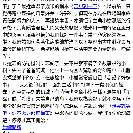
下」了？最近重溫了幾米的繪本《
忘記親一下
》。以前讀，只
覺得電車經過的風景好美、好夢幻；但現在身為在職場與家庭
責任間努力的大人，再讀這本書，才讀懂了主角小樹那趟旅行
背後，其實隱含著巨大的失去與悲傷。幾米用一輛行駛在風景
中的火車，溫柔地帶領我們探討一件事：當生命突然遭逢巨
變，我們該如何帶著傷痛繼續前進？以下整理出書中對我最有
啟發的幾個重點，希望能給同樣在生活中需要力量的你一些微
光：
1. 遺忘的防衛機制：忘記了，是不是就不痛了？故事裡的小
樹，失去了爸爸媽媽，他坐上一輛無人駕駛的奇幻電車，出發
去探望鄉下的外公。在旅途中，小樹常常說自己「忘記了好多
事」......長大後的我們，面對生活中的打擊、一段關係的逝
去、甚至是夢想的幻滅，有時候也會像小樹一樣，選擇用「忙
碌」或「冷漠」來讓自己遺忘。我們以為忘記了就不會痛，但
那份悲傷其實只是被壓抑在心底深處。這跟之前在《
想哭就哭
吧，你不需要那麼懂事
》中聊過的概念很像，我們得先承認痛
楚，療癒才真正開始。
繼續閱讀