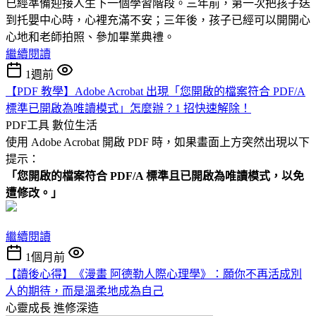
已經準備迎接人生下一個學習階段。三年前，第一次把孩子送
到托嬰中心時，心裡充滿不安；三年後，孩子已經可以開開心
心地和老師拍照、參加畢業典禮。
繼續閱讀
1週前
【PDF 教學】Adobe Acrobat 出現「您開啟的檔案符合 PDF/A
標準已開啟為唯讀模式」怎麼辦？1 招快速解除！
PDF工具
數位生活
使用 Adobe Acrobat 開啟 PDF 時，如果畫面上方突然出現以下
提示：
「您開啟的檔案符合 PDF/A 標準且已開啟為唯讀模式，以免
遭修改。」
繼續閱讀
1個月前
【讀後心得】《漫畫 阿德勒人際心理學》：願你不再活成別
人的期待，而是溫柔地成為自己
心靈成長
進修深造