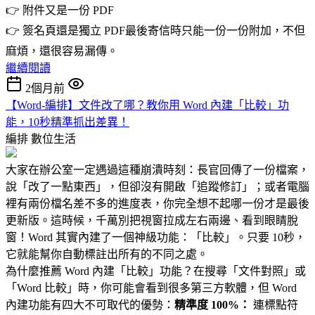
👉 附件又是一份 PDF
👉 簽名頁還是獨立 PDF最後寄信時只能一份一份附加，不但
麻煩，還很容易漏傳。
繼續閱讀
2個月前
【Word-編排】文件改了哪？教你用 Word 內建「比較」功
能，10秒精準抓出差異！
編排
數位生活
大家在辦公室一定遇過這種崩潰時刻：長官回傳了一份檔案，
說「改了一點東西」，但卻沒有開啟「追蹤修訂」；或者電腦
裡有兩份檔名差不多的進度表，你完全想不起哪一份才是最後
更新版。這時候，千萬別把視窗拉成左右兩邊、看到眼睛脫
窗！Word 其實內建了一個神級功能：「比較」。只要 10秒，
它就能幫你自動標註出所有的不同之處。
為什麼推薦 Word 內建「比較」功能？在搜尋「文件對照」或
「Word 比較」時，你可能會看到很多第三方軟體，但 Word
內建功能有四大不可取代的優勢：
精準度 100%：
連標點符