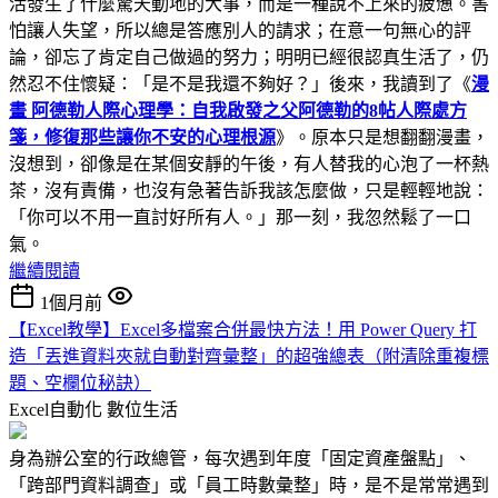
活發生了什麼驚天動地的大事，而是一種說不上來的疲憊。害
怕讓人失望，所以總是答應別人的請求；在意一句無心的評
論，卻忘了肯定自己做過的努力；明明已經很認真生活了，仍
然忍不住懷疑：「是不是我還不夠好？」後來，我讀到了《
漫
畫 阿德勒人際心理學：自我啟發之父阿德勒的8帖人際處方
箋，修復那些讓你不安的心理根源
》。原本只是想翻翻漫畫，
沒想到，卻像是在某個安靜的午後，有人替我的心泡了一杯熱
茶，沒有責備，也沒有急著告訴我該怎麼做，只是輕輕地說：
「你可以不用一直討好所有人。」那一刻，我忽然鬆了一口
氣。
繼續閱讀
1個月前
【Excel教學】Excel多檔案合併最快方法！用 Power Query 打
造「丟進資料夾就自動對齊彙整」的超強總表（附清除重複標
題、空欄位秘訣）
Excel自動化
數位生活
身為辦公室的行政總管，每次遇到年度「固定資產盤點」、
「跨部門資料調查」或「員工時數彙整」時，是不是常常遇到