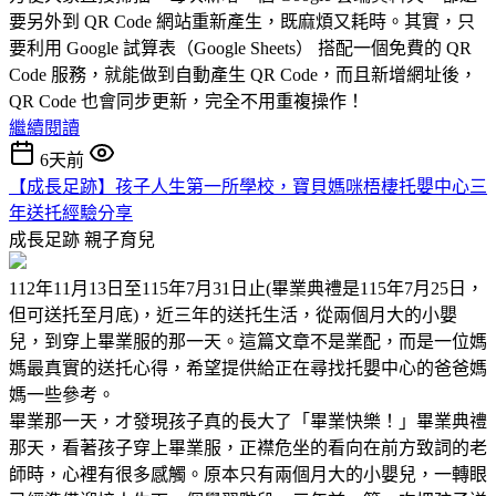
要另外到 QR Code 網站重新產生，既麻煩又耗時。其實，只
要利用 Google 試算表（Google Sheets） 搭配一個免費的 QR
Code 服務，就能做到自動產生 QR Code，而且新增網址後，
QR Code 也會同步更新，完全不用重複操作！
繼續閱讀
6天前
【成長足跡】孩子人生第一所學校，寶貝媽咪梧棲托嬰中心三
年送托經驗分享
成長足跡
親子育兒
112年11月13日至115年7月31日止(畢業典禮是115年7月25日，
但可送托至月底)，近三年的送托生活，從兩個月大的小嬰
兒，到穿上畢業服的那一天。這篇文章不是業配，而是一位媽
媽最真實的送托心得，希望提供給正在尋找托嬰中心的爸爸媽
媽一些參考。
畢業那一天，才發現孩子真的長大了「畢業快樂！」畢業典禮
那天，看著孩子穿上畢業服，正襟危坐的看向在前方致詞的老
師時，心裡有很多感觸。原本只有兩個月大的小嬰兒，一轉眼