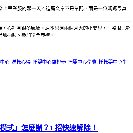
嬰兒，到穿上畢業服的那一天。這篇文章不是業配，而是一位媽媽最真
時，心裡有很多感觸。原本只有兩個月大的小嬰兒，一轉眼已經
老師拍照、參加畢業典禮。
嬰中心
送托心得
托嬰中心監視器
托嬰中心學費
托托嬰中心生
為唯讀模式」怎麼辦？1 招快速解除！