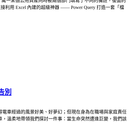
MATCH，萬一某個公用資產同時被兩個部門填寫了不同的備註，後面的
el 內建的超級神器 —— Power Query 打造一套「檔
告別
得電車經過的風景好美、好夢幻；但現在身為在職場與家庭責任
車，溫柔地帶領我們探討一件事：當生命突然遭逢巨變，我們該