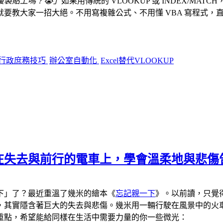
製貼上嗎？😭」
如果用傳統的 VLOOKUP 或 INDEX/
一招大絕。不用寫複雜公式、不用懂 VBA 寫程式，直接利用 Exc
行政庶務技巧
辦公室自動化
Excel替代VLOOKUP
在失去與前行的電車上，學會溫柔地與悲傷
下」了？最近重溫了幾米的繪本《
忘記親一下
》。以前讀，只覺
，其實隱含著巨大的失去與悲傷。幾米用一輛行駛在風景中的火
重點，希望能給同樣在生活中需要力量的你一些微光：