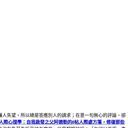
讓人失望，所以總是答應別人的請求；在意一句無心的評論，卻
勒人際心理學：自我啟發之父阿德勒的8帖人際處方箋，修復那些