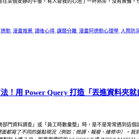
是在某個安靜的午後，有人替我的心泡了一杯熱茶，沒有責備，
阿德勒
漫畫推薦
讀後心得
課題分離
漫畫阿德勒心理學
人際防
快方法！用 Power Query 打造「丟進
跨部門資料調查」或「員工時數彙整」時，是不是常常遇到這個
裡面都寫了不同的盤點現況（例如：微調、報廢、維修中）。我到底