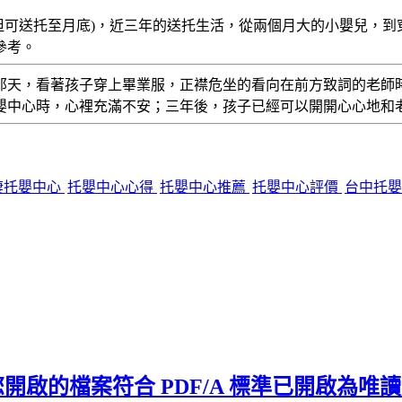
7月25日，但可送托至月底)，近三年的送托生活，從兩個月大的小
參考。
那天，看著孩子穿上畢業服，正襟危坐的看向在前方致詞的老師
嬰中心時，心裡充滿不安；三年後，孩子已經可以開開心心地和
棲托嬰中心
托嬰中心心得
托嬰中心推薦
托嬰中心評價
台中托
 出現「您開啟的檔案符合 PDF/A 標準已開啟