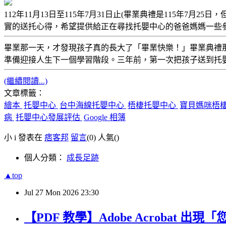
112年11月13日至115年7月31日止(畢業典禮是115年
實的送托心得，希望提供給正在尋找托嬰中心的爸爸媽媽一些
畢業那一天，才發現孩子真的長大了「畢業快樂！」畢業典禮
準備迎接人生下一個學習階段。三年前，第一次把孩子送到托
(繼續閱讀...)
文章標籤：
繪本
托嬰中心
台中海線托嬰中心
梧棲托嬰中心
寶貝媽咪梧
病
托嬰中心發展評估
Google 相簿
小 i 發表在
痞客邦
留言
(0)
人氣(
)
個人分類：
成長足跡
▲top
Jul
27
Mon
2026
23:30
【PDF 教學】Adobe Acrobat