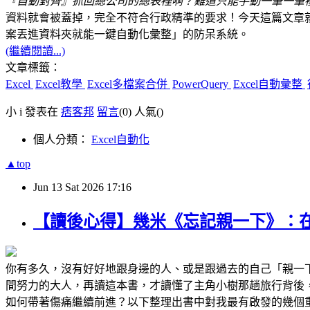
『自動對齊』抓回總公司的總表裡啊？難道只能手動一筆一筆複
資料就會被蓋掉，完全不符合行政精準的要求！今天這篇文章就要教大家
案丟進資料夾就能一鍵自動化彙整」的防呆系統。
(繼續閱讀...)
文章標籤：
Excel
Excel教學
Excel多檔案合併
PowerQuery
Excel自動彙整
小 i 發表在
痞客邦
留言
(0)
人氣(
)
個人分類：
Excel自動化
▲top
Jun
13
Sat
2026
17:16
【讀後心得】幾米《忘記親一下》：
你有多久，沒有好好地跟身邊的人、或是跟過去的自己「親一
間努力的大人，再讀這本書，才讀懂了主角小樹那趟旅行背後
如何帶著傷痛繼續前進？以下整理出書中對我最有啟發的幾個