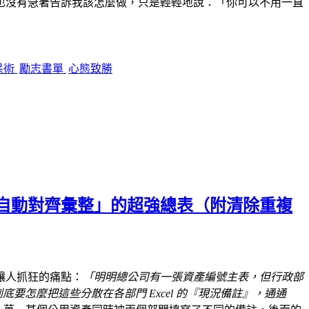
也沒有急著告訴我該怎麼做，只是輕輕地說：
「你可以不用一直
呆術
勵志書單
心態致勝
資料夾就自動對齊彙整」的超強總表（附清除重複
讓人抓狂的痛點：
「明明總公司有一張資產編號主表，但行政部
要怎麼把這些分散在各部門 Excel 的『現況備註』，通通