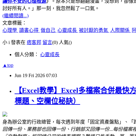
讓你不安的心理根源
》。原本只是想翻翻漫畫，沒想到，卻像
討好所有人。」
那一刻，我忽然鬆了一口氣。
(繼續閱讀...)
文章標籤：
心理學
讀書心得
做自己
心靈成長
被討厭的勇氣
人際關係
小 i 發表在
痞客邦
留言
(0)
人氣(
)
個人分類：
心靈成長
▲top
Jun
19
Fri
2026
07:03
【Excel教學】Excel多檔案合併最
標題、空欄位秘訣）
身為辦公室的行政總管，每次遇到年度「固定資產盤點」、「
回傳一份、業務部也回傳一份、行銷部又回傳一份...每份檔案