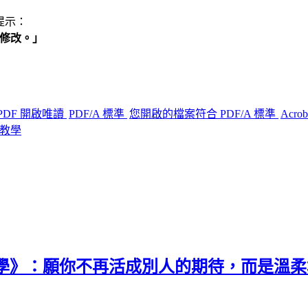
下提示：
遭修改。」
PDF 開啟唯讀
PDF/A 標準
您開啟的檔案符合 PDF/A 標準
Acro
輯教學
理學》：願你不再活成別人的期待，而是溫