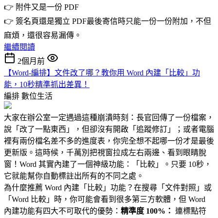
👉 附件又是一份 PDF
👉 簽名頁還是獨立 PDF最後寄信時只能一份一份附加，不但
麻煩，還很容易漏傳。
繼續閱讀
2個月前
【Word-編排】文件改了哪？教你用 Word 內建「比較」功
能，10秒精準抓出差異！
編排
數位生活
大家在辦公室一定遇過這種崩潰時刻：長官回傳了一份檔案，
說「改了一點東西」，但卻沒有開啟「追蹤修訂」；或者電腦
裡有兩份檔名差不多的進度表，你完全想不起哪一份才是最後
更新版。這時候，千萬別把視窗拉成左右兩邊、看到眼睛脫
窗！Word 其實內建了一個神級功能：「比較」。只要 10秒，
它就能幫你自動標註出所有的不同之處。
為什麼推薦 Word 內建「比較」功能？在搜尋「文件對照」或
「Word 比較」時，你可能會看到很多第三方軟體，但 Word
內建功能有四大不可取代的優勢：
精準度 100%：
連標點符