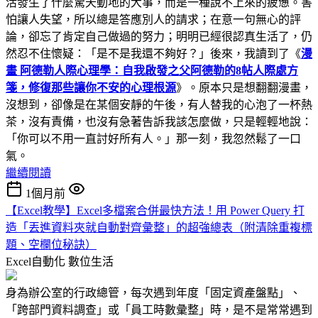
活發生了什麼驚天動地的大事，而是一種說不上來的疲憊。害
怕讓人失望，所以總是答應別人的請求；在意一句無心的評
論，卻忘了肯定自己做過的努力；明明已經很認真生活了，仍
然忍不住懷疑：「是不是我還不夠好？」後來，我讀到了《
漫
畫 阿德勒人際心理學：自我啟發之父阿德勒的8帖人際處方
箋，修復那些讓你不安的心理根源
》。原本只是想翻翻漫畫，
沒想到，卻像是在某個安靜的午後，有人替我的心泡了一杯熱
茶，沒有責備，也沒有急著告訴我該怎麼做，只是輕輕地說：
「你可以不用一直討好所有人。」那一刻，我忽然鬆了一口
氣。
繼續閱讀
1個月前
【Excel教學】Excel多檔案合併最快方法！用 Power Query 打
造「丟進資料夾就自動對齊彙整」的超強總表（附清除重複標
題、空欄位秘訣）
Excel自動化
數位生活
身為辦公室的行政總管，每次遇到年度「固定資產盤點」、
「跨部門資料調查」或「員工時數彙整」時，是不是常常遇到