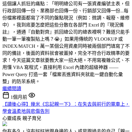
這個讓人抓狂的痛點：「明明總公司有一張資產編號主表，但
行政部回傳一份、業務部也回傳一份、行銷部又回傳一份...每
份檔案裡面都寫了不同的盤點現況（例如：微調、報廢、維修
中）。我到底要怎麼把這些分散在各部門 Excel 的『現況備
註』，通通『自動對齊』抓回總公司的總表裡啊？難道只能手
動一筆一筆複製貼上嗎？😭」如果用傳統的 VLOOKUP 或
INDEX/MATCH，萬一某個公用資產同時被兩個部門填寫了不
同的備註，後面的資料就會被蓋掉，完全不符合行政精準的要
求！今天這篇文章就要教大家一招大絕。不用寫複雜公式、不
用懂 VBA 寫程式，直接利用 Excel 內建的超級神器 ——
Power Query 打造一套「檔案丟進資料夾就能一鍵自動化彙
整」的防呆系統。
繼續閱讀
1個月前
【讀後心得】幾米《忘記親一下》：在失去與前行的電車上，
學會溫柔地與悲傷告別
心靈成長
親子育兒
你有多久，沒有好好地跟身邊的人、或是跟過去的自己「親一