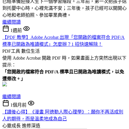
已經準備迎接人生下一個學習階段。三年前，第一次把孩子送
到托嬰中心時，心裡充滿不安；三年後，孩子已經可以開開心
心地和老師拍照、參加畢業典禮。
繼續閱讀
1週前
【PDF 教學】Adobe Acrobat 出現「您開啟的檔案符合 PDF/A
標準已開啟為唯讀模式」怎麼辦？1 招快速解除！
PDF工具
數位生活
使用 Adobe Acrobat 開啟 PDF 時，如果畫面上方突然出現以下
提示：
「您開啟的檔案符合 PDF/A 標準且已開啟為唯讀模式，以免
遭修改。」
繼續閱讀
1個月前
【讀後心得】《漫畫 阿德勒人際心理學》：願你不再活成別
人的期待，而是溫柔地成為自己
心靈成長
進修深造