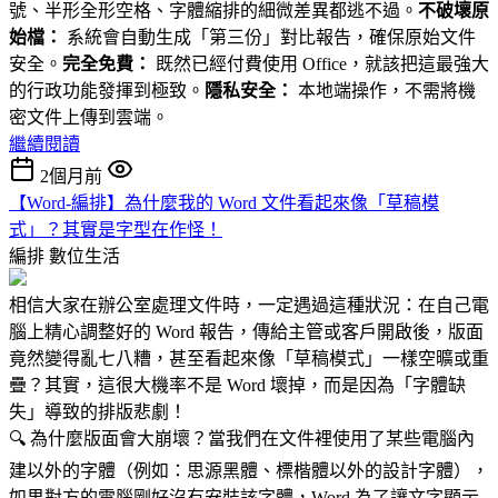
號、半形全形空格、字體縮排的細微差異都逃不過。
不破壞原
始檔：
系統會自動生成「第三份」對比報告，確保原始文件
安全。
完全免費：
既然已經付費使用 Office，就該把這最強大
的行政功能發揮到極致。
隱私安全：
本地端操作，不需將機
密文件上傳到雲端。
繼續閱讀
2個月前
【Word-編排】為什麼我的 Word 文件看起來像「草稿模
式」？其實是字型在作怪！
編排
數位生活
相信大家在辦公室處理文件時，一定遇過這種狀況：在自己電
腦上精心調整好的 Word 報告，傳給主管或客戶開啟後，版面
竟然變得亂七八糟，甚至看起來像「草稿模式」一樣空曠或重
疊？其實，這很大機率不是 Word 壞掉，而是因為「字體缺
失」導致的排版悲劇！
🔍 為什麼版面會大崩壞？當我們在文件裡使用了某些電腦內
建以外的字體（例如：思源黑體、標楷體以外的設計字體），
如果對方的電腦剛好沒有安裝該字體，Word 為了讓文字顯示