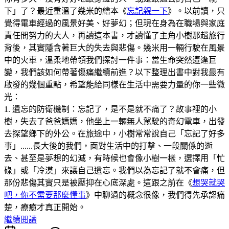
下」了？最近重溫了幾米的繪本《
忘記親一下
》。以前讀，只
覺得電車經過的風景好美、好夢幻；但現在身為在職場與家庭
責任間努力的大人，再讀這本書，才讀懂了主角小樹那趟旅行
背後，其實隱含著巨大的失去與悲傷。幾米用一輛行駛在風景
中的火車，溫柔地帶領我們探討一件事：當生命突然遭逢巨
變，我們該如何帶著傷痛繼續前進？以下整理出書中對我最有
啟發的幾個重點，希望能給同樣在生活中需要力量的你一些微
光：
1. 遺忘的防衛機制：忘記了，是不是就不痛了？故事裡的小
樹，失去了爸爸媽媽，他坐上一輛無人駕駛的奇幻電車，出發
去探望鄉下的外公。在旅途中，小樹常常說自己「忘記了好多
事」......長大後的我們，面對生活中的打擊、一段關係的逝
去、甚至是夢想的幻滅，有時候也會像小樹一樣，選擇用「忙
碌」或「冷漠」來讓自己遺忘。我們以為忘記了就不會痛，但
那份悲傷其實只是被壓抑在心底深處。這跟之前在《
想哭就哭
吧，你不需要那麼懂事
》中聊過的概念很像，我們得先承認痛
楚，療癒才真正開始。
繼續閱讀