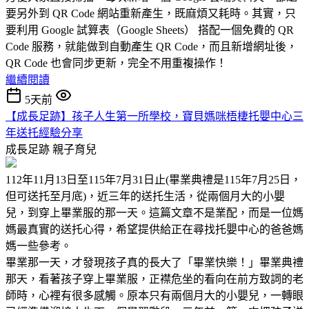
要另外到 QR Code 網站重新產生，既麻煩又耗時。其實，只
要利用 Google 試算表（Google Sheets） 搭配一個免費的 QR
Code 服務，就能做到自動產生 QR Code，而且新增網址後，
QR Code 也會同步更新，完全不用重複操作！
繼續閱讀
5天前
【成長足跡】孩子人生第一所學校，寶貝媽咪梧棲托嬰中心三
年送托經驗分享
成長足跡
親子育兒
112年11月13日至115年7月31日止(畢業典禮是115年7月25日，
但可送托至月底)，近三年的送托生活，從兩個月大的小嬰
兒，到穿上畢業服的那一天。這篇文章不是業配，而是一位媽
媽最真實的送托心得，希望提供給正在尋找托嬰中心的爸爸媽
媽一些參考。
畢業那一天，才發現孩子真的長大了「畢業快樂！」畢業典禮
那天，看著孩子穿上畢業服，正襟危坐的看向在前方致詞的老
師時，心裡有很多感觸。原本只有兩個月大的小嬰兒，一轉眼