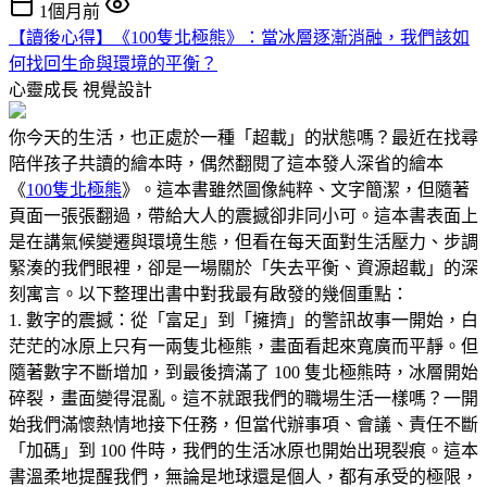
1個月前
【讀後心得】《100隻北極熊》：當冰層逐漸消融，我們該如
何找回生命與環境的平衡？
心靈成長
視覺設計
你今天的生活，也正處於一種「超載」的狀態嗎？最近在找尋
陪伴孩子共讀的繪本時，偶然翻閱了這本發人深省的繪本
《
100隻北極熊
》。這本書雖然圖像純粹、文字簡潔，但隨著
頁面一張張翻過，帶給大人的震撼卻非同小可。這本書表面上
是在講氣候變遷與環境生態，但看在每天面對生活壓力、步調
緊湊的我們眼裡，卻是一場關於「失去平衡、資源超載」的深
刻寓言。以下整理出書中對我最有啟發的幾個重點：
1. 數字的震撼：從「富足」到「擁擠」的警訊故事一開始，白
茫茫的冰原上只有一兩隻北極熊，畫面看起來寬廣而平靜。但
隨著數字不斷增加，到最後擠滿了 100 隻北極熊時，冰層開始
碎裂，畫面變得混亂。這不就跟我們的職場生活一樣嗎？一開
始我們滿懷熱情地接下任務，但當代辦事項、會議、責任不斷
「加碼」到 100 件時，我們的生活冰原也開始出現裂痕。這本
書溫柔地提醒我們，無論是地球還是個人，都有承受的極限，