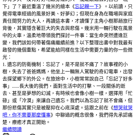
下」了？最近重溫了幾米的繪本《
忘記親一下
》。以前讀，只
覺得電車經過的風景好美、好夢幻；但現在身為在職場與家庭
責任間努力的大人，再讀這本書，才讀懂了主角小樹那趟旅行
背後，其實隱含著巨大的失去與悲傷。幾米用一輛行駛在風景
中的火車，溫柔地帶領我們探討一件事：當生命突然遭逢巨
變，我們該如何帶著傷痛繼續前進？以下整理出書中對我最有
啟發的幾個重點，希望能給同樣在生活中需要力量的你一些微
光：
1. 遺忘的防衛機制：忘記了，是不是就不痛了？故事裡的小
樹，失去了爸爸媽媽，他坐上一輛無人駕駛的奇幻電車，出發
去探望鄉下的外公。在旅途中，小樹常常說自己「忘記了好多
事」......長大後的我們，面對生活中的打擊、一段關係的逝
去、甚至是夢想的幻滅，有時候也會像小樹一樣，選擇用「忙
碌」或「冷漠」來讓自己遺忘。我們以為忘記了就不會痛，但
那份悲傷其實只是被壓抑在心底深處。這跟之前在《
想哭就哭
吧，你不需要那麼懂事
》中聊過的概念很像，我們得先承認痛
楚，療癒才真正開始。
繼續閱讀