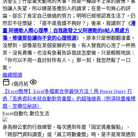
活發生了什麼驚天動地的大事，而是一種說不上來的疲憊。害
怕讓人失望，所以總是答應別人的請求；在意一句無心的評
論，卻忘了肯定自己做過的努力；明明已經很認真生活了，仍
然忍不住懷疑：「是不是我還不夠好？」後來，我讀到了《
漫
畫 阿德勒人際心理學：自我啟發之父阿德勒的8帖人際處方
箋，修復那些讓你不安的心理根源
》。原本只是想翻翻漫畫，
沒想到，卻像是在某個安靜的午後，有人替我的心泡了一杯熱
茶，沒有責備，也沒有急著告訴我該怎麼做，只是輕輕地說：
「你可以不用一直討好所有人。」那一刻，我忽然鬆了一口
氣。
繼續閱讀
1個月前
【Excel教學】Excel多檔案合併最快方法！用 Power Query 打
造「丟進資料夾就自動對齊彙整」的超強總表（附清除重複標
題、空欄位秘訣）
Excel自動化
數位生活
身為辦公室的行政總管，每次遇到年度「固定資產盤點」、
「跨部門資料調查」或「員工時數彙整」時，是不是常常遇到