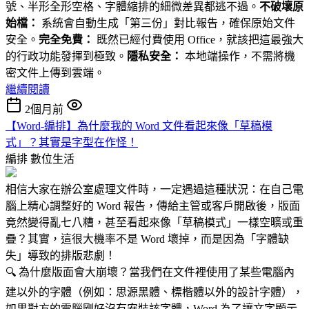
號、半形全形空格、字體縮排的細微差異都逃不過。
不破壞原
始檔：
系統會自動生成「第三份」對比報告，確保原始文件
安全。
完全免費：
既然已經付費使用 Office，就該把這最強大
的行政功能發揮到極致。
隱私安全：
本地端操作，不需將機
密文件上傳到雲端。
繼續閱讀
2個月前
【Word-編排】為什麼我的 Word 文件看起來像「草稿模
式」？其實是字型在作怪！
編排
數位生活
相信大家在辦公室處理文件時，一定遇過這種狀況：在自己電
腦上精心調整好的 Word 報告，傳給主管或客戶開啟後，版面
竟然變得亂七八糟，甚至看起來像「草稿模式」一樣空曠或重
疊？其實，這很大機率不是 Word 壞掉，而是因為「字體缺
失」導致的排版悲劇！
🔍 為什麼版面會大崩壞？當我們在文件裡使用了某些電腦內
建以外的字體（例如：思源黑體、標楷體以外的設計字體），
如果對方的電腦剛好沒有安裝該字體，Word 為了讓文字顯示