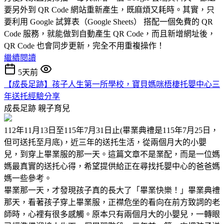
要另外到 QR Code 網站重新產生，既麻煩又耗時。其實，只
要利用 Google 試算表（Google Sheets） 搭配一個免費的 QR
Code 服務，就能做到自動產生 QR Code，而且新增網址後，
QR Code 也會同步更新，完全不用重複操作！
繼續閱讀
5天前
【成長足跡】孩子人生第一所學校，寶貝媽咪梧棲托嬰中心三
年送托經驗分享
成長足跡
親子育兒
112年11月13日至115年7月31日止(畢業典禮是115年7月25日，
但可送托至月底)，近三年的送托生活，從兩個月大的小嬰
兒，到穿上畢業服的那一天。這篇文章不是業配，而是一位媽
媽最真實的送托心得，希望提供給正在尋找托嬰中心的爸爸媽
媽一些參考。
畢業那一天，才發現孩子真的長大了「畢業快樂！」畢業典禮
那天，看著孩子穿上畢業服，正襟危坐的看向在前方致詞的老
師時，心裡有很多感觸。原本只有兩個月大的小嬰兒，一轉眼