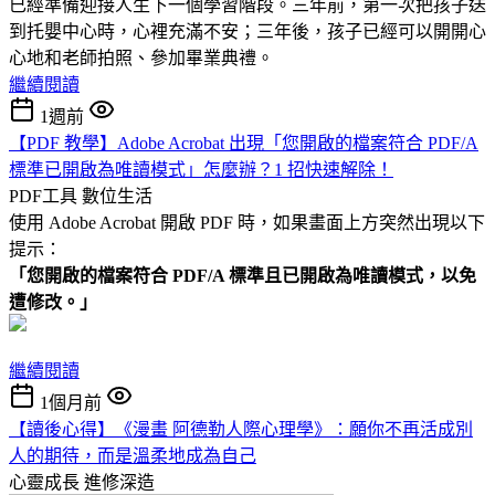
已經準備迎接人生下一個學習階段。三年前，第一次把孩子送
到托嬰中心時，心裡充滿不安；三年後，孩子已經可以開開心
心地和老師拍照、參加畢業典禮。
繼續閱讀
1週前
【PDF 教學】Adobe Acrobat 出現「您開啟的檔案符合 PDF/A
標準已開啟為唯讀模式」怎麼辦？1 招快速解除！
PDF工具
數位生活
使用 Adobe Acrobat 開啟 PDF 時，如果畫面上方突然出現以下
提示：
「您開啟的檔案符合 PDF/A 標準且已開啟為唯讀模式，以免
遭修改。」
繼續閱讀
1個月前
【讀後心得】《漫畫 阿德勒人際心理學》：願你不再活成別
人的期待，而是溫柔地成為自己
心靈成長
進修深造