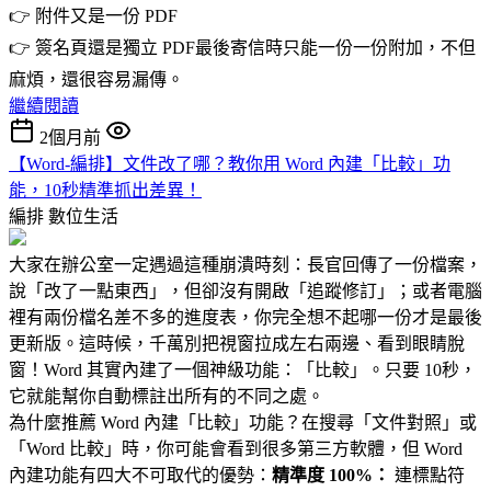
👉 附件又是一份 PDF
👉 簽名頁還是獨立 PDF最後寄信時只能一份一份附加，不但
麻煩，還很容易漏傳。
繼續閱讀
2個月前
【Word-編排】文件改了哪？教你用 Word 內建「比較」功
能，10秒精準抓出差異！
編排
數位生活
大家在辦公室一定遇過這種崩潰時刻：長官回傳了一份檔案，
說「改了一點東西」，但卻沒有開啟「追蹤修訂」；或者電腦
裡有兩份檔名差不多的進度表，你完全想不起哪一份才是最後
更新版。這時候，千萬別把視窗拉成左右兩邊、看到眼睛脫
窗！Word 其實內建了一個神級功能：「比較」。只要 10秒，
它就能幫你自動標註出所有的不同之處。
為什麼推薦 Word 內建「比較」功能？在搜尋「文件對照」或
「Word 比較」時，你可能會看到很多第三方軟體，但 Word
內建功能有四大不可取代的優勢：
精準度 100%：
連標點符