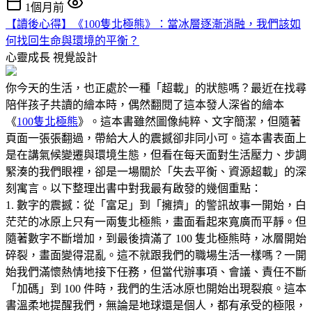
1個月前
【讀後心得】《100隻北極熊》：當冰層逐漸消融，我們該如
何找回生命與環境的平衡？
心靈成長
視覺設計
你今天的生活，也正處於一種「超載」的狀態嗎？最近在找尋
陪伴孩子共讀的繪本時，偶然翻閱了這本發人深省的繪本
《
100隻北極熊
》。這本書雖然圖像純粹、文字簡潔，但隨著
頁面一張張翻過，帶給大人的震撼卻非同小可。這本書表面上
是在講氣候變遷與環境生態，但看在每天面對生活壓力、步調
緊湊的我們眼裡，卻是一場關於「失去平衡、資源超載」的深
刻寓言。以下整理出書中對我最有啟發的幾個重點：
1. 數字的震撼：從「富足」到「擁擠」的警訊故事一開始，白
茫茫的冰原上只有一兩隻北極熊，畫面看起來寬廣而平靜。但
隨著數字不斷增加，到最後擠滿了 100 隻北極熊時，冰層開始
碎裂，畫面變得混亂。這不就跟我們的職場生活一樣嗎？一開
始我們滿懷熱情地接下任務，但當代辦事項、會議、責任不斷
「加碼」到 100 件時，我們的生活冰原也開始出現裂痕。這本
書溫柔地提醒我們，無論是地球還是個人，都有承受的極限，