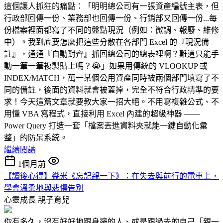
這個讓人抓狂的痛點：「明明總公司有一張資產編號主表，但
行政部回傳一份、業務部也回傳一份、行銷部又回傳一份...每
份檔案裡面都寫了不同的盤點現況（例如：微調、報廢、維修
中）。我到底要怎麼把這些分散在各部門 Excel 的『現況備
註』，通通『自動對齊』抓回總公司的總表裡啊？難道只能手
動一筆一筆複製貼上嗎？😭」如果用傳統的 VLOOKUP 或
INDEX/MATCH，萬一某個公用資產同時被兩個部門填寫了不
同的備註，後面的資料就會被蓋掉，完全不符合行政精準的要
求！今天這篇文章就要教大家一招大絕。不用寫複雜公式、不
用懂 VBA 寫程式，直接利用 Excel 內建的超級神器 ——
Power Query 打造一套「檔案丟進資料夾就能一鍵自動化彙
整」的防呆系統。
繼續閱讀
1個月前
【讀後心得】幾米《忘記親一下》：在失去與前行的電車上，
學會溫柔地與悲傷告別
心靈成長
親子育兒
你有多久，沒有好好地跟身邊的人、或是跟過去的自己「親一