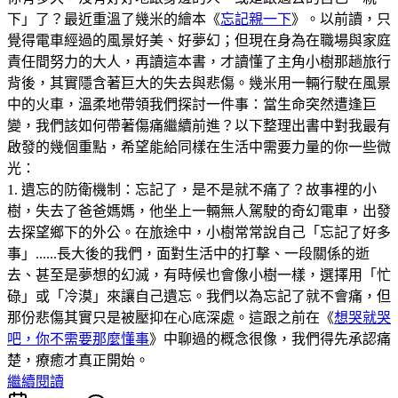
下」了？最近重溫了幾米的繪本《
忘記親一下
》。以前讀，只
覺得電車經過的風景好美、好夢幻；但現在身為在職場與家庭
責任間努力的大人，再讀這本書，才讀懂了主角小樹那趟旅行
背後，其實隱含著巨大的失去與悲傷。幾米用一輛行駛在風景
中的火車，溫柔地帶領我們探討一件事：當生命突然遭逢巨
變，我們該如何帶著傷痛繼續前進？以下整理出書中對我最有
啟發的幾個重點，希望能給同樣在生活中需要力量的你一些微
光：
1. 遺忘的防衛機制：忘記了，是不是就不痛了？故事裡的小
樹，失去了爸爸媽媽，他坐上一輛無人駕駛的奇幻電車，出發
去探望鄉下的外公。在旅途中，小樹常常說自己「忘記了好多
事」......長大後的我們，面對生活中的打擊、一段關係的逝
去、甚至是夢想的幻滅，有時候也會像小樹一樣，選擇用「忙
碌」或「冷漠」來讓自己遺忘。我們以為忘記了就不會痛，但
那份悲傷其實只是被壓抑在心底深處。這跟之前在《
想哭就哭
吧，你不需要那麼懂事
》中聊過的概念很像，我們得先承認痛
楚，療癒才真正開始。
繼續閱讀