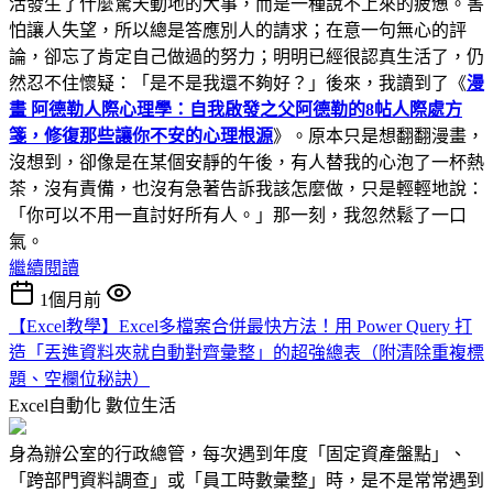
活發生了什麼驚天動地的大事，而是一種說不上來的疲憊。害
怕讓人失望，所以總是答應別人的請求；在意一句無心的評
論，卻忘了肯定自己做過的努力；明明已經很認真生活了，仍
然忍不住懷疑：「是不是我還不夠好？」後來，我讀到了《
漫
畫 阿德勒人際心理學：自我啟發之父阿德勒的8帖人際處方
箋，修復那些讓你不安的心理根源
》。原本只是想翻翻漫畫，
沒想到，卻像是在某個安靜的午後，有人替我的心泡了一杯熱
茶，沒有責備，也沒有急著告訴我該怎麼做，只是輕輕地說：
「你可以不用一直討好所有人。」那一刻，我忽然鬆了一口
氣。
繼續閱讀
1個月前
【Excel教學】Excel多檔案合併最快方法！用 Power Query 打
造「丟進資料夾就自動對齊彙整」的超強總表（附清除重複標
題、空欄位秘訣）
Excel自動化
數位生活
身為辦公室的行政總管，每次遇到年度「固定資產盤點」、
「跨部門資料調查」或「員工時數彙整」時，是不是常常遇到