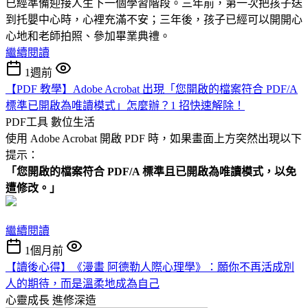
已經準備迎接人生下一個學習階段。三年前，第一次把孩子送
到托嬰中心時，心裡充滿不安；三年後，孩子已經可以開開心
心地和老師拍照、參加畢業典禮。
繼續閱讀
1週前
【PDF 教學】Adobe Acrobat 出現「您開啟的檔案符合 PDF/A
標準已開啟為唯讀模式」怎麼辦？1 招快速解除！
PDF工具
數位生活
使用 Adobe Acrobat 開啟 PDF 時，如果畫面上方突然出現以下
提示：
「您開啟的檔案符合 PDF/A 標準且已開啟為唯讀模式，以免
遭修改。」
繼續閱讀
1個月前
【讀後心得】《漫畫 阿德勒人際心理學》：願你不再活成別
人的期待，而是溫柔地成為自己
心靈成長
進修深造