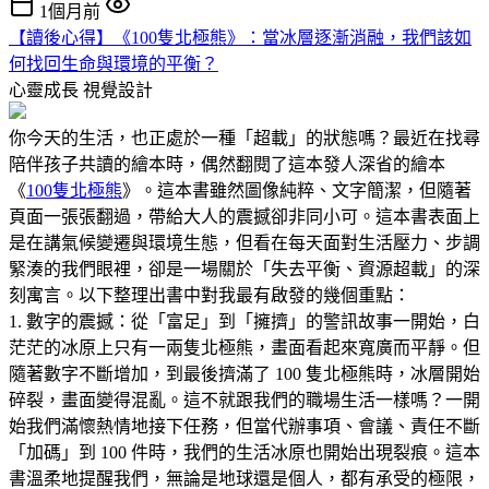
1個月前
【讀後心得】《100隻北極熊》：當冰層逐漸消融，我們該如
何找回生命與環境的平衡？
心靈成長
視覺設計
你今天的生活，也正處於一種「超載」的狀態嗎？最近在找尋
陪伴孩子共讀的繪本時，偶然翻閱了這本發人深省的繪本
《
100隻北極熊
》。這本書雖然圖像純粹、文字簡潔，但隨著
頁面一張張翻過，帶給大人的震撼卻非同小可。這本書表面上
是在講氣候變遷與環境生態，但看在每天面對生活壓力、步調
緊湊的我們眼裡，卻是一場關於「失去平衡、資源超載」的深
刻寓言。以下整理出書中對我最有啟發的幾個重點：
1. 數字的震撼：從「富足」到「擁擠」的警訊故事一開始，白
茫茫的冰原上只有一兩隻北極熊，畫面看起來寬廣而平靜。但
隨著數字不斷增加，到最後擠滿了 100 隻北極熊時，冰層開始
碎裂，畫面變得混亂。這不就跟我們的職場生活一樣嗎？一開
始我們滿懷熱情地接下任務，但當代辦事項、會議、責任不斷
「加碼」到 100 件時，我們的生活冰原也開始出現裂痕。這本
書溫柔地提醒我們，無論是地球還是個人，都有承受的極限，