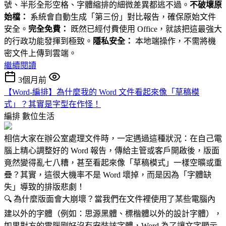
號、半形全形空格、字體縮排的細微差異都逃不過。
不破壞原
始檔：
系統會自動生成「第三份」對比報告，確保原始文件
安全。
完全免費：
既然已經付費使用 Office，就該把這最強大
的行政功能發揮到極致。
隱私安全：
本地端操作，不需將機
密文件上傳到雲端。
繼續閱讀
3個月前
【Word-編排】為什麼我的 Word 文件看起來像「草稿模
式」？其實是字型在作怪！
編排
數位生活
相信大家在辦公室處理文件時，一定遇過這種狀況：在自己電
腦上精心調整好的 Word 報告，傳給主管或客戶開啟後，版面
竟然變得亂七八糟，甚至看起來像「草稿模式」一樣空曠或重
疊？其實，這很大機率不是 Word 壞掉，而是因為「字體缺
失」導致的排版悲劇！
🔍 為什麼版面會大崩壞？當我們在文件裡使用了某些電腦內
建以外的字體（例如：思源黑體、標楷體以外的設計字體），
如果對方的電腦剛好沒有安裝該字體，Word 為了讓文字顯示