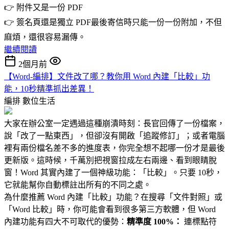
👉 附件又是一份 PDF
👉 簽名頁還是獨立 PDF最後寄信時只能一份一份附加，不但
麻煩，還很容易漏傳。
繼續閱讀
2個月前
【Word-編排】文件改了哪？教你用 Word 內建「比較」功
能，10秒精準抓出差異！
編排
數位生活
大家在辦公室一定遇過這種崩潰時刻：長官回傳了一份檔案，
說「改了一點東西」，但卻沒有開啟「追蹤修訂」；或者電腦
裡有兩份檔名差不多的進度表，你完全想不起哪一份才是最後
更新版。這時候，千萬別把視窗拉成左右兩邊、看到眼睛脫
窗！Word 其實內建了一個神級功能：「比較」。只要 10秒，
它就能幫你自動標註出所有的不同之處。
為什麼推薦 Word 內建「比較」功能？在搜尋「文件對照」或
「Word 比較」時，你可能會看到很多第三方軟體，但 Word
內建功能有四大不可取代的優勢：
精準度 100%：
連標點符