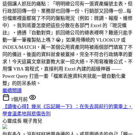
這個讓人抓狂的痛點：「明明總公司有一張資產編號主表，但
行政部回傳一份、業務部也回傳一份、行銷部又回傳一份...每
份檔案裡面都寫了不同的盤點現況（例如：微調、報廢、維修
中）。我到底要怎麼把這些分散在各部門 Excel 的『現況備
註』，通通『自動對齊』抓回總公司的總表裡啊？難道只能手
動一筆一筆複製貼上嗎？😭」如果用傳統的 VLOOKUP 或
INDEX/MATCH，萬一某個公用資產同時被兩個部門填寫了不
同的備註，後面的資料就會被蓋掉，完全不符合行政精準的要
求！今天這篇文章就要教大家一招大絕。不用寫複雜公式、不
用懂 VBA 寫程式，直接利用 Excel 內建的超級神器 ——
Power Query 打造一套「檔案丟進資料夾就能一鍵自動化彙
整」的防呆系統。
繼續閱讀
1個月前
【讀後心得】幾米《忘記親一下》：在失去與前行的電車上，
學會溫柔地與悲傷告別
心靈成長
親子育兒
你有多久，沒有好好地跟身邊的人、或是跟過去的自己「親一