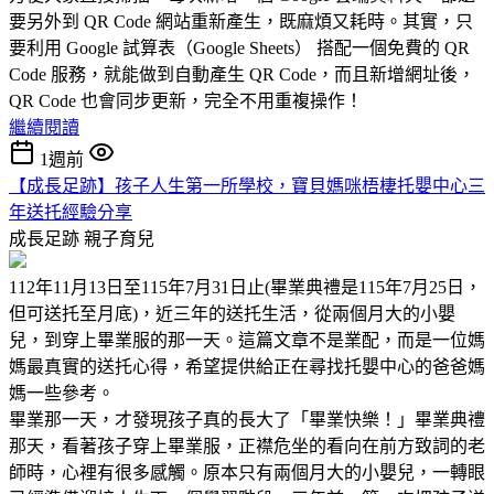
要另外到 QR Code 網站重新產生，既麻煩又耗時。其實，只
要利用 Google 試算表（Google Sheets） 搭配一個免費的 QR
Code 服務，就能做到自動產生 QR Code，而且新增網址後，
QR Code 也會同步更新，完全不用重複操作！
繼續閱讀
1週前
【成長足跡】孩子人生第一所學校，寶貝媽咪梧棲托嬰中心三
年送托經驗分享
成長足跡
親子育兒
112年11月13日至115年7月31日止(畢業典禮是115年7月25日，
但可送托至月底)，近三年的送托生活，從兩個月大的小嬰
兒，到穿上畢業服的那一天。這篇文章不是業配，而是一位媽
媽最真實的送托心得，希望提供給正在尋找托嬰中心的爸爸媽
媽一些參考。
畢業那一天，才發現孩子真的長大了「畢業快樂！」畢業典禮
那天，看著孩子穿上畢業服，正襟危坐的看向在前方致詞的老
師時，心裡有很多感觸。原本只有兩個月大的小嬰兒，一轉眼