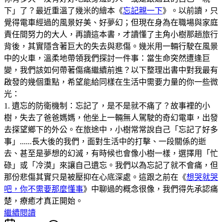
下」了？最近重溫了幾米的繪本《
忘記親一下
》。以前讀，只
覺得電車經過的風景好美、好夢幻；但現在身為在職場與家庭
責任間努力的大人，再讀這本書，才讀懂了主角小樹那趟旅行
背後，其實隱含著巨大的失去與悲傷。幾米用一輛行駛在風景
中的火車，溫柔地帶領我們探討一件事：當生命突然遭逢巨
變，我們該如何帶著傷痛繼續前進？以下整理出書中對我最有
啟發的幾個重點，希望能給同樣在生活中需要力量的你一些微
光：
1. 遺忘的防衛機制：忘記了，是不是就不痛了？故事裡的小
樹，失去了爸爸媽媽，他坐上一輛無人駕駛的奇幻電車，出發
去探望鄉下的外公。在旅途中，小樹常常說自己「忘記了好多
事」......長大後的我們，面對生活中的打擊、一段關係的逝
去、甚至是夢想的幻滅，有時候也會像小樹一樣，選擇用「忙
碌」或「冷漠」來讓自己遺忘。我們以為忘記了就不會痛，但
那份悲傷其實只是被壓抑在心底深處。這跟之前在《
想哭就哭
吧，你不需要那麼懂事
》中聊過的概念很像，我們得先承認痛
楚，療癒才真正開始。
繼續閱讀