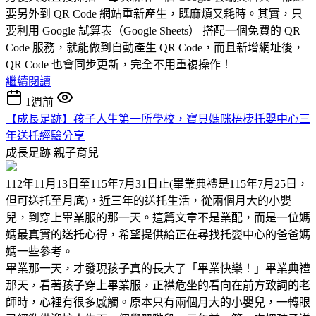
要另外到 QR Code 網站重新產生，既麻煩又耗時。其實，只
要利用 Google 試算表（Google Sheets） 搭配一個免費的 QR
Code 服務，就能做到自動產生 QR Code，而且新增網址後，
QR Code 也會同步更新，完全不用重複操作！
繼續閱讀
1週前
【成長足跡】孩子人生第一所學校，寶貝媽咪梧棲托嬰中心三
年送托經驗分享
成長足跡
親子育兒
112年11月13日至115年7月31日止(畢業典禮是115年7月25日，
但可送托至月底)，近三年的送托生活，從兩個月大的小嬰
兒，到穿上畢業服的那一天。這篇文章不是業配，而是一位媽
媽最真實的送托心得，希望提供給正在尋找托嬰中心的爸爸媽
媽一些參考。
畢業那一天，才發現孩子真的長大了「畢業快樂！」畢業典禮
那天，看著孩子穿上畢業服，正襟危坐的看向在前方致詞的老
師時，心裡有很多感觸。原本只有兩個月大的小嬰兒，一轉眼