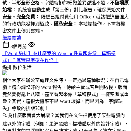
號、半形全形空格、字體縮排的細微差異都逃不過。
不破壞原
始檔：
系統會自動生成「第三份」對比報告，確保原始文件
安全。
完全免費：
既然已經付費使用 Office，就該把這最強大
的行政功能發揮到極致。
隱私安全：
本地端操作，不需將機
密文件上傳到雲端。
繼續閱讀
3個月前
【Word-編排】為什麼我的 Word 文件看起來像「草稿模
式」？其實是字型在作怪！
編排
數位生活
相信大家在辦公室處理文件時，一定遇過這種狀況：在自己電
腦上精心調整好的 Word 報告，傳給主管或客戶開啟後，版面
竟然變得亂七八糟，甚至看起來像「草稿模式」一樣空曠或重
疊？其實，這很大機率不是 Word 壞掉，而是因為「字體缺
失」導致的排版悲劇！
🔍 為什麼版面會大崩壞？當我們在文件裡使用了某些電腦內
建以外的字體（例如：思源黑體、標楷體以外的設計字體），
如果對方的電腦剛好沒有安裝該字體，Word 為了讓文字顯示