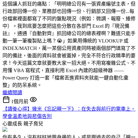
這個讓人抓狂的痛點：「明明總公司有一張資產編號主表，但
行政部回傳一份、業務部也回傳一份、行銷部又回傳一份...每
份檔案裡面都寫了不同的盤點現況（例如：微調、報廢、維修
中）。我到底要怎麼把這些分散在各部門 Excel 的『現況備
註』，通通『自動對齊』抓回總公司的總表裡啊？難道只能手
動一筆一筆複製貼上嗎？😭」如果用傳統的 VLOOKUP 或
INDEX/MATCH，萬一某個公用資產同時被兩個部門填寫了不
同的備註，後面的資料就會被蓋掉，完全不符合行政精準的要
求！今天這篇文章就要教大家一招大絕。不用寫複雜公式、不
用懂 VBA 寫程式，直接利用 Excel 內建的超級神器 ——
Power Query 打造一套「檔案丟進資料夾就能一鍵自動化彙
整」的防呆系統。
繼續閱讀
1個月前
【讀後心得】幾米《忘記親一下》：在失去與前行的電車上，
學會溫柔地與悲傷告別
心靈成長
親子育兒
你有多久，沒有好好地跟身邊的人、或是跟過去的自己「親一