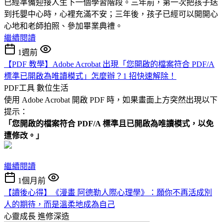
已經準備迎接人生下一個學習階段。三年前，第一次把孩子送
到托嬰中心時，心裡充滿不安；三年後，孩子已經可以開開心
心地和老師拍照、參加畢業典禮。
繼續閱讀
1週前
【PDF 教學】Adobe Acrobat 出現「您開啟的檔案符合 PDF/A
標準已開啟為唯讀模式」怎麼辦？1 招快速解除！
PDF工具
數位生活
使用 Adobe Acrobat 開啟 PDF 時，如果畫面上方突然出現以下
提示：
「您開啟的檔案符合 PDF/A 標準且已開啟為唯讀模式，以免
遭修改。」
繼續閱讀
1個月前
【讀後心得】《漫畫 阿德勒人際心理學》：願你不再活成別
人的期待，而是溫柔地成為自己
心靈成長
進修深造