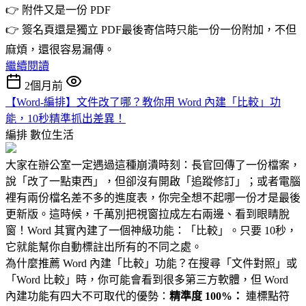
👉 附件又是一份 PDF
👉 簽名頁還是獨立 PDF最後寄信時只能一份一份附加，不但
麻煩，還很容易漏傳。
繼續閱讀
2個月前
【Word-編排】文件改了哪？教你用 Word 內建「比較」功
能，10秒精準抓出差異！
編排
數位生活
大家在辦公室一定遇過這種崩潰時刻：長官回傳了一份檔案，
說「改了一點東西」，但卻沒有開啟「追蹤修訂」；或者電腦
裡有兩份檔名差不多的進度表，你完全想不起哪一份才是最後
更新版。這時候，千萬別把視窗拉成左右兩邊、看到眼睛脫
窗！Word 其實內建了一個神級功能：「比較」。只要 10秒，
它就能幫你自動標註出所有的不同之處。
為什麼推薦 Word 內建「比較」功能？在搜尋「文件對照」或
「Word 比較」時，你可能會看到很多第三方軟體，但 Word
內建功能有四大不可取代的優勢：
精準度 100%：
連標點符