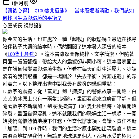
1個月前
【讀後心得】《100隻北極熊》：當冰層逐漸消融，我們該如
何找回生命與環境的平衡？
心靈成長
視覺設計
你今天的生活，也正處於一種「超載」的狀態嗎？最近在找尋
陪伴孩子共讀的繪本時，偶然翻閱了這本發人深省的繪本
《
100隻北極熊
》。這本書雖然圖像純粹、文字簡潔，但隨著
頁面一張張翻過，帶給大人的震撼卻非同小可。這本書表面上
是在講氣候變遷與環境生態，但看在每天面對生活壓力、步調
緊湊的我們眼裡，卻是一場關於「失去平衡、資源超載」的深
刻寓言。以下整理出書中對我最有啟發的幾個重點：
1. 數字的震撼：從「富足」到「擁擠」的警訊故事一開始，白
茫茫的冰原上只有一兩隻北極熊，畫面看起來寬廣而平靜。但
隨著數字不斷增加，到最後擠滿了 100 隻北極熊時，冰層開始
碎裂，畫面變得混亂。這不就跟我們的職場生活一樣嗎？一開
始我們滿懷熱情地接下任務，但當代辦事項、會議、責任不斷
「加碼」到 100 件時，我們的生活冰原也開始出現裂痕。這本
書溫柔地提醒我們，無論是地球還是個人，都有承受的極限，