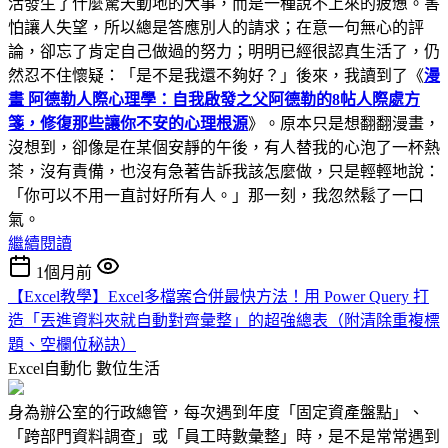
活發生了什麼驚天動地的大事，而是一種說不上來的疲憊。害
怕讓人失望，所以總是答應別人的請求；在意一句無心的評
論，卻忘了肯定自己做過的努力；明明已經很認真生活了，仍
然忍不住懷疑：「是不是我還不夠好？」後來，我讀到了《
漫
畫 阿德勒人際心理學：自我啟發之父阿德勒的8帖人際處方
箋，修復那些讓你不安的心理根源
》。原本只是想翻翻漫畫，
沒想到，卻像是在某個安靜的午後，有人替我的心泡了一杯熱
茶，沒有責備，也沒有急著告訴我該怎麼做，只是輕輕地說：
「你可以不用一直討好所有人。」那一刻，我忽然鬆了一口
氣。
繼續閱讀
1個月前
【Excel教學】Excel多檔案合併最快方法！用 Power Query 打
造「丟進資料夾就自動對齊彙整」的超強總表（附清除重複標
題、空欄位秘訣）
Excel自動化
數位生活
身為辦公室的行政總管，每次遇到年度「固定資產盤點」、
「跨部門資料調查」或「員工時數彙整」時，是不是常常遇到