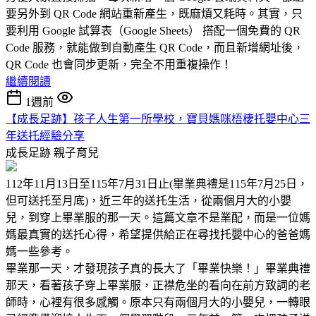
要另外到 QR Code 網站重新產生，既麻煩又耗時。其實，只
要利用 Google 試算表（Google Sheets） 搭配一個免費的 QR
Code 服務，就能做到自動產生 QR Code，而且新增網址後，
QR Code 也會同步更新，完全不用重複操作！
繼續閱讀
1週前
【成長足跡】孩子人生第一所學校，寶貝媽咪梧棲托嬰中心三
年送托經驗分享
成長足跡
親子育兒
112年11月13日至115年7月31日止(畢業典禮是115年7月25日，
但可送托至月底)，近三年的送托生活，從兩個月大的小嬰
兒，到穿上畢業服的那一天。這篇文章不是業配，而是一位媽
媽最真實的送托心得，希望提供給正在尋找托嬰中心的爸爸媽
媽一些參考。
畢業那一天，才發現孩子真的長大了「畢業快樂！」畢業典禮
那天，看著孩子穿上畢業服，正襟危坐的看向在前方致詞的老
師時，心裡有很多感觸。原本只有兩個月大的小嬰兒，一轉眼