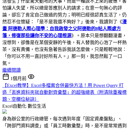
活發生了什麼驚天動地的大事，而是一種說不上來的疲憊。害
怕讓人失望，所以總是答應別人的請求；在意一句無心的評
論，卻忘了肯定自己做過的努力；明明已經很認真生活了，仍
然忍不住懷疑：「是不是我還不夠好？」後來，我讀到了《
漫
畫 阿德勒人際心理學：自我啟發之父阿德勒的8帖人際處方
箋，修復那些讓你不安的心理根源
》。原本只是想翻翻漫畫，
沒想到，卻像是在某個安靜的午後，有人替我的心泡了一杯熱
茶，沒有責備，也沒有急著告訴我該怎麼做，只是輕輕地說：
「你可以不用一直討好所有人。」那一刻，我忽然鬆了一口
氣。
繼續閱讀
1個月前
【Excel教學】Excel多檔案合併最快方法！用 Power Query 打
造「丟進資料夾就自動對齊彙整」的超強總表（附清除重複標
題、空欄位秘訣）
Excel自動化
數位生活
身為辦公室的行政總管，每次遇到年度「固定資產盤點」、
「跨部門資料調查」或「員工時數彙整」時，是不是常常遇到