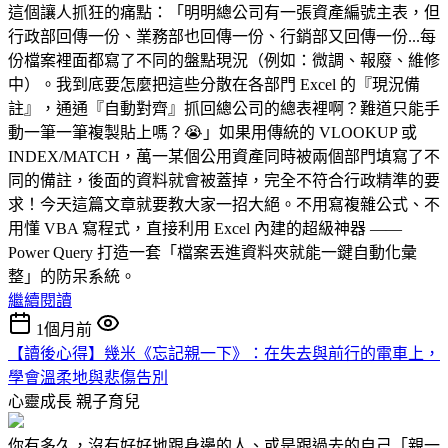
這個讓人抓狂的痛點：「明明總公司有一張資產編號主表，但
行政部回傳一份、業務部也回傳一份、行銷部又回傳一份...每
份檔案裡面都寫了不同的盤點現況（例如：微調、報廢、維修
中）。我到底要怎麼把這些分散在各部門 Excel 的『現況備
註』，通通『自動對齊』抓回總公司的總表裡啊？難道只能手
動一筆一筆複製貼上嗎？😭」如果用傳統的 VLOOKUP 或
INDEX/MATCH，萬一某個公用資產同時被兩個部門填寫了不
同的備註，後面的資料就會被蓋掉，完全不符合行政精準的要
求！今天這篇文章就要教大家一招大絕。不用寫複雜公式、不
用懂 VBA 寫程式，直接利用 Excel 內建的超級神器 ——
Power Query 打造一套「檔案丟進資料夾就能一鍵自動化彙
整」的防呆系統。
繼續閱讀
1個月前
【讀後心得】幾米《忘記親一下》：在失去與前行的電車上，
學會溫柔地與悲傷告別
心靈成長
親子育兒
你有多久，沒有好好地跟身邊的人、或是跟過去的自己「親一