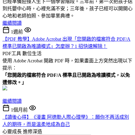
已經準備迎接人生下一個學習階段。三年前，第一次把孩子送
到托嬰中心時，心裡充滿不安；三年後，孩子已經可以開開心
心地和老師拍照、參加畢業典禮。
繼續閱讀
1週前
【PDF 教學】Adobe Acrobat 出現「您開啟的檔案符合 PDF/A
標準已開啟為唯讀模式」怎麼辦？1 招快速解除！
PDF工具
數位生活
使用 Adobe Acrobat 開啟 PDF 時，如果畫面上方突然出現以下
提示：
「您開啟的檔案符合 PDF/A 標準且已開啟為唯讀模式，以免
遭修改。」
繼續閱讀
1個月前
【讀後心得】《漫畫 阿德勒人際心理學》：願你不再活成別
人的期待，而是溫柔地成為自己
心靈成長
進修深造