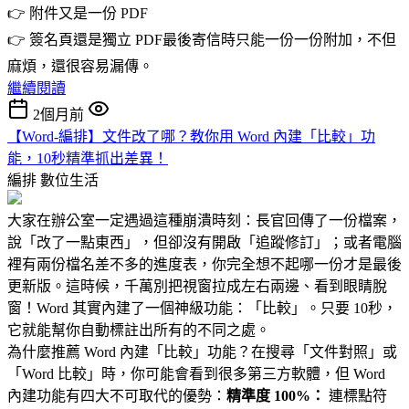
👉 附件又是一份 PDF
👉 簽名頁還是獨立 PDF最後寄信時只能一份一份附加，不但
麻煩，還很容易漏傳。
繼續閱讀
2個月前
【Word-編排】文件改了哪？教你用 Word 內建「比較」功
能，10秒精準抓出差異！
編排
數位生活
大家在辦公室一定遇過這種崩潰時刻：長官回傳了一份檔案，
說「改了一點東西」，但卻沒有開啟「追蹤修訂」；或者電腦
裡有兩份檔名差不多的進度表，你完全想不起哪一份才是最後
更新版。這時候，千萬別把視窗拉成左右兩邊、看到眼睛脫
窗！Word 其實內建了一個神級功能：「比較」。只要 10秒，
它就能幫你自動標註出所有的不同之處。
為什麼推薦 Word 內建「比較」功能？在搜尋「文件對照」或
「Word 比較」時，你可能會看到很多第三方軟體，但 Word
內建功能有四大不可取代的優勢：
精準度 100%：
連標點符