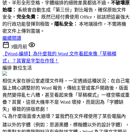
號、半形全形空格、字體縮排的細微差異都逃不過。
不破壞原
始檔：
系統會自動生成「第三份」對比報告，確保原始文件
安全。
完全免費：
既然已經付費使用 Office，就該把這最強大
的行政功能發揮到極致。
隱私安全：
本地端操作，不需將機
密文件上傳到雲端。
繼續閱讀
3個月前
【Word-編排】為什麼我的 Word 文件看起來像「草稿模
式」？其實是字型在作怪！
編排
數位生活
相信大家在辦公室處理文件時，一定遇過這種狀況：在自己電
腦上精心調整好的 Word 報告，傳給主管或客戶開啟後，版面
竟然變得亂七八糟，甚至看起來像「草稿模式」一樣空曠或重
疊？其實，這很大機率不是 Word 壞掉，而是因為「字體缺
失」導致的排版悲劇！
🔍 為什麼版面會大崩壞？當我們在文件裡使用了某些電腦內
建以外的字體（例如：思源黑體、標楷體以外的設計字體），
如果對方的電腦剛好沒有安裝該字體，Word 為了讓文字顯示