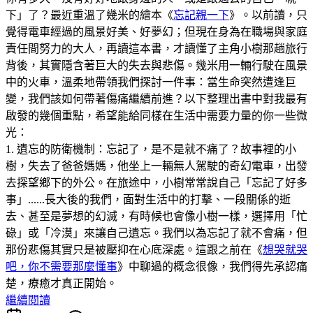
下」了？最近重溫了幾米的繪本《
忘記親一下
》。以前讀，只
覺得電車經過的風景好美、好夢幻；但現在身為在職場與家庭
責任間努力的大人，再讀這本書，才讀懂了主角小樹那趟旅行
背後，其實隱含著巨大的失去與悲傷。幾米用一輛行駛在風景
中的火車，溫柔地帶領我們探討一件事：當生命突然遭逢巨
變，我們該如何帶著傷痛繼續前進？以下整理出書中對我最有
啟發的幾個重點，希望能給同樣在生活中需要力量的你一些微
光：
1. 遺忘的防衛機制：忘記了，是不是就不痛了？故事裡的小
樹，失去了爸爸媽媽，他坐上一輛無人駕駛的奇幻電車，出發
去探望鄉下的外公。在旅途中，小樹常常說自己「忘記了好多
事」......長大後的我們，面對生活中的打擊、一段關係的逝
去、甚至是夢想的幻滅，有時候也會像小樹一樣，選擇用「忙
碌」或「冷漠」來讓自己遺忘。我們以為忘記了就不會痛，但
那份悲傷其實只是被壓抑在心底深處。這跟之前在《
想哭就哭
吧，你不需要那麼懂事
》中聊過的概念很像，我們得先承認痛
楚，療癒才真正開始。
繼續閱讀