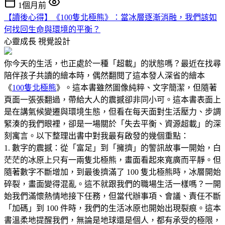
1個月前
【讀後心得】《100隻北極熊》：當冰層逐漸消融，我們該如
何找回生命與環境的平衡？
心靈成長
視覺設計
你今天的生活，也正處於一種「超載」的狀態嗎？最近在找尋
陪伴孩子共讀的繪本時，偶然翻閱了這本發人深省的繪本
《
100隻北極熊
》。這本書雖然圖像純粹、文字簡潔，但隨著
頁面一張張翻過，帶給大人的震撼卻非同小可。這本書表面上
是在講氣候變遷與環境生態，但看在每天面對生活壓力、步調
緊湊的我們眼裡，卻是一場關於「失去平衡、資源超載」的深
刻寓言。以下整理出書中對我最有啟發的幾個重點：
1. 數字的震撼：從「富足」到「擁擠」的警訊故事一開始，白
茫茫的冰原上只有一兩隻北極熊，畫面看起來寬廣而平靜。但
隨著數字不斷增加，到最後擠滿了 100 隻北極熊時，冰層開始
碎裂，畫面變得混亂。這不就跟我們的職場生活一樣嗎？一開
始我們滿懷熱情地接下任務，但當代辦事項、會議、責任不斷
「加碼」到 100 件時，我們的生活冰原也開始出現裂痕。這本
書溫柔地提醒我們，無論是地球還是個人，都有承受的極限，