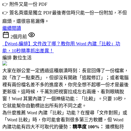
👉 附件又是一份 PDF
👉 簽名頁還是獨立 PDF最後寄信時只能一份一份附加，不但
麻煩，還很容易漏傳。
繼續閱讀
2個月前
【Word-編排】文件改了哪？教你用 Word 內建「比較」功
能，10秒精準抓出差異！
編排
數位生活
大家在辦公室一定遇過這種崩潰時刻：長官回傳了一份檔案，
說「改了一點東西」，但卻沒有開啟「追蹤修訂」；或者電腦
裡有兩份檔名差不多的進度表，你完全想不起哪一份才是最後
更新版。這時候，千萬別把視窗拉成左右兩邊、看到眼睛脫
窗！Word 其實內建了一個神級功能：「比較」。只要 10秒，
它就能幫你自動標註出所有的不同之處。
為什麼推薦 Word 內建「比較」功能？在搜尋「文件對照」或
「Word 比較」時，你可能會看到很多第三方軟體，但 Word
內建功能有四大不可取代的優勢：
精準度 100%：
連標點符