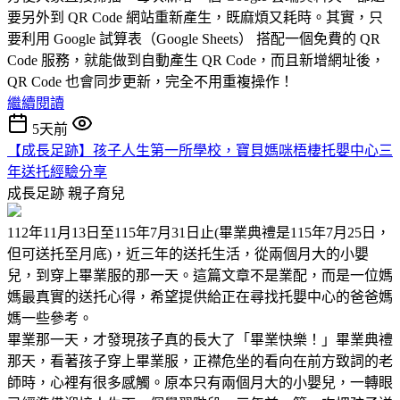
要另外到 QR Code 網站重新產生，既麻煩又耗時。其實，只
要利用 Google 試算表（Google Sheets） 搭配一個免費的 QR
Code 服務，就能做到自動產生 QR Code，而且新增網址後，
QR Code 也會同步更新，完全不用重複操作！
繼續閱讀
5天前
【成長足跡】孩子人生第一所學校，寶貝媽咪梧棲托嬰中心三
年送托經驗分享
成長足跡
親子育兒
112年11月13日至115年7月31日止(畢業典禮是115年7月25日，
但可送托至月底)，近三年的送托生活，從兩個月大的小嬰
兒，到穿上畢業服的那一天。這篇文章不是業配，而是一位媽
媽最真實的送托心得，希望提供給正在尋找托嬰中心的爸爸媽
媽一些參考。
畢業那一天，才發現孩子真的長大了「畢業快樂！」畢業典禮
那天，看著孩子穿上畢業服，正襟危坐的看向在前方致詞的老
師時，心裡有很多感觸。原本只有兩個月大的小嬰兒，一轉眼