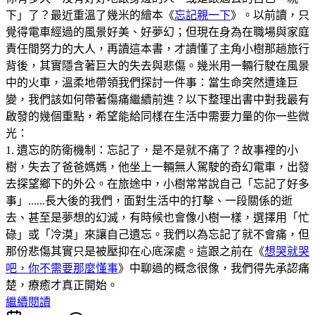
下」了？最近重溫了幾米的繪本《
忘記親一下
》。以前讀，只
覺得電車經過的風景好美、好夢幻；但現在身為在職場與家庭
責任間努力的大人，再讀這本書，才讀懂了主角小樹那趟旅行
背後，其實隱含著巨大的失去與悲傷。幾米用一輛行駛在風景
中的火車，溫柔地帶領我們探討一件事：當生命突然遭逢巨
變，我們該如何帶著傷痛繼續前進？以下整理出書中對我最有
啟發的幾個重點，希望能給同樣在生活中需要力量的你一些微
光：
1. 遺忘的防衛機制：忘記了，是不是就不痛了？故事裡的小
樹，失去了爸爸媽媽，他坐上一輛無人駕駛的奇幻電車，出發
去探望鄉下的外公。在旅途中，小樹常常說自己「忘記了好多
事」......長大後的我們，面對生活中的打擊、一段關係的逝
去、甚至是夢想的幻滅，有時候也會像小樹一樣，選擇用「忙
碌」或「冷漠」來讓自己遺忘。我們以為忘記了就不會痛，但
那份悲傷其實只是被壓抑在心底深處。這跟之前在《
想哭就哭
吧，你不需要那麼懂事
》中聊過的概念很像，我們得先承認痛
楚，療癒才真正開始。
繼續閱讀