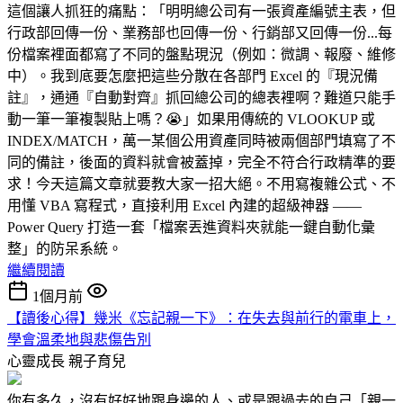
這個讓人抓狂的痛點：「明明總公司有一張資產編號主表，但
行政部回傳一份、業務部也回傳一份、行銷部又回傳一份...每
份檔案裡面都寫了不同的盤點現況（例如：微調、報廢、維修
中）。我到底要怎麼把這些分散在各部門 Excel 的『現況備
註』，通通『自動對齊』抓回總公司的總表裡啊？難道只能手
動一筆一筆複製貼上嗎？😭」如果用傳統的 VLOOKUP 或
INDEX/MATCH，萬一某個公用資產同時被兩個部門填寫了不
同的備註，後面的資料就會被蓋掉，完全不符合行政精準的要
求！今天這篇文章就要教大家一招大絕。不用寫複雜公式、不
用懂 VBA 寫程式，直接利用 Excel 內建的超級神器 ——
Power Query 打造一套「檔案丟進資料夾就能一鍵自動化彙
整」的防呆系統。
繼續閱讀
1個月前
【讀後心得】幾米《忘記親一下》：在失去與前行的電車上，
學會溫柔地與悲傷告別
心靈成長
親子育兒
你有多久，沒有好好地跟身邊的人、或是跟過去的自己「親一