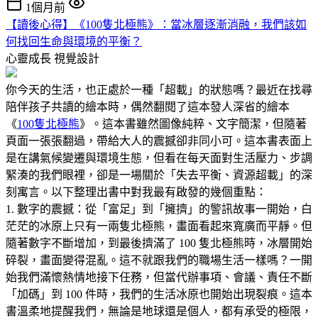
1個月前
【讀後心得】《100隻北極熊》：當冰層逐漸消融，我們該如
何找回生命與環境的平衡？
心靈成長
視覺設計
你今天的生活，也正處於一種「超載」的狀態嗎？最近在找尋
陪伴孩子共讀的繪本時，偶然翻閱了這本發人深省的繪本
《
100隻北極熊
》。這本書雖然圖像純粹、文字簡潔，但隨著
頁面一張張翻過，帶給大人的震撼卻非同小可。這本書表面上
是在講氣候變遷與環境生態，但看在每天面對生活壓力、步調
緊湊的我們眼裡，卻是一場關於「失去平衡、資源超載」的深
刻寓言。以下整理出書中對我最有啟發的幾個重點：
1. 數字的震撼：從「富足」到「擁擠」的警訊故事一開始，白
茫茫的冰原上只有一兩隻北極熊，畫面看起來寬廣而平靜。但
隨著數字不斷增加，到最後擠滿了 100 隻北極熊時，冰層開始
碎裂，畫面變得混亂。這不就跟我們的職場生活一樣嗎？一開
始我們滿懷熱情地接下任務，但當代辦事項、會議、責任不斷
「加碼」到 100 件時，我們的生活冰原也開始出現裂痕。這本
書溫柔地提醒我們，無論是地球還是個人，都有承受的極限，