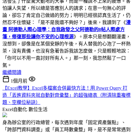
活發生了什麼驚天動地的大事，而是一種說不上來的疲憊。害
怕讓人失望，所以總是答應別人的請求；在意一句無心的評
論，卻忘了肯定自己做過的努力；明明已經很認真生活了，仍
然忍不住懷疑：「是不是我還不夠好？」後來，我讀到了《
漫
畫 阿德勒人際心理學：自我啟發之父阿德勒的8帖人際處方
箋，修復那些讓你不安的心理根源
》。原本只是想翻翻漫畫，
沒想到，卻像是在某個安靜的午後，有人替我的心泡了一杯熱
茶，沒有責備，也沒有急著告訴我該怎麼做，只是輕輕地說：
「你可以不用一直討好所有人。」那一刻，我忽然鬆了一口
氣。
繼續閱讀
1個月前
【Excel教學】Excel多檔案合併最快方法！用 Power Query 打
造「丟進資料夾就自動對齊彙整」的超強總表（附清除重複標
題、空欄位秘訣）
Excel自動化
數位生活
身為辦公室的行政總管，每次遇到年度「固定資產盤點」、
「跨部門資料調查」或「員工時數彙整」時，是不是常常遇到