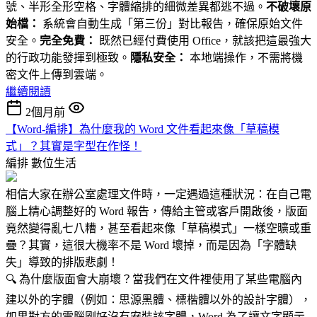
號、半形全形空格、字體縮排的細微差異都逃不過。
不破壞原
始檔：
系統會自動生成「第三份」對比報告，確保原始文件
安全。
完全免費：
既然已經付費使用 Office，就該把這最強大
的行政功能發揮到極致。
隱私安全：
本地端操作，不需將機
密文件上傳到雲端。
繼續閱讀
2個月前
【Word-編排】為什麼我的 Word 文件看起來像「草稿模
式」？其實是字型在作怪！
編排
數位生活
相信大家在辦公室處理文件時，一定遇過這種狀況：在自己電
腦上精心調整好的 Word 報告，傳給主管或客戶開啟後，版面
竟然變得亂七八糟，甚至看起來像「草稿模式」一樣空曠或重
疊？其實，這很大機率不是 Word 壞掉，而是因為「字體缺
失」導致的排版悲劇！
🔍 為什麼版面會大崩壞？當我們在文件裡使用了某些電腦內
建以外的字體（例如：思源黑體、標楷體以外的設計字體），
如果對方的電腦剛好沒有安裝該字體，Word 為了讓文字顯示