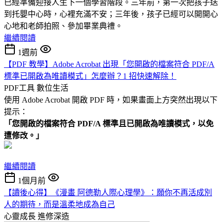
已經準備迎接人生下一個學習階段。三年前，第一次把孩子送
到托嬰中心時，心裡充滿不安；三年後，孩子已經可以開開心
心地和老師拍照、參加畢業典禮。
繼續閱讀
1週前
【PDF 教學】Adobe Acrobat 出現「您開啟的檔案符合 PDF/A
標準已開啟為唯讀模式」怎麼辦？1 招快速解除！
PDF工具
數位生活
使用 Adobe Acrobat 開啟 PDF 時，如果畫面上方突然出現以下
提示：
「您開啟的檔案符合 PDF/A 標準且已開啟為唯讀模式，以免
遭修改。」
繼續閱讀
1個月前
【讀後心得】《漫畫 阿德勒人際心理學》：願你不再活成別
人的期待，而是溫柔地成為自己
心靈成長
進修深造