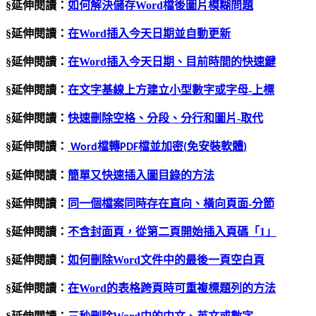
§延伸閱讀：
如何解決儲存Word檔後圖片模糊問題
§延伸閱讀：
在
Word
插入今天日期並自動更新
§延伸閱讀：
在Word插入今天日期、目前時間的快速鍵
§延伸閱讀：
在文字基線上方建立小型數字或字母
-
上標
§延伸閱讀：
快速刪除空格、分段、分行和圖片
-
取代
§延伸閱讀：
檔轉
檔並加密
免安裝軟體
Word
PDF
(
)
§延伸閱讀：
簡單又快速插入圖目錄的方法
§延伸閱讀：
同一個檔案同時存在直向、橫向頁面
-
分節
§延伸閱讀：
不含封面頁，從第二頁開始插入頁碼「
1
」
§延伸閱讀：
如何刪除Word文件中的最後一頁空白頁
§延伸閱讀：
在Word的表格跨頁時可重複標題列的方法