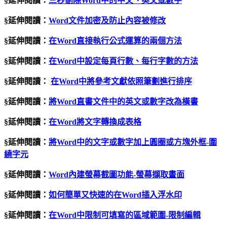
§延伸閱讀：
三秒刪除Word中的中文、英文或數字
§延伸閱讀：
Word文件加密及防止內容被修改
§延伸閱讀：
在
Word
直接執行公式運算的兩個方法
§延伸閱讀：
在Word中設定每頁行數、每行字數的方法
§延伸閱讀：
在Word中將參考文獻依照筆劃進行排序
§延伸閱讀：
將
Word
直書文件中的英文或數字改為橫書
§延伸閱讀：
在Word將文字轉換成表格
§延伸閱讀：
將Word中的文字或數字加上圓圈或方塊外框-圍
繞字元
§延伸閱讀：
Word內建螢幕截圖功能-螢幕擷取畫面
§延伸閱讀：
如何簡單又快速的在Word插入浮水印
§延伸閱讀：
在Word中限制可填寫的區域範圍-限制編輯