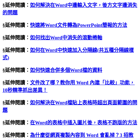
§延伸閱讀：
如何解決在Word中邊輸入文字，後方文字邊消失
的問題
§延伸閱讀：
快速將Word文件轉為PowerPoint簡報的方法
§延伸閱讀：
如何找出Word中消失的滾動捲軸
§延伸閱讀：
如何在Word中快速加入分隔線(共五種分隔線樣
式)
§延伸閱讀：
如何快速合併多個Word檔的資料
§延伸閱讀：
文件改了哪？教你用 Word 內建「比較」功能，
10秒精準抓出差異！
§延伸閱讀：
如何解決在Word檔貼上表格時超出頁面範圍的問
題
§延伸閱讀：
在Word的表格中插入圖片後，表格不跑版的方法
§延伸閱讀：
為什麼從網頁複製內容到 Word 會亂掉？3 招教