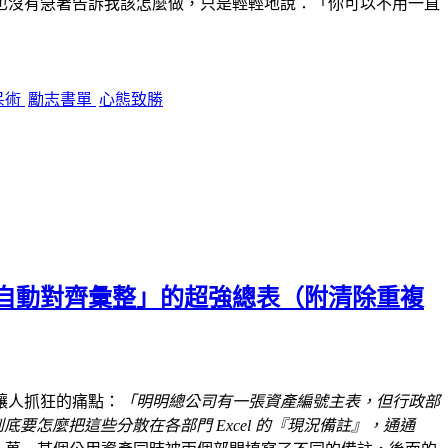
也沒有急著告訴我該怎麼做，只是輕輕地說：
「你可以不用一直
呆術
勵志書單
心態致勝
資料夾就自動對齊彙整」的超強總表（附清除重複
讓人抓狂的痛點：
「明明總公司有一張資產編號主表，但行政部
要怎麼把這些分散在各部門 Excel 的『現況備註』，通通