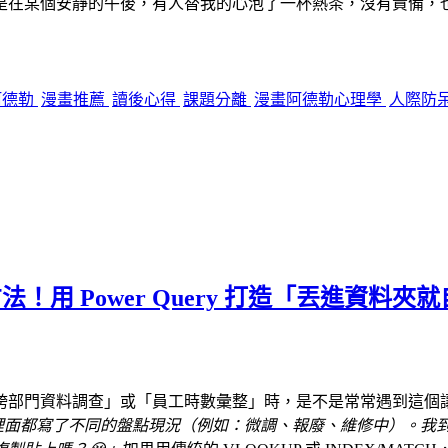
是在某個安靜的午後，有人替我的心泡了一杯熱茶，沒有責備，
阿德勒
漫畫推薦
讀後心得
課題分離
漫畫阿德勒心理學
人際防
快方法！用 Power Query 打造「丟進
跨部門資料調查」或「員工時數彙整」時，是不是常常遇到這個
裡面都寫了不同的盤點現況（例如：微調、報廢、維修中）。我到底