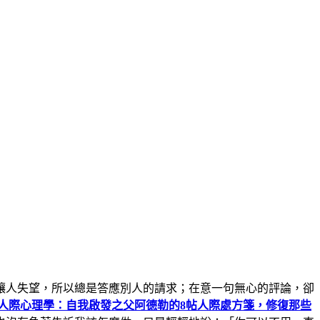
讓人失望，所以總是答應別人的請求；在意一句無心的評論，卻
勒人際心理學：自我啟發之父阿德勒的8帖人際處方箋，修復那些