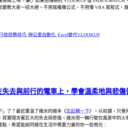
製貼上嗎？😭」
如果用傳統的 VLOOKUP 或 INDEX/
一招大絕。不用寫複雜公式、不用懂 VBA 寫程式，直接利用 Exc
行政庶務技巧
辦公室自動化
Excel替代VLOOKUP
在失去與前行的電車上，學會溫柔地與悲傷
下」了？最近重溫了幾米的繪本《
忘記親一下
》。以前讀，只覺
，其實隱含著巨大的失去與悲傷。幾米用一輛行駛在風景中的火
重點，希望能給同樣在生活中需要力量的你一些微光：