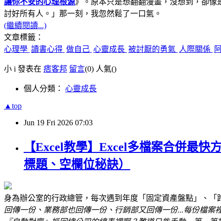
讓你不安的心理根源
》。原本只是想翻翻漫畫，沒想到，卻像
討好所有人。」
那一刻，我忽然鬆了一口氣。
(繼續閱讀...)
文章標籤：
心理學
讀書心得
做自己
心靈成長
被討厭的勇氣
人際關係
小 i 發表在
痞客邦
留言
(0)
人氣(
)
個人分類：
心靈成長
▲top
Jun
19
Fri
2026
07:03
【Excel教學】Excel多檔案合併最
標題、空欄位秘訣）
身為辦公室的行政總管，每次遇到年度「固定資產盤點」、「
回傳一份、業務部也回傳一份、行銷部又回傳一份...每份檔案