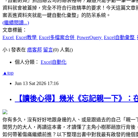
『自動對齊』抓回總公司的總表裡啊？難道只能手動一筆一筆複
資料就會被蓋掉，完全不符合行政精準的要求！今天這篇文章就要教大家
案丟進資料夾就能一鍵自動化彙整」的防呆系統。
(繼續閱讀...)
文章標籤：
Excel
Excel教學
Excel多檔案合併
PowerQuery
Excel自動彙整
小 i 發表在
痞客邦
留言
(0)
人氣(
)
個人分類：
Excel自動化
▲top
Jun
13
Sat
2026
17:16
【讀後心得】幾米《忘記親一下》：
你有多久，沒有好好地跟身邊的人、或是跟過去的自己「親一
間努力的大人，再讀這本書，才讀懂了主角小樹那趟旅行背後
如何帶著傷痛繼續前進？以下整理出書中對我最有啟發的幾個