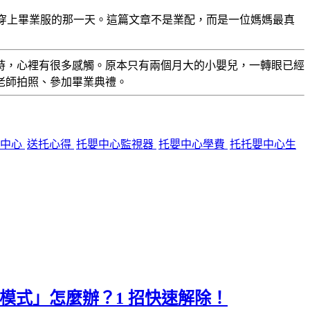
嬰兒，到穿上畢業服的那一天。這篇文章不是業配，而是一位媽媽最真
時，心裡有很多感觸。原本只有兩個月大的小嬰兒，一轉眼已經
老師拍照、參加畢業典禮。
嬰中心
送托心得
托嬰中心監視器
托嬰中心學費
托托嬰中心生
為唯讀模式」怎麼辦？1 招快速解除！