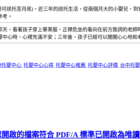
7月25日，但可送托至月底)，近三年的送托生活，從兩個月大的小
參考。
那天，看著孩子穿上畢業服，正襟危坐的看向在前方致詞的老師
嬰中心時，心裡充滿不安；三年後，孩子已經可以開開心心地和
棲托嬰中心
托嬰中心心得
托嬰中心推薦
托嬰中心評價
台中托
 出現「您開啟的檔案符合 PDF/A 標準已開啟