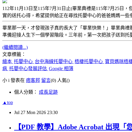
112年11月13日至115年7月31日止(畢業典禮是115年
實的送托心得，希望提供給正在尋找托嬰中心的爸爸媽媽一些
畢業那一天，才發現孩子真的長大了「畢業快樂！」畢業典禮
準備迎接人生下一個學習階段。三年前，第一次把孩子送到托
(繼續閱讀...)
文章標籤：
繪本
托嬰中心
台中海線托嬰中心
梧棲托嬰中心
寶貝媽咪梧
病
托嬰中心發展評估
Google 相簿
小 i 發表在
痞客邦
留言
(0)
人氣(
)
個人分類：
成長足跡
▲top
Jul
27
Mon
2026
23:30
【PDF 教學】Adobe Acrobat