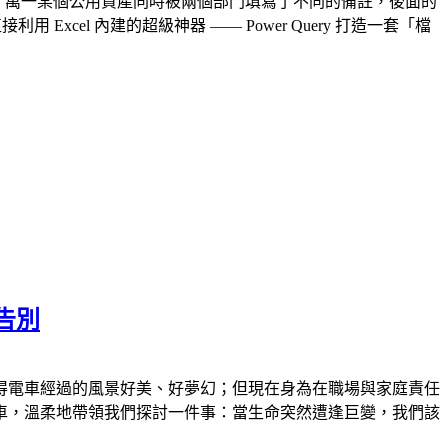
MATCH，萬一某個公用資產同時被兩個部門填寫了不同的備註，後面的
el 內建的超級神器 —— Power Query 打造一套「檔
告別
得電車經過的風景好美、好夢幻；但現在身為在職場與家庭責任
車，溫柔地帶領我們探討一件事：當生命突然遭逢巨變，我們該