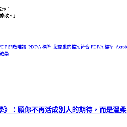
下提示：
遭修改。」
PDF 開啟唯讀
PDF/A 標準
您開啟的檔案符合 PDF/A 標準
Acro
輯教學
理學》：願你不再活成別人的期待，而是溫