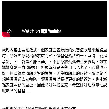
電影內容主要在敘述一個家庭面臨媽媽的失智症狀越來越嚴重
時，所逐漸浮現出的家庭問題，但爸爸始終如一，堅持「愛是
承諾」、「愛是不離不棄」，不願意將媽媽送至安養院，想在
媽媽身邊一直照顧她，但現況就是爸爸自己也老了、心臟也不
好，無法獨立照顧失智的媽媽。因為照顧上的困難，所以兒子
想將媽媽送去安養院，讓媽媽可以獲得更好的照顧外，也能減
輕家庭照顧的重擔，因此將妹妹找回家，希望妹妹也能幫忙說
服執著的爸爸......
電影裡的兩個部分特別想提出來跟大家分享......