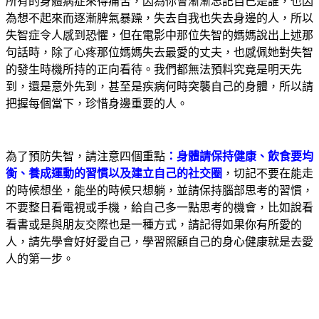
所有的身體病症來得痛苦，因為你會漸漸忘記自己是誰，也因
為想不起來而逐漸脾氣暴躁，失去自我也失去身邊的人，所以
失智症令人感到恐懼，但在電影中那位失智的媽媽說出上述那
句話時，除了心疼那位媽媽失去最愛的丈夫，也感佩她對失智
的發生時機所持的正向看待。我們都無法預料究竟是明天先
到，還是意外先到，甚至是疾病何時突襲自己的身體，所以請
把握每個當下，珍惜身邊重要的人。
為了預防失智，請注意四個重點
：身體請保持健康、飲食要均
衡、養成運動的習慣以及建立自己的社交圈
，切記不要在能走
的時候想坐，能坐的時候只想躺，並請保持腦部思考的習慣，
不要整日看電視或手機，給自己多一點思考的機會，比如說看
看書或是與朋友交際也是一種方式，請記得如果你有所愛的
人，請先學會好好愛自己，學習照顧自己的身心健康就是去愛
人的第一步。