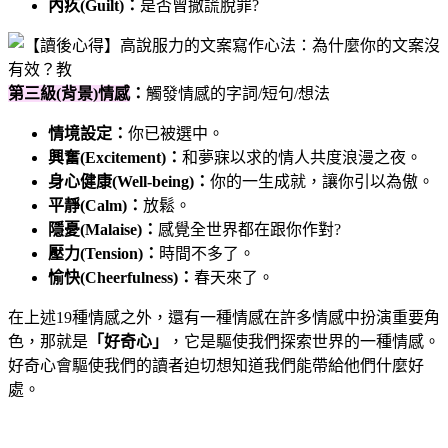
內疚(Guilt)：
是否曾撒謊脫罪?
第三級(背景)情感
：
觸發情感的字詞/短句/想法
情境設定：
你已被選中。
興奮(Excitement)：
和夢寐以求的情人共度浪漫之夜。
身心健康(Well-being)：
你的一生成就，讓你引以為傲。
平靜(Calm)：
放鬆。
隱憂(Malaise)：
感覺全世界都在跟你作對?
壓力(Tension)：
時間不多了。
愉快(Cheerfulness)：
春天來了。
在上述19種情感之外，還有一種情感在許多情感中扮演重要角
色，那就是
「好奇心」
，它是驅使我們探索世界的一種情感。
好奇心會驅使我們的讀者迫切想知道我們能帶給他們什麼好
處。