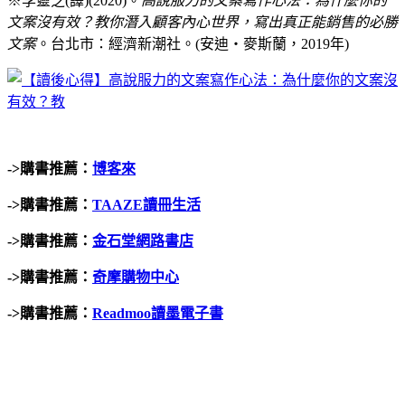
※李靈芝(譯)(2020)。
高說服力的文案寫作心法：為什麼你的
文案沒有效？教你潛入顧客內心世界，寫出真正能銷售的必勝
文案
。台北市：經濟新潮社。(安迪‧麥斯蘭，2019年)
->
購書推薦：
博客來
->
購書推薦：
TAAZE
讀冊生活
->
購書推薦：
金石堂網路書店
->
購書推薦：
奇摩購物中心
->
購書推薦：
Readmoo讀墨電子書