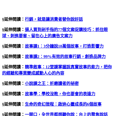
§延伸閱讀：
行銷，就是讓消費者替你說好話
§延伸閱讀：
逼人買到剁手指的
77
個文案促購技巧：抓住眼
球、刺進要害、留在心上的廣告文案力
§延伸閱讀：
故事課
1
：
3
分鐘說
18
萬個故事，打造影響力
§延伸閱讀：
故事課
2
：
99%
有效的故事行銷，創造品牌力
§延伸閱讀：
精準敘事：12堂課掌握說真實故事的能力，把你
的經驗和專業變成感動人心的內容
§延伸閱讀：
小說課之王：折磨讀者的祕密
§延伸閱讀：
故事學：學校沒教，你也要會的表達力
§延伸閱讀：
生命的奇幻旅程：啟迪心靈成長的
6
個故事
§延伸閱讀：
一開口，全世界都想聽你說：台上的聚焦說話