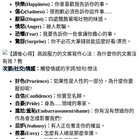
​​​​​​​快樂(Happiness)：
你會喜歡我告訴你的事。
傷心(Sadness)：
很抱歉必須告訴你這件事......
厭惡(Disgust)：
四處飄散著嘔吐物的味道。
憤怒(Anger)：
被人欺騙。
恐懼(Fear)：
我要告訴你一些會讓你擔心的事。
驚訝(Surprise)：
你不必花大筆錢就能這麼好看/漂亮。
次要(社交)情感
：
觸發情感的字詞/短句/想法
好色(Prurience)：
如果性是人性的一部分，為什麼你要
壓抑呢?
自信(Confidence)：
你實至名歸。
自豪(Pride)：
身為......領域的專家。
尷尬/羞恥(Embarrasssment/shame)
：你有沒有想過你的
作為會怎樣影響我們?
忌妒(Jealousy)：
有人正在奪走你的權益。
羨慕(Envy)：
怎麼有人總是那麼幸運。