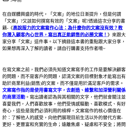
在自媒體興盛的時代，「文案」的地位日漸提升，但是何謂
「文案」?又該如何撰寫有效的「文案」呢?透過這次分享的書
籍-《
高說服力的文案寫作心法：為什麼你的文案沒有效？教
你潛入顧客內心世界，寫出真正能銷售的必勝文案！
》來跟大
家分享「文案」這件事。以下摘錄這本書的重點跟大家分享，
如果想再深入了解的讀者，請自行購書支持作者唷~
在寫文案之前，我們必須先知道文案寫手的工作是要解決顧客
的問題，而不是客戶的問題，認清文案的目標對象才能寫出有
助於商業利益(銷售)的文案，而不僅是用於滿足客戶的需求。
文案寫作指的是使用書寫文字，去創造、維繫和加深營利關係
的商業活動
。寫出讀者認為與其相關的文字，他們就會關注並
喜愛我們，人們喜歡故事，他們受情感驅動、喜歡模式、有好
奇心，這些是我們必須利用的槓桿。文案寫作的核心價值在
於：了解他人的感受，向他們展現目前生活以外的替代方案-
更好、更豐富和充實的生命；遠離焦慮、疑慮和不安全；將問