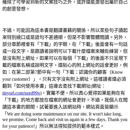
穫除了可學習到新的文案技巧之外，或許還能激發出屬於自己
的創意發想。
不過，可能因為這本書是翻譯書籍的關係，所以某些句子讀起
來特別繞口或是語句不甚通順，但是不影響整體閱讀。另外，
部分章節裡會有「下載」的字眼，在「下載」後面會有一句話
或一段文字，是跟讀者說明可以下載什麼檔案來輔佐練習，但
是沒有附上網址。如果可以在每個「下載」的後面不只呈現下
載的檔案名稱或說明文字，還貼心的附上網址的話會更好，例
如：在第二部第7節中有一句「下載：認識你的顧客（Know
your customer）」，只有文字沒有附上網址，這樣讀者還必須
翻到「如何使用本書」這邊去查找下載網址(網址：
tinyurl.com/nzed99x
)，實屬不便，所以真心覺得如果能夠在有
「下載」的地方都放在檔案的網址會更好。不過，我個人在閱
讀這本書的期間，試著要進入該網站時，網站頁面皆顯示
「We are doing some maintenance on our site. It won't take long,
we promise. Come back and visit us again in a few days. Thank you
for your patience!」所以無法得知提供的範本樣式。