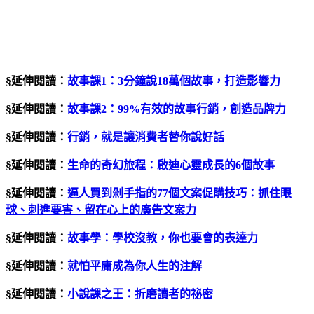
§延伸閱讀：
故事課
1
：
3
分鐘說
18
萬個故事，打造影響力
§延伸閱讀：
故事課
2
：
99%
有效的故事行銷，創造品牌力
§延伸閱讀：
行銷，就是讓消費者替你說好話
§延伸閱讀：
生命的奇幻旅程：啟迪心靈成長的
6
個故事
§延伸閱讀：
逼人買到剁手指的
77
個文案促購技巧：抓住眼
球、刺進要害、留在心上的廣告文案力
§延伸閱讀：
故事學：學校沒教，你也要會的表達力
§延伸閱讀：
就怕平庸成為你人生的注解
§延伸閱讀：
小說課之王：折磨讀者的祕密