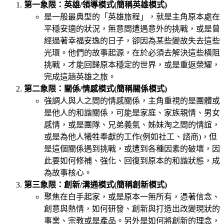
第一象限：英雄/領導模式(簡稱英雄模式)
是一般最典型的「英雄旅程」，就是主角原本處在
平穩安適的狀況，無意間遭遇意外的挑戰，或是曾
經過著幸福安逸的日子，卻因為某些變故失去這些
光環。他們的故事起源，在於必須去解決這些橫阻
挑戰，才能回歸原本穩定的世界，或是重返榮耀，
完成這趟英雄之旅。
第二象限：關係/情感模式(簡稱關係模式)
強調人與人之間的情感關係，主角重視的是團體或
是他人的和諧關係，可能是家庭、家族親情、男女
感情，或是團隊、兄弟義氣、姊妹淘之間的情誼，
或是為他人犧牲奉獻的工作(例如社工、諮商)，但
是這個關係遇到挑戰，或遭到各種因素的破壞，因
此要如何修補、強化、回復到原本的和諧狀態，成
為故事核心。
第三象限：創新/溝通模式(簡稱創新模式)
聚焦在白手起家，或是原本一無所有，憑著信念、
創意與熱情，如何研發、創新與打造出改變現狀的
事業、宗教或是產品。另外是如何將創新的理念，