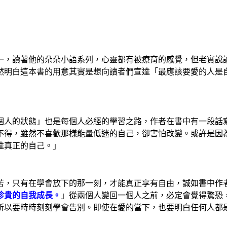
一，讀著他的朵朵小語系列，心靈都有被療育的感覺，但老實說
然明白這本書的用意其實是想向讀者們宣達「最應該要愛的人是
個人的狀態」也是每個人必經的學習之路，作者在書中有一段話
不得，雖然不喜歡那樣能量低迷的自己，卻害怕改變。或許是因
達真正的自己。」
苦，只有在學會放下的那一刻，才能真正享有自由，誠如書中作
珍貴的自我成長。
」從兩個人變回一個人之前，必定會覺得驚恐
所以要時時刻刻學會告別。即使在愛的當下，也要明白任何人都