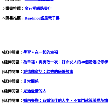
->購書推薦：
金石堂網路書店
->購書推薦：
Readmoo讀墨電子書
§延伸閱讀：
學習。在一起的幸福
§延伸閱讀：
為幸福，再勇敢一次：好命女人的
40
個婚姻必修學
§延伸閱讀：
愛情非童話：給妳的床邊故事
§延伸閱讀：
非常關係
§延伸閱讀：
見過愛情的人
§延伸閱讀：
婚內失戀：有婚無伴的人生，不奮鬥就等著變灰燼