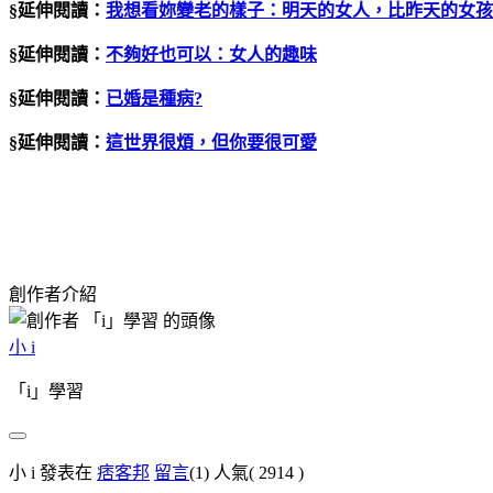
§延伸閱讀：
我想看妳變老的樣子：明天的女人，比昨天的女孩
§延伸閱讀：
不夠好也可以：女人的趣味
§延伸閱讀：
已婚是種病?
§延伸閱讀：
這世界很煩，但你要很可愛
創作者介紹
小 i
「i」學習
小 i 發表在
痞客邦
留言
(1)
人氣(
2914
)