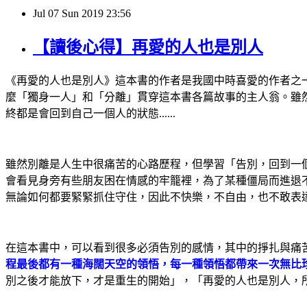
Jul
07
Sun
2019
23:56
【讀後心得】再愛的人也是別人
《再愛的人也是別人》這本書的作者是我國中時喜愛的作者之
麼「獨身一人」和「分離」貫穿這本書各篇故事的主人翁。雖
終都是會回到自己一個人的狀態......
雖然別離是人生中很痛苦的心路歷程，但學習「告別，回到一
會看見身旁有些朋友困在情感的牢籠裡，為了某種僵局而進退
無論如何都要緊緊抓住守住，因此不快樂，不自由，也不敢表
在這本書中，可以看到很多必須告別的感情，其中的掙扎與痛
程最後都有一種海闊天空的領悟，每一種領悟都帶來一次無比
別之後才能放下，才是重生的開始」，「再愛的人也是別人，