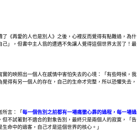
讀了《再愛的人也是別人》之後，心裡反而覺得有點難過，為什
自己」，但書中主人翁的遭遇不免讓人覺得這個世界太苦了！最
寫實的映照出一個人在感情中害怕失去的心境：「有些時候，我
為覺得有另一個人的存在，自己的生命才完整，所以恐懼失去，
者所言：「
每一個告別之前都有一場痛徹心扉的過程，每一場過
，但不試著對不適合的對象告別，最終只是兩個人的寂寞，「告
是生命中的過客，自己才是這個世界的核心。」