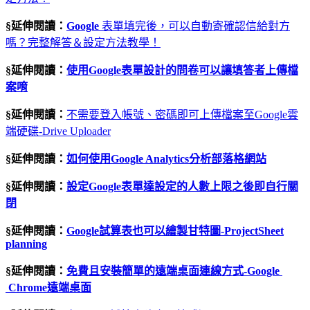
§延伸閱讀：
Google
表單填完後，可以自動寄確認信給對方
嗎？完整解答＆設定方法教學！
§延伸閱讀：
使用
Google
表單設計的問卷可以讓填答者上傳檔
案唷
§延伸閱讀：
不需要登入帳號、密碼即可上傳檔案至Google雲
端硬碟-Drive Uploader
§延伸閱讀：
如何使用
Google Analytics
分析部落格網站
§延伸閱讀：
設定
Google
表單達設定的人數上限之後即自行關
閉
§延伸閱讀：
Google
試算表也可以繪製甘特圖
-ProjectSheet
planning
§延伸閱讀：
免費且安裝簡單的遠端桌面連線方式-Google
Chrome
遠端桌面