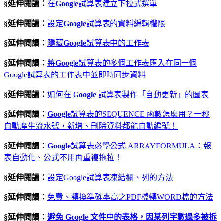
§延伸閱讀：
在
Google
試算表建立下拉式選單
§延伸閱讀：
設定
Google
試算表的資料編輯權限
§延伸閱讀：
隱藏
Google
試算表中的工作表
§延伸閱讀：
將
Google
試算表的多個工作表匯入在同一個
Google試算表的工作表中並即時同步資料
§延伸閱讀：
如何在
Google
試算表製作「自動更新」的圖表
§延伸閱讀：
Google
試算表的SEQUENCE 函數怎麼用？一秒
自動產生流水號，新增、刪除資料都能自動編號！
§延伸閱讀：
Google
試算表必學公式 ARRAYFORMULA：報
表自動化、公式不用再重複拖拉！
§延伸閱讀：
設定Google試算表凍結欄、列的方法
§延伸閱讀：
免費、轉換準確率高之PDF檔轉WORD檔的方法
§延伸閱讀：
避免 Google 文件中的表格，因某列字數過多被拆