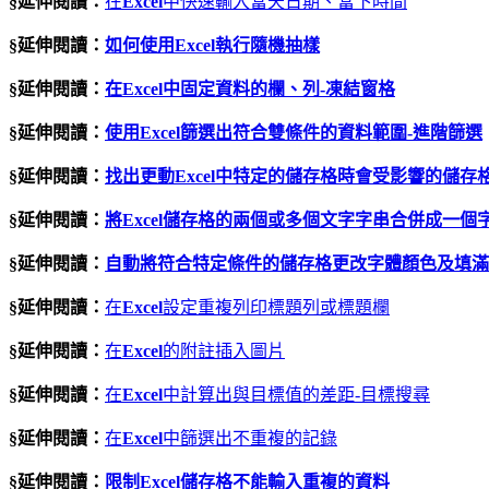
§延伸閱讀：
在
Excel
中快速輸入當天日期、當下時間
§延伸閱讀：
如何使用
Excel
執行隨機抽樣
§延伸閱讀：
在
Excel
中固定資料的欄、列
-
凍結窗格
§延伸閱讀：
使用
Excel
篩選出符合雙條件的資料範圍
-
進階篩選
§延伸閱讀：
找出更動
Excel
中特定的儲存格時會受影響的儲存
§延伸閱讀：
將
Excel
儲存格的兩個或多個文字字串合併成一個
§延伸閱讀：
自動將符合特定條件的儲存格更改字體顏色及填滿
§延伸閱讀：
在
Excel
設定重複列印標題列或標題欄
§延伸閱讀：
在
Excel
的附註插入圖片
§延伸閱讀：
在
Excel
中計算出與目標值的差距-目標搜尋
§延伸閱讀：
在
Excel
中篩選出不重複的記錄
§延伸閱讀：
限制Excel儲存格不能輸入重複的資料