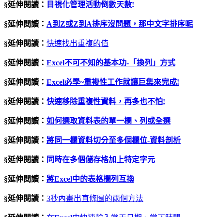
§延伸閱讀：
目視化管理活動倒數天數
!
§延伸閱讀：
A
到
Z
或
Z
到
A
排序沒問題，那中文字排序呢
§延伸閱讀：
快速找出重複的值
§延伸閱讀：
Excel
不可不知的基本功
-
「換列」方式
§延伸閱讀：
Excel必學~重複性工作就讓巨集來完成!
§延伸閱讀：
快速移除重複性資料，再多也不怕
!
§延伸閱讀：
如何選取資料表的單一欄、列或全選
§延伸閱讀：
將同一欄資料切分至多個欄位
-
資料剖析
§延伸閱讀：
同時在多個儲存格加上特定字元
§延伸閱讀：
將
Excel
中的表格欄列互換
§延伸閱讀：
3秒內畫出直條圖的兩個方法