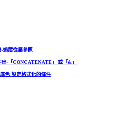
格
-
追蹤從屬參照
字串
-
「
CONCATENATE
」
或「
&
」
底色
-
設定格式化的條件