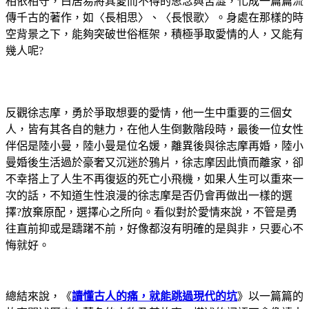
相依相守，白居易將其愛而不得的思念與苦澀，化成一篇篇流
傳千古的著作，如〈長相思〉、〈長恨歌〉。身處在那樣的時
空背景之下，能夠突破世俗框架，積極爭取愛情的人，又能有
幾人呢?
反觀徐志摩，勇於爭取想要的愛情，他一生中重要的三個女
人，皆有其各自的魅力，在他人生倒數階段時，最後一位女性
伴侶是陸小曼，陸小曼是位名媛，離異後與徐志摩再婚，陸小
曼婚後生活過於豪奢又沉迷於鴉片，徐志摩因此憤而離家，卻
不幸搭上了人生不再復返的死亡小飛機，如果人生可以重來一
次的話，不知道生性浪漫的徐志摩是否仍會再做出一樣的選
擇?放棄原配，選擇心之所向。看似對於愛情來說，不管是勇
往直前抑或是躊躇不前，好像都沒有明確的是與非，只要心不
悔就好。
總結來說，《
讀懂古人的痛，就能跳過現代的坑
》以一篇篇的