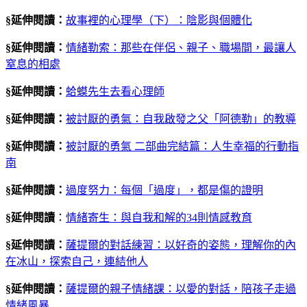
§延伸閱讀：
故事裡的心理學（下）：陰影與個體化
§延伸閱讀：
情緒勒索：那些在伴侶、親子、職場間，最讓人
窒息的相處
§延伸閱讀：
蛤蟆先生去看心理師
§延伸閱讀：
被討厭的勇氣：自我啟發之父「阿德勒」的教導
§延伸閱讀：
被討厭的勇氣 二部曲完結篇：人生幸福的行動指
南
§延伸閱讀：
過度努力：每個「過度」，都是傷的證明
§延伸閱讀
：
情緒寄生：與自我和解的34則情感教育
§延伸閱讀：
薩提爾的對話練習：以好奇的姿態，理解你的內
在冰山，探索自己，連結他人
§延伸閱讀：
薩提爾的親子情緒課：以愛的對話，陪孩子走過
情緒風暴