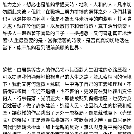
能力之外，想必也是能夠掌握天時、地利、人和的人，凡事切
勿顧此失彼。但除了在職場上努力拚搏的選擇之外，我們其實
也可以選擇淡泊名利，像是不為五斗米折腰的陶淵明，其可貴
之處，就在於他的真，以及放得下和看得透，真正活出快樂。
許多人一邊過著不喜歡的日子，一邊抱怨，又何嘗能真正地活
著?人生最重要的是，當你活著的時候，是否真真切切地活在
當下，能不能夠看到眼前美麗的世界。
蘇軾、白居易等古人的作品揭示其面對人生困境的心路歷程，
可以提醒我們適時地檢視自己的人生之路，並思索相同的情境
下，我們又有何選擇。蘇軾一生中為了自己的正義和理想，不
惜得罪權貴，但從不退縮，也不害怕，更沒有在背地裡出賣任
何人，行事磊落、光明正大，即使被貶到偏遠地區，也努力為
百姓著想，做了許多建設、造福人民。也因為人生的挑戰和經
歷，讓蘇軾的作品跳出了另外一層格局，像是蘇軾寫下〈赤壁
賦〉的時候，正是遭逢烏臺詩案，被貶黃州之時。而白居易因
唐代門第觀念極重，加上母親的反對，無法與身為平民的初戀