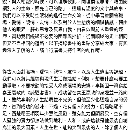
銳，與人相處的時候，可以理解彼此，同理換位思考。藉由閱
讀別人的生命，照亮自己的路」，透過有溫度的文字與故事，
我們可以不受時空限制的進行生命交流，從中學習並體會職
場、愛情、親情、友情，以及對於人生態度的細膩情感，藉由
他人的眼界，靜心思考及反思自我，由看似與前人重疊的經
歷，幫助我們繞過不必要的困難與挫折，從而順遂的走上相同
但又不盡相同的道路。以下摘錄書中的重點分享給大家，有興
趣深入了解的人，請自行購書支持作者的創作唷~
從古人面對職場、愛情、親情、友情，以及人生態度等課題，
我們可以將其經驗與現代生活做連結。例如，想要什麼就要主
動爭取，不要被動的接受人為或環境的安排，李斯因一篇寫給
秦王嬴政的《諫逐客書》，成功留在秦王嬴政的身邊並一路向
上，雖然李斯的人生結局並不完美，但他至少也透過自身的努
力，嘗到成功的滋味。不過，唯有個人的努力，仍是略顯不
足，西楚霸王項羽年少意氣風發，雖有能力但顯暴戾，空有個
人堅強的實力卻無法做到地利、人和，或許這就是他最後自刎
烏江的最大因素。人生在世，能夠笑到最後的人，除了個人的