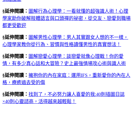
§延伸閱讀：
圖解行為心理學：一看就懂的超強識人術！心理
學家助你破解肢體語言與口頭禪的祕密，從交友、戀愛到職場
都更受歡迎
§延伸閱讀：
圖解男性心理學：男人其實跟女人想的不一樣，
心理學家教你從行為、習慣與性格讀懂男性的真實想法！
§延伸閱讀：
圖解戀愛心理學：談戀愛就像心理戰！你的愛
情，有多少真心話和大冒險？史上最強情場攻心術與識人術
§延伸閱讀：
擁抱你的內在家庭：運用IFS，重新愛你的內在人
格，療癒過去受的傷
§延伸閱讀：
找到了，不必努力讓人喜愛的我:40則插圖日誌
×40則心靈諮商，活得越來越輕鬆！